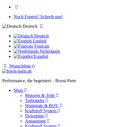
Noch Fragen? Schreib uns!
Deutsch
Deutsch
English
Français
Nederlands
Español
Wunschliste (
)
Performance, die begeistert – Boost-Parts
Shop
Motoren & Teile
Turbolader
Wastegate & BOV
Kraftstoff System
Downpipe
Ansaugung
Kraftstoff System