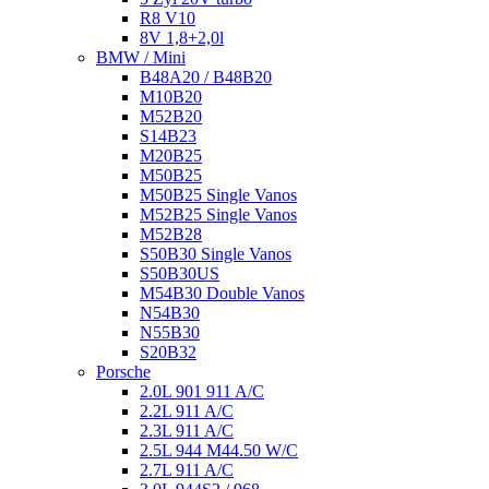
R8 V10
8V 1,8+2,0l
BMW / Mini
B48A20 / B48B20
M10B20
M52B20
S14B23
M20B25
M50B25
M50B25 Single Vanos
M52B25 Single Vanos
M52B28
S50B30 Single Vanos
S50B30US
M54B30 Double Vanos
N54B30
N55B30
S20B32
Porsche
2.0L 901 911 A/C
2.2L 911 A/C
2.3L 911 A/C
2.5L 944 M44.50 W/C
2.7L 911 A/C