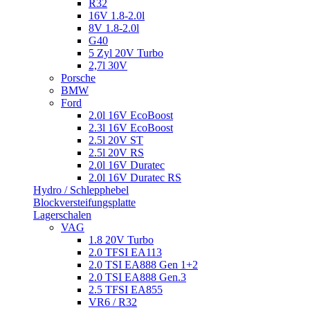
R32
16V 1.8-2.0l
8V 1.8-2.0l
G40
5 Zyl 20V Turbo
2,7l 30V
Porsche
BMW
Ford
2.0l 16V EcoBoost
2.3l 16V EcoBoost
2.5l 20V ST
2.5l 20V RS
2.0l 16V Duratec
2.0l 16V Duratec RS
Hydro / Schlepphebel
Blockversteifungsplatte
Lagerschalen
VAG
1.8 20V Turbo
2.0 TFSI EA113
2.0 TSI EA888 Gen 1+2
2.0 TSI EA888 Gen.3
2.5 TFSI EA855
VR6 / R32