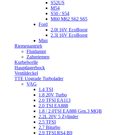
S52US
M54
S50 / S54
M60 M62 S62 S65
Ford
2.0l 16V EcoBoost
2.3l 16V EcoBoost
Mini
Riemenantrieb
Fluidampr
Zahnriemen
Kurbelwelle
Hauptlagerbock
Ventildeckel
TTE Upgrade Turbolader
VAG
1.4 TSI
1.8 20V Turbo
2.0 TFSI EA113
2.0 TSI EA888
1.8 / 2.0TSI EA888 Gen.3 MQB
2.2L 20V 5 Zylinder
2.5 TFSI
2.7 Biturbo
2.9 TFSI RS4 B9