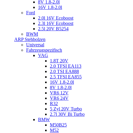
8V 1.8-2.0l
16V 1.8-2.0l
Ford
2.0l 16V Ecoboost
2.3l 16V Ecoboost
2.5l 20V B5254
BWM
ARP Stehbolzen
Universal
Fahrzeugspezifisch
VAG
1.8T 20V
2.0 TFSI EA113
2.0 TSI EA888
2.5 TFSI EA855
16V 1.8-2.0l
8V 1.8-2.0l
VR6 12V
VR6 24V
R32
5 Zyl 20V Turbo
2.7l 30V Bi Turbo
BMW
M50B25
M52