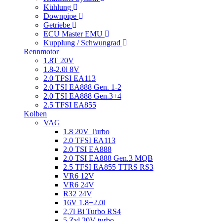
Kühlung
Downpipe
Getriebe
ECU Master EMU
Kupplung / Schwungrad
Rennmotor
1.8T 20V
1.8-2.0l 8V
2.0 TFSI EA113
2.0 TSI EA888 Gen. 1-2
2.0 TSI EA888 Gen.3+4
2.5 TFSI EA855
Kolben
VAG
1.8 20V Turbo
2.0 TFSI EA113
2.0 TSI EA888
2.0 TSI EA888 Gen.3 MQB
2.5 TFSI EA855 TTRS RS3
VR6 12V
VR6 24V
R32 24V
16V 1.8+2.0l
2,7l Bi Turbo RS4
5 Zyl 20V turbo