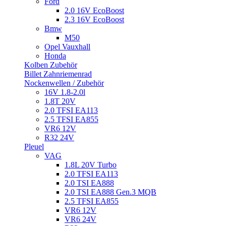
Ford
2.0 16V EcoBoost
2.3 16V EcoBoost
Bmw
M50
Opel Vauxhall
Honda
Kolben Zubehör
Billet Zahnriemenrad
Nockenwellen / Zubehör
16V 1.8-2.0l
1.8T 20V
2.0 TFSI EA113
2.5 TFSI EA855
VR6 12V
R32 24V
Pleuel
VAG
1.8L 20V Turbo
2.0 TFSI EA113
2.0 TSI EA888
2.0 TSI EA888 Gen.3 MQB
2.5 TFSI EA855
VR6 12V
VR6 24V