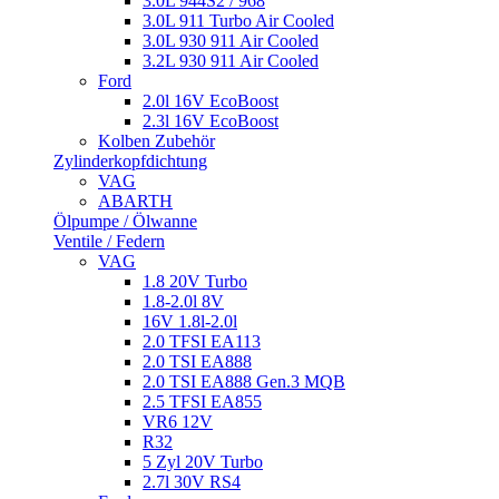
3.0L 944S2 / 968
3.0L 911 Turbo Air Cooled
3.0L 930 911 Air Cooled
3.2L 930 911 Air Cooled
Ford
2.0l 16V EcoBoost
2.3l 16V EcoBoost
Kolben Zubehör
Zylinderkopfdichtung
VAG
ABARTH
Ölpumpe / Ölwanne
Ventile / Federn
VAG
1.8 20V Turbo
1.8-2.0l 8V
16V 1.8l-2.0l
2.0 TFSI EA113
2.0 TSI EA888
2.0 TSI EA888 Gen.3 MQB
2.5 TFSI EA855
VR6 12V
R32
5 Zyl 20V Turbo
2.7l 30V RS4