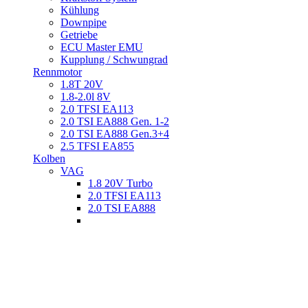
Kühlung
Downpipe
Getriebe
ECU Master EMU
Kupplung / Schwungrad
Rennmotor
1.8T 20V
1.8-2.0l 8V
2.0 TFSI EA113
2.0 TSI EA888 Gen. 1-2
2.0 TSI EA888 Gen.3+4
2.5 TFSI EA855
Kolben
VAG
1.8 20V Turbo
2.0 TFSI EA113
2.0 TSI EA888