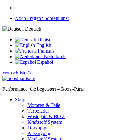
Noch Fragen? Schreib uns!
Deutsch
Deutsch
English
Français
Nederlands
Español
Wunschliste (
)
Performance, die begeistert – Boost-Parts
Shop
Motoren & Teile
Turbolader
Wastegate & BOV
Kraftstoff System
Downpipe
Ansaugung
Kraftstoff System