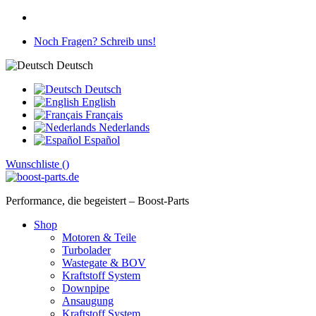
Noch Fragen? Schreib uns!
Deutsch
Deutsch
English
Français
Nederlands
Español
Wunschliste (
)
Performance, die begeistert – Boost-Parts
Shop
Motoren & Teile
Turbolader
Wastegate & BOV
Kraftstoff System
Downpipe
Ansaugung
Kraftstoff System