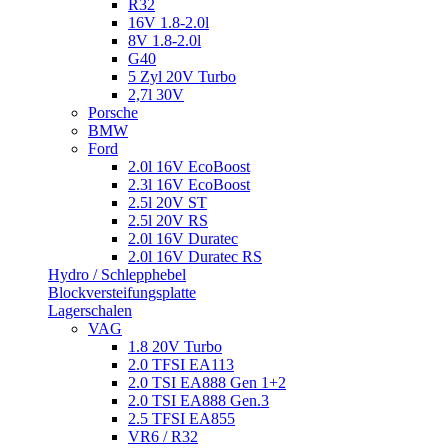
R32
16V 1.8-2.0l
8V 1.8-2.0l
G40
5 Zyl 20V Turbo
2,7l 30V
Porsche
BMW
Ford
2.0l 16V EcoBoost
2.3l 16V EcoBoost
2.5l 20V ST
2.5l 20V RS
2.0l 16V Duratec
2.0l 16V Duratec RS
Hydro / Schlepphebel
Blockversteifungsplatte
Lagerschalen
VAG
1.8 20V Turbo
2.0 TFSI EA113
2.0 TSI EA888 Gen 1+2
2.0 TSI EA888 Gen.3
2.5 TFSI EA855
VR6 / R32