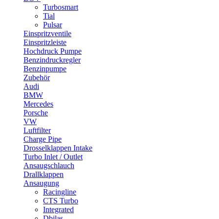
Turbosmart
Tial
Pulsar
Einspritzventile
Einspritzleiste
Hochdruck Pumpe
Benzindruckregler
Benzinpumpe
Zubehör
Audi
BMW
Mercedes
Porsche
VW
Luftfilter
Charge Pipe
Drosselklappen Intake
Turbo Inlet / Outlet
Ansaugschlauch
Drallklappen
Ansaugung
Racingline
CTS Turbo
Integrated
Dbilas