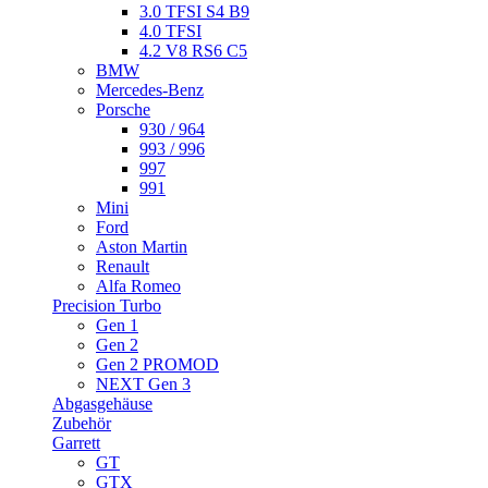
3.0 TFSI S4 B9
4.0 TFSI
4.2 V8 RS6 C5
BMW
Mercedes-Benz
Porsche
930 / 964
993 / 996
997
991
Mini
Ford
Aston Martin
Renault
Alfa Romeo
Precision Turbo
Gen 1
Gen 2
Gen 2 PROMOD
NEXT Gen 3
Abgasgehäuse
Zubehör
Garrett
GT
GTX