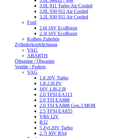
3.0L 944S2 / 968
3.0L 911 Turbo Air Cooled
3.0L 930 911 Air Cooled
3.2L 930 911 Air Cooled
Ford
2.0l 16V EcoBoost
2.3l 16V EcoBoost
Kolben Zubehör
Zylinderkopfdichtung
VAG
ABARTH
Ölpumpe / Ölwanne
Ventile / Federn
VAG
1.8 20V Turbo
1.8-2.0l 8V
16V 1.8l-2.0l
2.0 TFSI EA113
2.0 TSI EA888
2.0 TSI EA888 Gen.3 MQB
2.5 TFSI EA855
VR6 12V
R32
5 Zyl 20V Turbo
2.7l 30V RS4