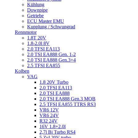
Kühlung
Downpipe
Getriebe
ECU Master EMU
Kupplung / Schwungrad
Rennmotor
1.8T 20V
1.8-2.0l 8V
2.0 TFSI EA113
2.0 TSI EA888 Gen. 1-2
2.0 TSI EA888 Gen.3+4
2.5 TFSI EA855
Kolben
VAG
1.8 20V Turbo
2.0 TFSI EA113
2.0 TSI EA888
2.0 TSI EA888 Gen.3 MQB
2.5 TFSI EA855 TTRS RS3
VR6 12V
VR6 24V
R32 24V
16V 1.8+2.0l
2,7l Bi Turbo RS4
5 Zyl 20V turbo