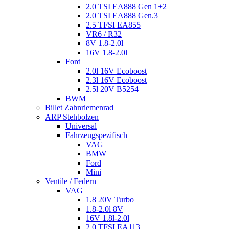
2.0 TSI EA888 Gen 1+2
2.0 TSI EA888 Gen.3
2.5 TFSI EA855
VR6 / R32
8V 1.8-2.0l
16V 1.8-2.0l
Ford
2.0l 16V Ecoboost
2.3l 16V Ecoboost
2.5l 20V B5254
BWM
Billet Zahnriemenrad
ARP Stehbolzen
Universal
Fahrzeugspezifisch
VAG
BMW
Ford
Mini
Ventile / Federn
VAG
1.8 20V Turbo
1.8-2.0l 8V
16V 1.8l-2.0l
2.0 TFSI EA113