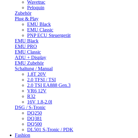
Wavetrac
Peloquin
Zubehör
Plug & Play
EMU Black
EMU Classic
PNP ECU Steuergerät
EMU Black
EMU PRO
EMU Classic
ADU + Display
EMU Zubehör
Schaltung / Manual
1.8T 20V
2.0 TFSI / TSI
2.0 TSI EA888 Gen.3
VR6 12V
R32
16V 1.8-2.0l
DSG / S-Tronic
DQ250
DQ381
DQ500
DL501 S-Tronic / PDK
Fashion