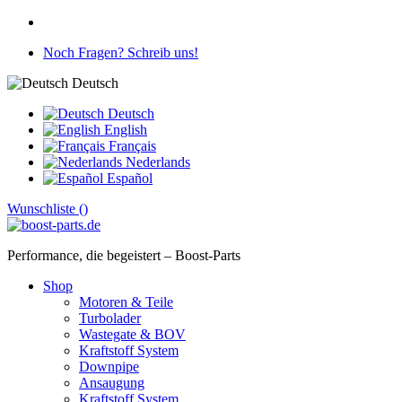
Noch Fragen? Schreib uns!
Deutsch
Deutsch
English
Français
Nederlands
Español
Wunschliste (
)
Performance, die begeistert – Boost-Parts
Shop
Motoren & Teile
Turbolader
Wastegate & BOV
Kraftstoff System
Downpipe
Ansaugung
Kraftstoff System