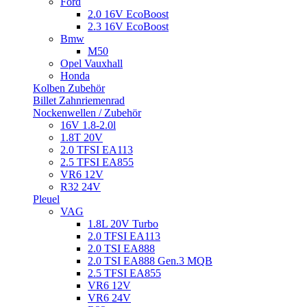
Ford
2.0 16V EcoBoost
2.3 16V EcoBoost
Bmw
M50
Opel Vauxhall
Honda
Kolben Zubehör
Billet Zahnriemenrad
Nockenwellen / Zubehör
16V 1.8-2.0l
1.8T 20V
2.0 TFSI EA113
2.5 TFSI EA855
VR6 12V
R32 24V
Pleuel
VAG
1.8L 20V Turbo
2.0 TFSI EA113
2.0 TSI EA888
2.0 TSI EA888 Gen.3 MQB
2.5 TFSI EA855
VR6 12V
VR6 24V