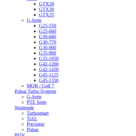
GTX28
GTX30
GTX35
G-Serie
G25-550
G25-660
G30-660
G30-770
G30-900
G35-900
G35-1050
G42-1200
G42-1450
G45-1125
G45-1350
MQB / Golf 7
Pulsar Turbo Systems
G-Serie
PTE Serie
Wastegate
Turbosmart
TiAL
Precision
Pulsar
BOV