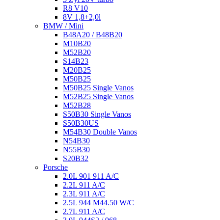
R8 V10
8V 1,8+2,0l
BMW / Mini
B48A20 / B48B20
M10B20
M52B20
S14B23
M20B25
M50B25
M50B25 Single Vanos
M52B25 Single Vanos
M52B28
S50B30 Single Vanos
S50B30US
M54B30 Double Vanos
N54B30
N55B30
S20B32
Porsche
2.0L 901 911 A/C
2.2L 911 A/C
2.3L 911 A/C
2.5L 944 M44.50 W/C
2.7L 911 A/C