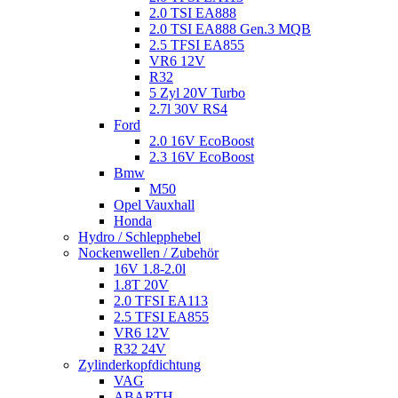
2.0 TSI EA888
2.0 TSI EA888 Gen.3 MQB
2.5 TFSI EA855
VR6 12V
R32
5 Zyl 20V Turbo
2.7l 30V RS4
Ford
2.0 16V EcoBoost
2.3 16V EcoBoost
Bmw
M50
Opel Vauxhall
Honda
Hydro / Schlepphebel
Nockenwellen / Zubehör
16V 1.8-2.0l
1.8T 20V
2.0 TFSI EA113
2.5 TFSI EA855
VR6 12V
R32 24V
Zylinderkopfdichtung
VAG
ABARTH