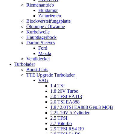
Riemenantrieb
Fluidampr
Zahnriemen
Blockversteifungsplatte
Ölpumpe / Ölwanne
Kurbelwelle
Hauptlagerbock
Darton Sleeves
Ford
Mazda
Ventildeckel
Turbolader
Boost-Parts
TTE Upgrade Turbolader
VAG
1.4 TSI
1.8 20V Turbo
2.0 TFSI EA113
2.0 TSI EA888
1.8 / 2.0TSI EA888 Gen.3 MQB
2.2L 20V 5 Zylinder
2.5 TFSI
2.7 Biturbo
2.9 TFSI RS4 B9