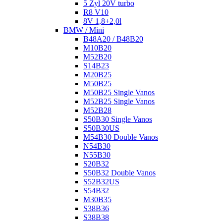
5 Zyl 20V turbo
R8 V10
8V 1,8+2,0l
BMW / Mini
B48A20 / B48B20
M10B20
M52B20
S14B23
M20B25
M50B25
M50B25 Single Vanos
M52B25 Single Vanos
M52B28
S50B30 Single Vanos
S50B30US
M54B30 Double Vanos
N54B30
N55B30
S20B32
S50B32 Double Vanos
S52B32US
S54B32
M30B35
S38B36
S38B38