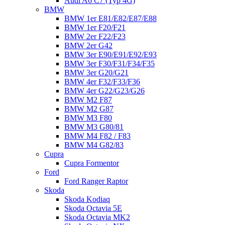
Audi A6 C7 (Typ 4G)
BMW
BMW 1er E81/E82/E87/E88
BMW 1er F20/F21
BMW 2er F22/F23
BMW 2er G42
BMW 3er E90/E91/E92/E93
BMW 3er F30/F31/F34/F35
BMW 3er G20/G21
BMW 4er F32/F33/F36
BMW 4er G22/G23/G26
BMW M2 F87
BMW M2 G87
BMW M3 F80
BMW M3 G80/81
BMW M4 F82 / F83
BMW M4 G82/83
Cupra
Cupra Formentor
Ford
Ford Ranger Raptor
Skoda
Skoda Kodiaq
Skoda Octavia 5E
Skoda Octavia MK2