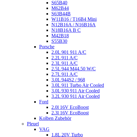
S65B40
M62B44
S63B44B
W11B16 / T16B4 Mini
N12B16A / N16B16A
N18B16A B C
M42B18
S55B30
Porsche
2.0L 901 911 A/C
2.2L 911 A/C
2.3L 911 A/C
2.5L 944 M44.50 W/C
2.7L 911 A/C
3.0L 944S2 / 968
3.0L 911 Turbo Air Cooled
3.0L 930 911 Air Cooled
3.2L 930 911 Air Cooled
Ford
2.0l 16V EcoBoost
2.3l 16V EcoBoost
Kolben Zubehör
Pleuel
VAG
1.8L 20V Turbo