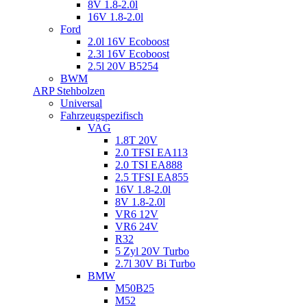
8V 1.8-2.0l
16V 1.8-2.0l
Ford
2.0l 16V Ecoboost
2.3l 16V Ecoboost
2.5l 20V B5254
BWM
ARP Stehbolzen
Universal
Fahrzeugspezifisch
VAG
1.8T 20V
2.0 TFSI EA113
2.0 TSI EA888
2.5 TFSI EA855
16V 1.8-2.0l
8V 1.8-2.0l
VR6 12V
VR6 24V
R32
5 Zyl 20V Turbo
2.7l 30V Bi Turbo
BMW
M50B25
M52