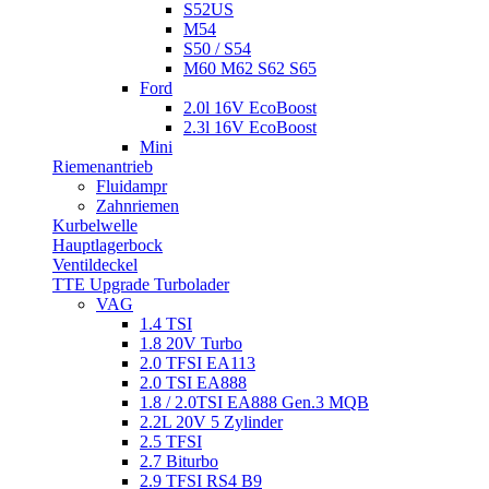
S52US
M54
S50 / S54
M60 M62 S62 S65
Ford
2.0l 16V EcoBoost
2.3l 16V EcoBoost
Mini
Riemenantrieb
Fluidampr
Zahnriemen
Kurbelwelle
Hauptlagerbock
Ventildeckel
TTE Upgrade Turbolader
VAG
1.4 TSI
1.8 20V Turbo
2.0 TFSI EA113
2.0 TSI EA888
1.8 / 2.0TSI EA888 Gen.3 MQB
2.2L 20V 5 Zylinder
2.5 TFSI
2.7 Biturbo
2.9 TFSI RS4 B9