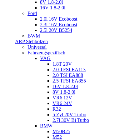
8V 1.8-2.0l
16V 1.8-2.0l
Ford
2.0l 16V Ecoboost
2.3l 16V Ecoboost
2.5l 20V B5254
BWM
ARP Stehbolzen
Universal
Fahrzeugspezifisch
VAG
1.8T 20V
2.0 TFSI EA113
2.0 TSI EA888
2.5 TFSI EA855
16V 1.8-2.0l
8V 1.8-2.0l
VR6 12V
VR6 24V
R32
5 Zyl 20V Turbo
2.7l 30V Bi Turbo
BMW
M50B25
M52