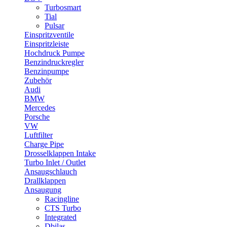
Turbosmart
Tial
Pulsar
Einspritzventile
Einspritzleiste
Hochdruck Pumpe
Benzindruckregler
Benzinpumpe
Zubehör
Audi
BMW
Mercedes
Porsche
VW
Luftfilter
Charge Pipe
Drosselklappen Intake
Turbo Inlet / Outlet
Ansaugschlauch
Drallklappen
Ansaugung
Racingline
CTS Turbo
Integrated
Dbilas