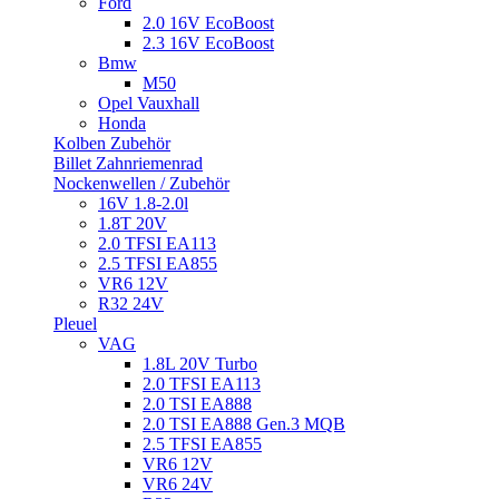
Ford
2.0 16V EcoBoost
2.3 16V EcoBoost
Bmw
M50
Opel Vauxhall
Honda
Kolben Zubehör
Billet Zahnriemenrad
Nockenwellen / Zubehör
16V 1.8-2.0l
1.8T 20V
2.0 TFSI EA113
2.5 TFSI EA855
VR6 12V
R32 24V
Pleuel
VAG
1.8L 20V Turbo
2.0 TFSI EA113
2.0 TSI EA888
2.0 TSI EA888 Gen.3 MQB
2.5 TFSI EA855
VR6 12V
VR6 24V