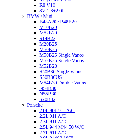
R8 V10
8V 1,8+2,0l
BMW / Mini
B48A20 / B48B20
M10B20
M52B20
S14B23
M20B25
M50B25
M50B25 Single Vanos
M52B25 Single Vanos
M52B28
S50B30 Single Vanos
S50B30US
M54B30 Double Vanos
N54B30
N55B30
S20B32
Porsche
2.0L 901 911 A/C
2.2L 911 A/C
2.3L 911 A/C
2.5L 944 M44.50 W/C
2.7L 911 A/C