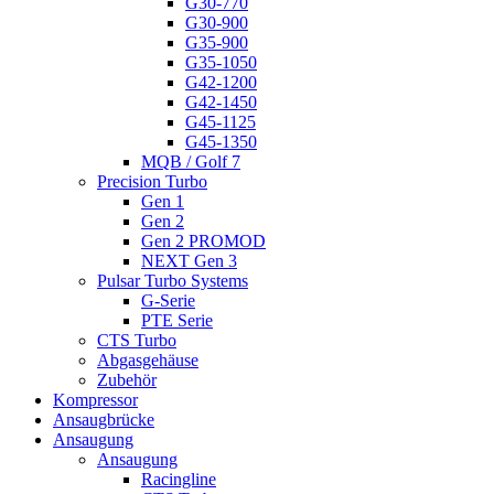
G30-770
G30-900
G35-900
G35-1050
G42-1200
G42-1450
G45-1125
G45-1350
MQB / Golf 7
Precision Turbo
Gen 1
Gen 2
Gen 2 PROMOD
NEXT Gen 3
Pulsar Turbo Systems
G-Serie
PTE Serie
CTS Turbo
Abgasgehäuse
Zubehör
Kompressor
Ansaugbrücke
Ansaugung
Ansaugung
Racingline