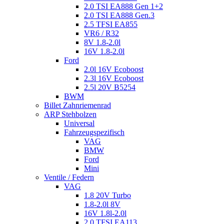
2.0 TSI EA888 Gen 1+2
2.0 TSI EA888 Gen.3
2.5 TFSI EA855
VR6 / R32
8V 1.8-2.0l
16V 1.8-2.0l
Ford
2.0l 16V Ecoboost
2.3l 16V Ecoboost
2.5l 20V B5254
BWM
Billet Zahnriemenrad
ARP Stehbolzen
Universal
Fahrzeugspezifisch
VAG
BMW
Ford
Mini
Ventile / Federn
VAG
1.8 20V Turbo
1.8-2.0l 8V
16V 1.8l-2.0l
2.0 TFSI EA113