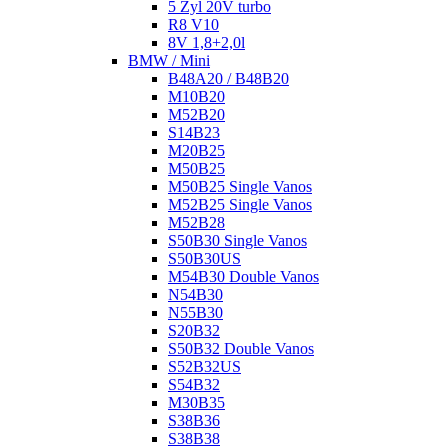
5 Zyl 20V turbo
R8 V10
8V 1,8+2,0l
BMW / Mini
B48A20 / B48B20
M10B20
M52B20
S14B23
M20B25
M50B25
M50B25 Single Vanos
M52B25 Single Vanos
M52B28
S50B30 Single Vanos
S50B30US
M54B30 Double Vanos
N54B30
N55B30
S20B32
S50B32 Double Vanos
S52B32US
S54B32
M30B35
S38B36
S38B38