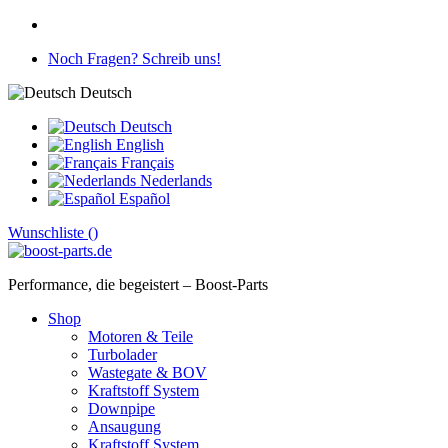
Noch Fragen? Schreib uns!
Deutsch
Deutsch
English
Français
Nederlands
Español
Wunschliste (
)
Performance, die begeistert – Boost-Parts
Shop
Motoren & Teile
Turbolader
Wastegate & BOV
Kraftstoff System
Downpipe
Ansaugung
Kraftstoff System