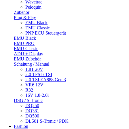
Wavetrac
Peloquin
Zubehör
Plug & Play
EMU Black
EMU Classic
PNP ECU Steuergerät
EMU Black
EMU PRO
EMU Classic
ADU + Display
EMU Zubehör
Schaltung / Manual
1.8T 20V
2.0 TFSI / TSI
2.0 TSI EA888 Gen.3
VR6 12V
R32
16V 1.8-2.0l
DSG / S-Tronic
DQ250
DQ381
DQ500
DL501 S-Tronic / PDK
Fashion