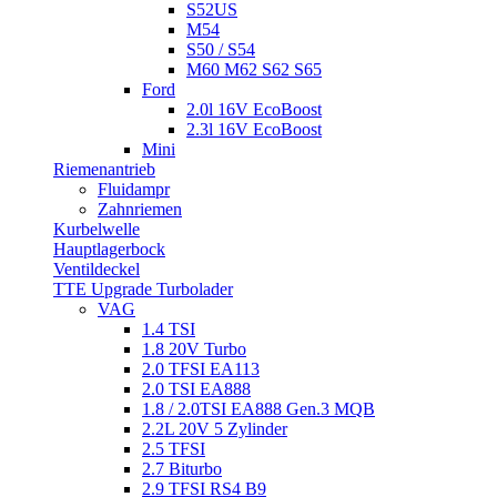
S52US
M54
S50 / S54
M60 M62 S62 S65
Ford
2.0l 16V EcoBoost
2.3l 16V EcoBoost
Mini
Riemenantrieb
Fluidampr
Zahnriemen
Kurbelwelle
Hauptlagerbock
Ventildeckel
TTE Upgrade Turbolader
VAG
1.4 TSI
1.8 20V Turbo
2.0 TFSI EA113
2.0 TSI EA888
1.8 / 2.0TSI EA888 Gen.3 MQB
2.2L 20V 5 Zylinder
2.5 TFSI
2.7 Biturbo
2.9 TFSI RS4 B9