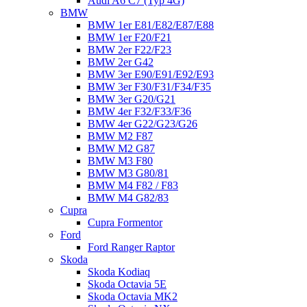
Audi A6 C7 (Typ 4G)
BMW
BMW 1er E81/E82/E87/E88
BMW 1er F20/F21
BMW 2er F22/F23
BMW 2er G42
BMW 3er E90/E91/E92/E93
BMW 3er F30/F31/F34/F35
BMW 3er G20/G21
BMW 4er F32/F33/F36
BMW 4er G22/G23/G26
BMW M2 F87
BMW M2 G87
BMW M3 F80
BMW M3 G80/81
BMW M4 F82 / F83
BMW M4 G82/83
Cupra
Cupra Formentor
Ford
Ford Ranger Raptor
Skoda
Skoda Kodiaq
Skoda Octavia 5E
Skoda Octavia MK2