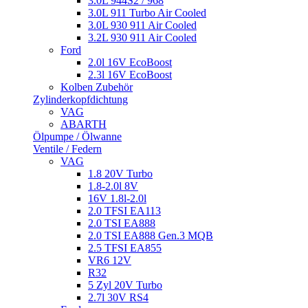
3.0L 944S2 / 968
3.0L 911 Turbo Air Cooled
3.0L 930 911 Air Cooled
3.2L 930 911 Air Cooled
Ford
2.0l 16V EcoBoost
2.3l 16V EcoBoost
Kolben Zubehör
Zylinderkopfdichtung
VAG
ABARTH
Ölpumpe / Ölwanne
Ventile / Federn
VAG
1.8 20V Turbo
1.8-2.0l 8V
16V 1.8l-2.0l
2.0 TFSI EA113
2.0 TSI EA888
2.0 TSI EA888 Gen.3 MQB
2.5 TFSI EA855
VR6 12V
R32
5 Zyl 20V Turbo
2.7l 30V RS4