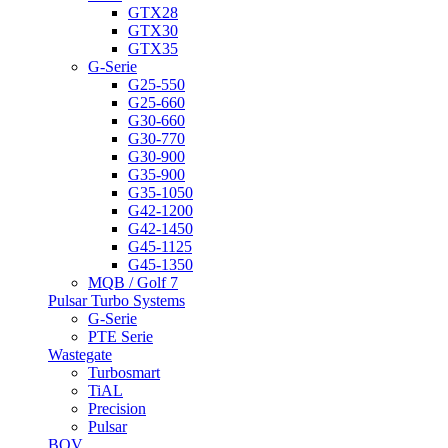
GTX28
GTX30
GTX35
G-Serie
G25-550
G25-660
G30-660
G30-770
G30-900
G35-900
G35-1050
G42-1200
G42-1450
G45-1125
G45-1350
MQB / Golf 7
Pulsar Turbo Systems
G-Serie
PTE Serie
Wastegate
Turbosmart
TiAL
Precision
Pulsar
BOV