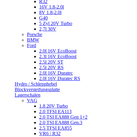
R32
16V 1.8-2.0l
8V 1.8-2.0l
G40
5 Zyl 20V Turbo
2,7l 30V
Porsche
BMW
Ford
2.0l 16V EcoBoost
2.3l 16V EcoBoost
2.5l 20V ST
2.5l 20V RS
2.0l 16V Duratec
2.0l 16V Duratec RS
Hydro / Schlepphebel
Blockversteifungsplatte
Lagerschalen
VAG
1.8 20V Turbo
2.0 TFSI EA113
2.0 TSI EA888 Gen 1+2
2.0 TSI EA888 Gen.3
2.5 TFSI EA855
VR6 / R32