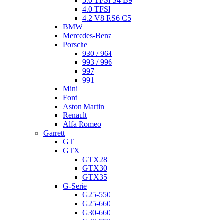
3.0 TFSI S4 B9
4.0 TFSI
4.2 V8 RS6 C5
BMW
Mercedes-Benz
Porsche
930 / 964
993 / 996
997
991
Mini
Ford
Aston Martin
Renault
Alfa Romeo
Garrett
GT
GTX
GTX28
GTX30
GTX35
G-Serie
G25-550
G25-660
G30-660