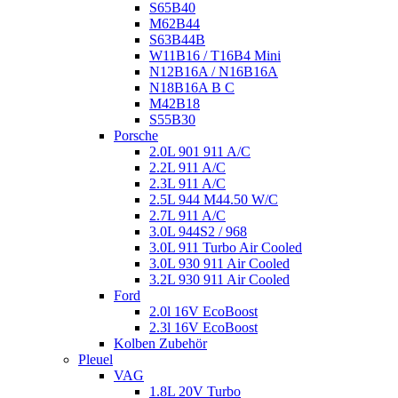
S65B40
M62B44
S63B44B
W11B16 / T16B4 Mini
N12B16A / N16B16A
N18B16A B C
M42B18
S55B30
Porsche
2.0L 901 911 A/C
2.2L 911 A/C
2.3L 911 A/C
2.5L 944 M44.50 W/C
2.7L 911 A/C
3.0L 944S2 / 968
3.0L 911 Turbo Air Cooled
3.0L 930 911 Air Cooled
3.2L 930 911 Air Cooled
Ford
2.0l 16V EcoBoost
2.3l 16V EcoBoost
Kolben Zubehör
Pleuel
VAG
1.8L 20V Turbo