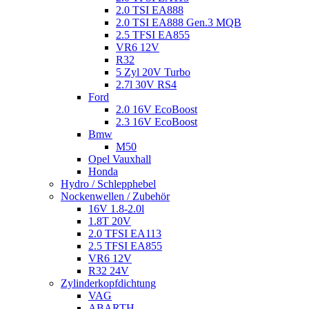
2.0 TSI EA888
2.0 TSI EA888 Gen.3 MQB
2.5 TFSI EA855
VR6 12V
R32
5 Zyl 20V Turbo
2.7l 30V RS4
Ford
2.0 16V EcoBoost
2.3 16V EcoBoost
Bmw
M50
Opel Vauxhall
Honda
Hydro / Schlepphebel
Nockenwellen / Zubehör
16V 1.8-2.0l
1.8T 20V
2.0 TFSI EA113
2.5 TFSI EA855
VR6 12V
R32 24V
Zylinderkopfdichtung
VAG
ABARTH