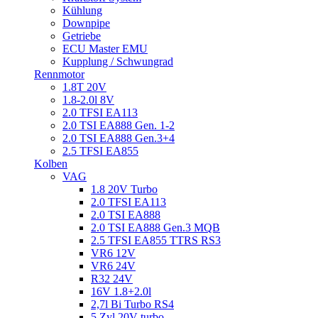
Kühlung
Downpipe
Getriebe
ECU Master EMU
Kupplung / Schwungrad
Rennmotor
1.8T 20V
1.8-2.0l 8V
2.0 TFSI EA113
2.0 TSI EA888 Gen. 1-2
2.0 TSI EA888 Gen.3+4
2.5 TFSI EA855
Kolben
VAG
1.8 20V Turbo
2.0 TFSI EA113
2.0 TSI EA888
2.0 TSI EA888 Gen.3 MQB
2.5 TFSI EA855 TTRS RS3
VR6 12V
VR6 24V
R32 24V
16V 1.8+2.0l
2,7l Bi Turbo RS4
5 Zyl 20V turbo