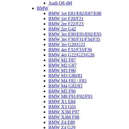
Audi Q8 4M
BMW
BMW 1er E81/E82/E87/E88
BMW 1er F20/F21
BMW 2er F22/F23
BMW 2er G42
BMW 3er E90/E91/E92/E93
BMW 3er F30/F31/F34/F35
BMW 3er G20/G21
BMW 4er F32/F33/F36
BMW 4er G22/G23/G26
BMW M2 F87
BMW M2 G87
BMW M3 F80
BMW M3 G80/81
BMW M4 F82 / F83
BMW M4 G82/83
BMW M5 F90
BMW M8 F91/F92/F93
BMW X1 E84
BMW X3 G01
BMW X3M F97
BMW X4M F98
BMW Z4 E89
BMW Z4 G29