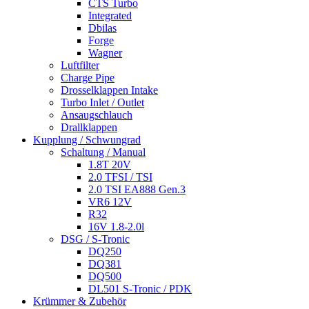
CTS Turbo
Integrated
Dbilas
Forge
Wagner
Luftfilter
Charge Pipe
Drosselklappen Intake
Turbo Inlet / Outlet
Ansaugschlauch
Drallklappen
Kupplung / Schwungrad
Schaltung / Manual
1.8T 20V
2.0 TFSI / TSI
2.0 TSI EA888 Gen.3
VR6 12V
R32
16V 1.8-2.0l
DSG / S-Tronic
DQ250
DQ381
DQ500
DL501 S-Tronic / PDK
Krümmer & Zubehör