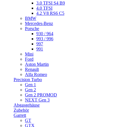
3.0 TFSI S4 B9
4.0 TFSI
4.2 V8 RS6 C5
BMW
Mercedes-Benz
Porsche
930 / 964
993 / 996
997
991
Mini
Ford
Aston Martin
Renault
Alfa Romeo
Precision Turbo
Gen 1
Gen 2
Gen 2 PROMOD
NEXT Gen 3
Abgasgehäuse
Zubehör
Garrett
GT
GTX