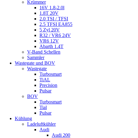
Krümmer
16V 1.8-2.0l
1.8T 20V
2.0 TSI / TFSI
2.5 TFSI EA855
5 Zyl 20V
R32 / VR6 24V
VR6 12V
Abarth 1.4T
V-Band Schellen
Sammler
Wastegate und BOV
Wastegate
Turbosmart
TiAL
Precision
Pulsar
BOV
Turbosmart
Tial
Pulsar
Kühlung
Ladeluftkühler
Audi
Audi 200