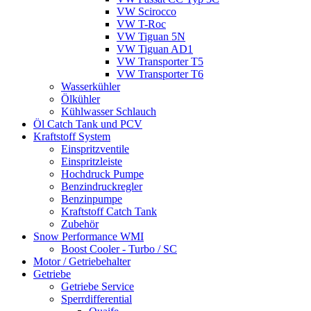
VW Scirocco
VW T-Roc
VW Tiguan 5N
VW Tiguan AD1
VW Transporter T5
VW Transporter T6
Wasserkühler
Ölkühler
Kühlwasser Schlauch
Öl Catch Tank und PCV
Kraftstoff System
Einspritzventile
Einspritzleiste
Hochdruck Pumpe
Benzindruckregler
Benzinpumpe
Kraftstoff Catch Tank
Zubehör
Snow Performance WMI
Boost Cooler - Turbo / SC
Motor / Getriebehalter
Getriebe
Getriebe Service
Sperrdifferential