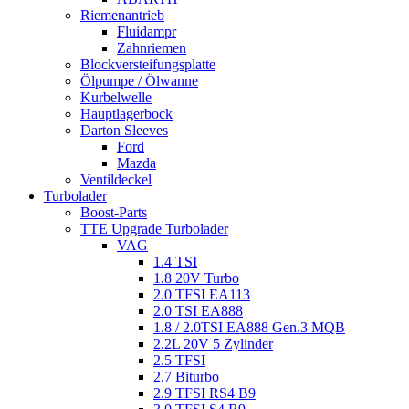
Riemenantrieb
Fluidampr
Zahnriemen
Blockversteifungsplatte
Ölpumpe / Ölwanne
Kurbelwelle
Hauptlagerbock
Darton Sleeves
Ford
Mazda
Ventildeckel
Turbolader
Boost-Parts
TTE Upgrade Turbolader
VAG
1.4 TSI
1.8 20V Turbo
2.0 TFSI EA113
2.0 TSI EA888
1.8 / 2.0TSI EA888 Gen.3 MQB
2.2L 20V 5 Zylinder
2.5 TFSI
2.7 Biturbo
2.9 TFSI RS4 B9