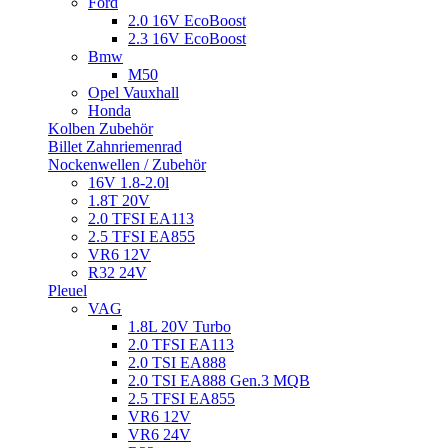
Ford
2.0 16V EcoBoost
2.3 16V EcoBoost
Bmw
M50
Opel Vauxhall
Honda
Kolben Zubehör
Billet Zahnriemenrad
Nockenwellen / Zubehör
16V 1.8-2.0l
1.8T 20V
2.0 TFSI EA113
2.5 TFSI EA855
VR6 12V
R32 24V
Pleuel
VAG
1.8L 20V Turbo
2.0 TFSI EA113
2.0 TSI EA888
2.0 TSI EA888 Gen.3 MQB
2.5 TFSI EA855
VR6 12V
VR6 24V