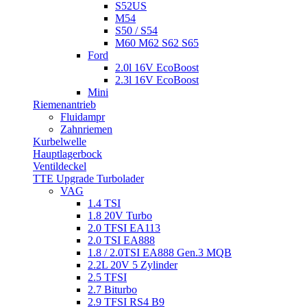
S52US
M54
S50 / S54
M60 M62 S62 S65
Ford
2.0l 16V EcoBoost
2.3l 16V EcoBoost
Mini
Riemenantrieb
Fluidampr
Zahnriemen
Kurbelwelle
Hauptlagerbock
Ventildeckel
TTE Upgrade Turbolader
VAG
1.4 TSI
1.8 20V Turbo
2.0 TFSI EA113
2.0 TSI EA888
1.8 / 2.0TSI EA888 Gen.3 MQB
2.2L 20V 5 Zylinder
2.5 TFSI
2.7 Biturbo
2.9 TFSI RS4 B9