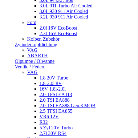
3.0L 944S2 / 968
3.0L 911 Turbo Air Cooled
3.0L 930 911 Air Cooled
3.2L 930 911 Air Cooled
Ford
2.0l 16V EcoBoost
2.3l 16V EcoBoost
Kolben Zubehör
Zylinderkopfdichtung
VAG
ABARTH
Ölpumpe / Ölwanne
Ventile / Federn
VAG
1.8 20V Turbo
1.8-2.0l 8V
16V 1.8l-2.0l
2.0 TFSI EA113
2.0 TSI EA888
2.0 TSI EA888 Gen.3 MQB
2.5 TFSI EA855
VR6 12V
R32
5 Zyl 20V Turbo
2.7l 30V RS4