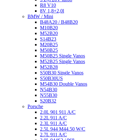
R8 V10
8V 1,8+2,0l
BMW / Mini
B48A20 / B48B20
M10B20
M52B20
S14B23
M20B25
M50B25
M50B25 Single Vanos
M52B25 Single Vanos
M52B28
S50B30 Single Vanos
S50B30US
M54B30 Double Vanos
N54B30
N55B30
S20B32
Porsche
2.0L 901 911 A/C
2.2L 911 A/C
2.3L 911 A/C
2.5L 944 M44.50 W/C
2.7L 911 A/C