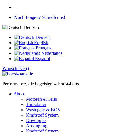
Noch Fragen? Schreib uns!
Deutsch
Deutsch
English
Français
Nederlands
Español
Wunschliste (
)
Performance, die begeistert – Boost-Parts
Shop
Motoren & Teile
Turbolader
Wastegate & BOV
Kraftstoff System
Downpipe
Ansaugung
Kraftstoff System