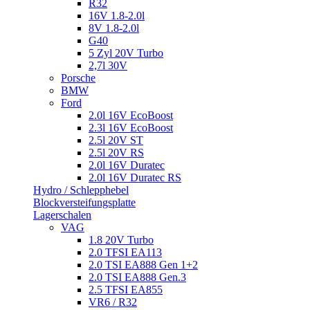
R32
16V 1.8-2.0l
8V 1.8-2.0l
G40
5 Zyl 20V Turbo
2,7l 30V
Porsche
BMW
Ford
2.0l 16V EcoBoost
2.3l 16V EcoBoost
2.5l 20V ST
2.5l 20V RS
2.0l 16V Duratec
2.0l 16V Duratec RS
Hydro / Schlepphebel
Blockversteifungsplatte
Lagerschalen
VAG
1.8 20V Turbo
2.0 TFSI EA113
2.0 TSI EA888 Gen 1+2
2.0 TSI EA888 Gen.3
2.5 TFSI EA855
VR6 / R32