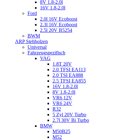
8V 1.8-2.0l
16V 1.8-2.0l
Ford
2.0l 16V Ecoboost
2.3l 16V Ecoboost
2.5l 20V B5254
BWM
ARP Stehbolzen
Universal
Fahrzeugspezifisch
VAG
1.8T 20V
2.0 TFSI EA113
2.0 TSI EA888
2.5 TFSI EA855
16V 1.8-2.0l
8V 1.8-2.0l
VR6 12V
VR6 24V
R32
5 Zyl 20V Turbo
2.7l 30V Bi Turbo
BMW
M50B25
M52