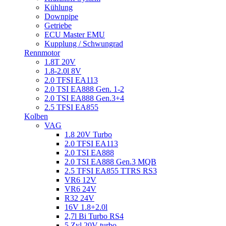
Kühlung
Downpipe
Getriebe
ECU Master EMU
Kupplung / Schwungrad
Rennmotor
1.8T 20V
1.8-2.0l 8V
2.0 TFSI EA113
2.0 TSI EA888 Gen. 1-2
2.0 TSI EA888 Gen.3+4
2.5 TFSI EA855
Kolben
VAG
1.8 20V Turbo
2.0 TFSI EA113
2.0 TSI EA888
2.0 TSI EA888 Gen.3 MQB
2.5 TFSI EA855 TTRS RS3
VR6 12V
VR6 24V
R32 24V
16V 1.8+2.0l
2,7l Bi Turbo RS4
5 Zyl 20V turbo