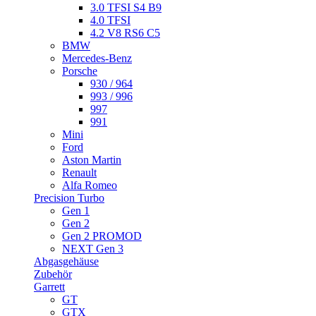
3.0 TFSI S4 B9
4.0 TFSI
4.2 V8 RS6 C5
BMW
Mercedes-Benz
Porsche
930 / 964
993 / 996
997
991
Mini
Ford
Aston Martin
Renault
Alfa Romeo
Precision Turbo
Gen 1
Gen 2
Gen 2 PROMOD
NEXT Gen 3
Abgasgehäuse
Zubehör
Garrett
GT
GTX