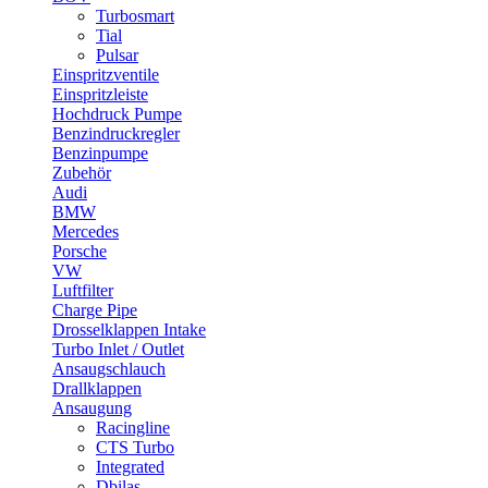
Turbosmart
Tial
Pulsar
Einspritzventile
Einspritzleiste
Hochdruck Pumpe
Benzindruckregler
Benzinpumpe
Zubehör
Audi
BMW
Mercedes
Porsche
VW
Luftfilter
Charge Pipe
Drosselklappen Intake
Turbo Inlet / Outlet
Ansaugschlauch
Drallklappen
Ansaugung
Racingline
CTS Turbo
Integrated
Dbilas