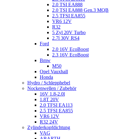
2.0 TSI EA888
2.0 TSI EA888 Gen.3 MQB
2.5 TFSI EA855
VR6 12V
R32
5 Zyl 20V Turbo
2.7l 30V RS4
Ford
2.0 16V EcoBoost
2.3 16V EcoBoost
Bmw
M50
Opel Vauxhall
Honda
Hydro / Schlepphebel
Nockenwellen / Zubehör
16V 1.8-2.0l
1.8T 20V
2.0 TFSI EA113
2.5 TFSI EA855
VR6 12V
R32 24V
Zylinderkopfdichtung
VAG
ABARTH