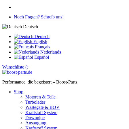
Noch Fragen? Schreib uns!
Deutsch
Deutsch
English
Français
Nederlands
Español
Wunschliste (
)
Performance, die begeistert – Boost-Parts
Shop
Motoren & Teile
Turbolader
Wastegate & BOV
Kraftstoff System
Downpipe
Ansaugung
Kraftstoff System