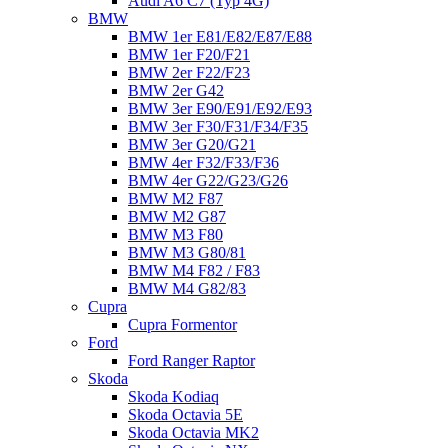
Audi A6 C7 (Typ 4G)
BMW
BMW 1er E81/E82/E87/E88
BMW 1er F20/F21
BMW 2er F22/F23
BMW 2er G42
BMW 3er E90/E91/E92/E93
BMW 3er F30/F31/F34/F35
BMW 3er G20/G21
BMW 4er F32/F33/F36
BMW 4er G22/G23/G26
BMW M2 F87
BMW M2 G87
BMW M3 F80
BMW M3 G80/81
BMW M4 F82 / F83
BMW M4 G82/83
Cupra
Cupra Formentor
Ford
Ford Ranger Raptor
Skoda
Skoda Kodiaq
Skoda Octavia 5E
Skoda Octavia MK2