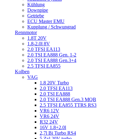
Kühlung
Downpipe
Getriebe
ECU Master EMU
Kupplung / Schwungrad
Rennmotor
1.8T 20V
1.8-2.0l 8V
2.0 TFSI EA113
2.0 TSI EA888 Gen. 1-2
2.0 TSI EA888 Gen.3+4
2.5 TFSI EA855
Kolben
VAG
1.8 20V Turbo
2.0 TFSI EA113
2.0 TSI EA888
2.0 TSI EA888 Gen.3 MQB
2.5 TFSI EA855 TTRS RS3
VR6 12V
VR6 24V
R32 24V
16V 1.8+2.0l
2,7l Bi Turbo RS4
5 Zyl 20V turbo