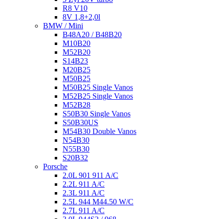
R8 V10
8V 1,8+2,0l
BMW / Mini
B48A20 / B48B20
M10B20
M52B20
S14B23
M20B25
M50B25
M50B25 Single Vanos
M52B25 Single Vanos
M52B28
S50B30 Single Vanos
S50B30US
M54B30 Double Vanos
N54B30
N55B30
S20B32
Porsche
2.0L 901 911 A/C
2.2L 911 A/C
2.3L 911 A/C
2.5L 944 M44.50 W/C
2.7L 911 A/C