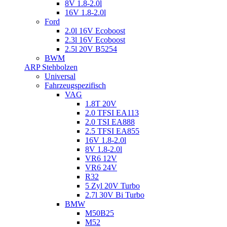
8V 1.8-2.0l
16V 1.8-2.0l
Ford
2.0l 16V Ecoboost
2.3l 16V Ecoboost
2.5l 20V B5254
BWM
ARP Stehbolzen
Universal
Fahrzeugspezifisch
VAG
1.8T 20V
2.0 TFSI EA113
2.0 TSI EA888
2.5 TFSI EA855
16V 1.8-2.0l
8V 1.8-2.0l
VR6 12V
VR6 24V
R32
5 Zyl 20V Turbo
2.7l 30V Bi Turbo
BMW
M50B25
M52