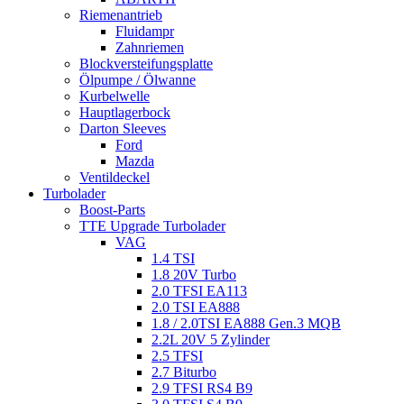
Riemenantrieb
Fluidampr
Zahnriemen
Blockversteifungsplatte
Ölpumpe / Ölwanne
Kurbelwelle
Hauptlagerbock
Darton Sleeves
Ford
Mazda
Ventildeckel
Turbolader
Boost-Parts
TTE Upgrade Turbolader
VAG
1.4 TSI
1.8 20V Turbo
2.0 TFSI EA113
2.0 TSI EA888
1.8 / 2.0TSI EA888 Gen.3 MQB
2.2L 20V 5 Zylinder
2.5 TFSI
2.7 Biturbo
2.9 TFSI RS4 B9