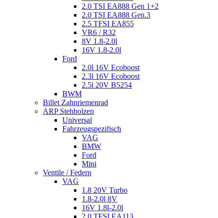
2.0 TSI EA888 Gen 1+2
2.0 TSI EA888 Gen.3
2.5 TFSI EA855
VR6 / R32
8V 1.8-2.0l
16V 1.8-2.0l
Ford
2.0l 16V Ecoboost
2.3l 16V Ecoboost
2.5l 20V B5254
BWM
Billet Zahnriemenrad
ARP Stehbolzen
Universal
Fahrzeugspezifisch
VAG
BMW
Ford
Mini
Ventile / Federn
VAG
1.8 20V Turbo
1.8-2.0l 8V
16V 1.8l-2.0l
2.0 TFSI EA113