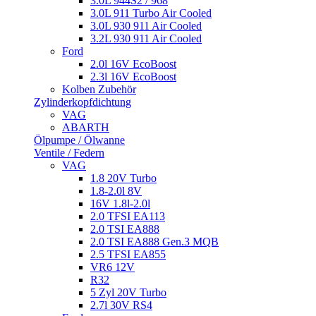
3.0L 944S2 / 968
3.0L 911 Turbo Air Cooled
3.0L 930 911 Air Cooled
3.2L 930 911 Air Cooled
Ford
2.0l 16V EcoBoost
2.3l 16V EcoBoost
Kolben Zubehör
Zylinderkopfdichtung
VAG
ABARTH
Ölpumpe / Ölwanne
Ventile / Federn
VAG
1.8 20V Turbo
1.8-2.0l 8V
16V 1.8l-2.0l
2.0 TFSI EA113
2.0 TSI EA888
2.0 TSI EA888 Gen.3 MQB
2.5 TFSI EA855
VR6 12V
R32
5 Zyl 20V Turbo
2.7l 30V RS4