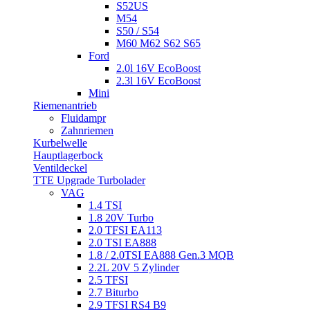
S52US
M54
S50 / S54
M60 M62 S62 S65
Ford
2.0l 16V EcoBoost
2.3l 16V EcoBoost
Mini
Riemenantrieb
Fluidampr
Zahnriemen
Kurbelwelle
Hauptlagerbock
Ventildeckel
TTE Upgrade Turbolader
VAG
1.4 TSI
1.8 20V Turbo
2.0 TFSI EA113
2.0 TSI EA888
1.8 / 2.0TSI EA888 Gen.3 MQB
2.2L 20V 5 Zylinder
2.5 TFSI
2.7 Biturbo
2.9 TFSI RS4 B9