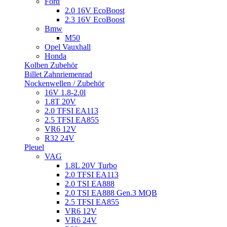
Ford
2.0 16V EcoBoost
2.3 16V EcoBoost
Bmw
M50
Opel Vauxhall
Honda
Kolben Zubehör
Billet Zahnriemenrad
Nockenwellen / Zubehör
16V 1.8-2.0l
1.8T 20V
2.0 TFSI EA113
2.5 TFSI EA855
VR6 12V
R32 24V
Pleuel
VAG
1.8L 20V Turbo
2.0 TFSI EA113
2.0 TSI EA888
2.0 TSI EA888 Gen.3 MQB
2.5 TFSI EA855
VR6 12V
VR6 24V