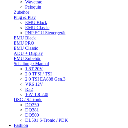
Wavetrac
Peloquin
Zubehör
Plug & Play
EMU Black
EMU Classic
PNP ECU Steuergerät
EMU Black
EMU PRO
EMU Classic
ADU + Display
EMU Zubehör
Schaltung / Manual
1.8T 20V
2.0 TFSI / TSI
2.0 TSI EA888 Gen.3
VR6 12V
R32
16V 1.8-2.0l
DSG / S-Tronic
DQ250
DQ381
DQ500
DL501 S-Tronic / PDK
Fashion