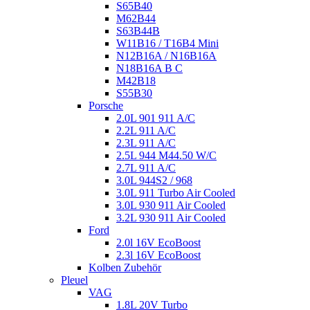
S65B40
M62B44
S63B44B
W11B16 / T16B4 Mini
N12B16A / N16B16A
N18B16A B C
M42B18
S55B30
Porsche
2.0L 901 911 A/C
2.2L 911 A/C
2.3L 911 A/C
2.5L 944 M44.50 W/C
2.7L 911 A/C
3.0L 944S2 / 968
3.0L 911 Turbo Air Cooled
3.0L 930 911 Air Cooled
3.2L 930 911 Air Cooled
Ford
2.0l 16V EcoBoost
2.3l 16V EcoBoost
Kolben Zubehör
Pleuel
VAG
1.8L 20V Turbo