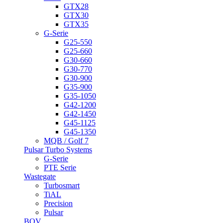
GTX28
GTX30
GTX35
G-Serie
G25-550
G25-660
G30-660
G30-770
G30-900
G35-900
G35-1050
G42-1200
G42-1450
G45-1125
G45-1350
MQB / Golf 7
Pulsar Turbo Systems
G-Serie
PTE Serie
Wastegate
Turbosmart
TiAL
Precision
Pulsar
BOV