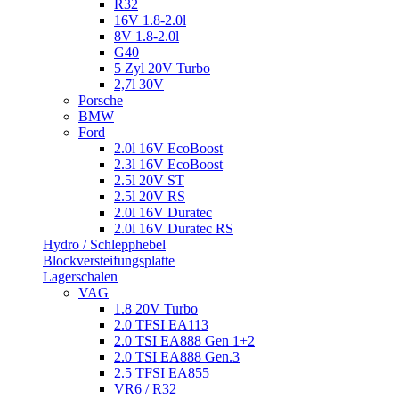
R32
16V 1.8-2.0l
8V 1.8-2.0l
G40
5 Zyl 20V Turbo
2,7l 30V
Porsche
BMW
Ford
2.0l 16V EcoBoost
2.3l 16V EcoBoost
2.5l 20V ST
2.5l 20V RS
2.0l 16V Duratec
2.0l 16V Duratec RS
Hydro / Schlepphebel
Blockversteifungsplatte
Lagerschalen
VAG
1.8 20V Turbo
2.0 TFSI EA113
2.0 TSI EA888 Gen 1+2
2.0 TSI EA888 Gen.3
2.5 TFSI EA855
VR6 / R32