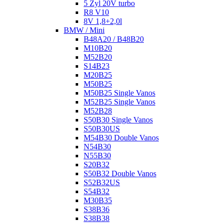
5 Zyl 20V turbo
R8 V10
8V 1,8+2,0l
BMW / Mini
B48A20 / B48B20
M10B20
M52B20
S14B23
M20B25
M50B25
M50B25 Single Vanos
M52B25 Single Vanos
M52B28
S50B30 Single Vanos
S50B30US
M54B30 Double Vanos
N54B30
N55B30
S20B32
S50B32 Double Vanos
S52B32US
S54B32
M30B35
S38B36
S38B38