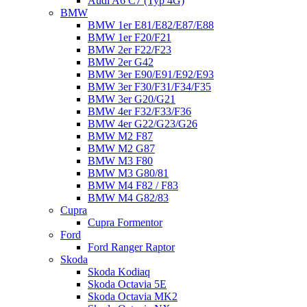
Audi A6 C7 (Typ 4G)
BMW
BMW 1er E81/E82/E87/E88
BMW 1er F20/F21
BMW 2er F22/F23
BMW 2er G42
BMW 3er E90/E91/E92/E93
BMW 3er F30/F31/F34/F35
BMW 3er G20/G21
BMW 4er F32/F33/F36
BMW 4er G22/G23/G26
BMW M2 F87
BMW M2 G87
BMW M3 F80
BMW M3 G80/81
BMW M4 F82 / F83
BMW M4 G82/83
Cupra
Cupra Formentor
Ford
Ford Ranger Raptor
Skoda
Skoda Kodiaq
Skoda Octavia 5E
Skoda Octavia MK2