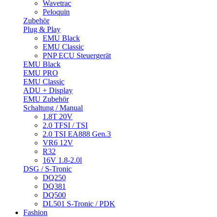
Wavetrac
Peloquin
Zubehör
Plug & Play
EMU Black
EMU Classic
PNP ECU Steuergerät
EMU Black
EMU PRO
EMU Classic
ADU + Display
EMU Zubehör
Schaltung / Manual
1.8T 20V
2.0 TFSI / TSI
2.0 TSI EA888 Gen.3
VR6 12V
R32
16V 1.8-2.0l
DSG / S-Tronic
DQ250
DQ381
DQ500
DL501 S-Tronic / PDK
Fashion