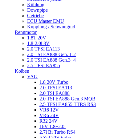
Kühlung
Downpipe
Getriebe
ECU Master EMU
Kupplung / Schwungrad
Rennmotor
1.8T 20V
1.8-2.0l 8V
2.0 TFSI EA113
2.0 TSI EA888 Gen. 1-2
2.0 TSI EA888 Gen.3+4
2.5 TFSI EA855
Kolben
VAG
1.8 20V Turbo
2.0 TFSI EA113
2.0 TSI EA888
2.0 TSI EA888 Gen.3 MQB
2.5 TFSI EA855 TTRS RS3
VR6 12V
VR6 24V
R32 24V
16V 1.8+2.0l
2,7l Bi Turbo RS4
5 Zyl 20V turbo