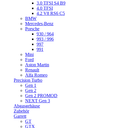
3.0 TFSI S4 B9
4.0 TFSI
4.2 V8 RS6 C5
BMW
Mercedes-Benz
Porsche
930 / 964
993 / 996
997
991
Mini
Ford
Aston Martin
Renault
Alfa Romeo
Precision Turbo
Gen 1
Gen 2
Gen 2 PROMOD
NEXT Gen 3
Abgasgehäuse
Zubehör
Garrett
GT
GTX