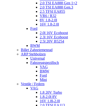
2.0 TSI EA888 Gen 1+2
2.0 TSI EA888 Gen.3
2.5 TFSI EA855
VR6 / R32
8V 1.8-2.0l
16V 1.8-2.0l
Ford
2.0l 16V Ecoboost
2.3l 16V Ecoboost
2.5l 20V B5254
BWM
Billet Zahnriemenrad
ARP Stehbolzen
Universal
Fahrzeugspezifisch
VAG
BMW
Ford
Mini
Ventile / Federn
VAG
1.8 20V Turbo
1.8-2.0l 8V
16V 1.8l-2.0l
2.0 TFSI EA113