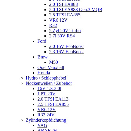
2.0 TSI EA888
2.0 TSI EA888 Gen.3 MQB
2.5 TFSI EA855
VR6 12V
R32
5 Zyl 20V Turbo
2.7l 30V RS4
Ford
2.0 16V EcoBoost
2.3 16V EcoBoost
Bmw
M50
Opel Vauxhall
Honda
Hydro / Schlepphebel
Nockenwellen / Zubehör
16V 1.8-2.0l
1.8T 20V
2.0 TFSI EA113
2.5 TFSI EA855
VR6 12V
R32 24V
Zylinderkopfdichtung
VAG
ABARTH