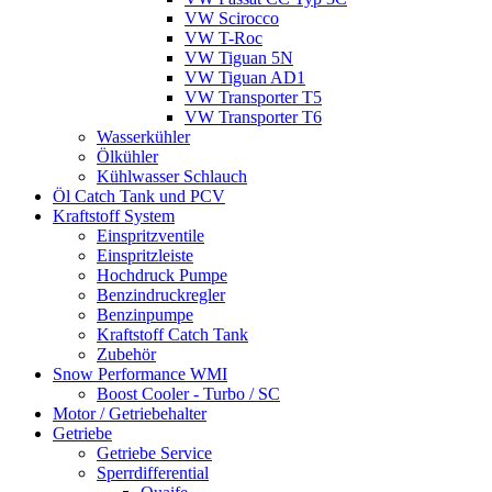
VW Scirocco
VW T-Roc
VW Tiguan 5N
VW Tiguan AD1
VW Transporter T5
VW Transporter T6
Wasserkühler
Ölkühler
Kühlwasser Schlauch
Öl Catch Tank und PCV
Kraftstoff System
Einspritzventile
Einspritzleiste
Hochdruck Pumpe
Benzindruckregler
Benzinpumpe
Kraftstoff Catch Tank
Zubehör
Snow Performance WMI
Boost Cooler - Turbo / SC
Motor / Getriebehalter
Getriebe
Getriebe Service
Sperrdifferential