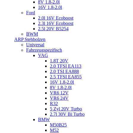
8V 1.8-2.0l
16V 1.8-2.0l
Ford
2.0l 16V Ecoboost
2.3l 16V Ecoboost
2.5l 20V B5254
BWM
ARP Stehbolzen
Universal
Fahrzeugspezifisch
VAG
1.8T 20V
2.0 TFSI EA113
2.0 TSI EA888
2.5 TFSI EA855
16V 1.8-2.0l
8V 1.8-2.0l
VR6 12V
VR6 24V
R32
5 Zyl 20V Turbo
2.7l 30V Bi Turbo
BMW
M50B25
M52