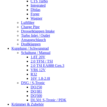
CTS Turbo
Integrated
Dbilas
Forge
Wagner
Luftfilter
Charge Pipe
Drosselklappen Intake
Turbo Inlet / Outlet
Ansaugschlauch
Drallklappen
Kupplung / Schwungrad
Schaltung / Manual
1.8T 20V
2.0 TFSI / TSI
2.0 TSI EA888 Gen.3
VR6 12V
R32
16V 1.8-2.0l
DSG / S-Tronic
DQ250
DQ381
DQ500
DL501 S-Tronic / PDK
Krümmer & Zubehör