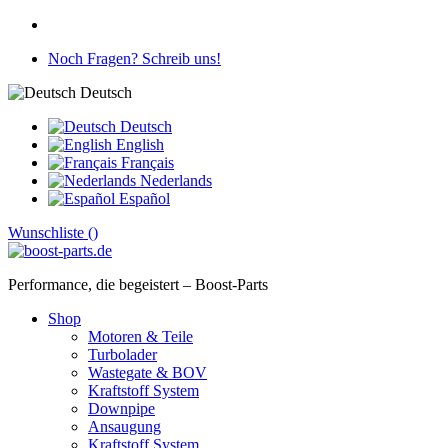
Noch Fragen? Schreib uns!
Deutsch
Deutsch
English
Français
Nederlands
Español
Wunschliste (
)
Performance, die begeistert – Boost-Parts
Shop
Motoren & Teile
Turbolader
Wastegate & BOV
Kraftstoff System
Downpipe
Ansaugung
Kraftstoff System