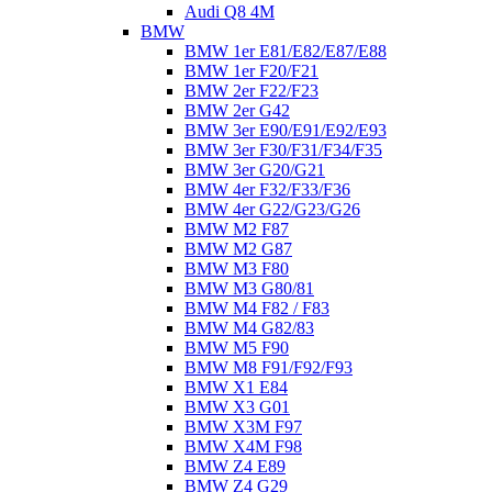
Audi Q8 4M
BMW
BMW 1er E81/E82/E87/E88
BMW 1er F20/F21
BMW 2er F22/F23
BMW 2er G42
BMW 3er E90/E91/E92/E93
BMW 3er F30/F31/F34/F35
BMW 3er G20/G21
BMW 4er F32/F33/F36
BMW 4er G22/G23/G26
BMW M2 F87
BMW M2 G87
BMW M3 F80
BMW M3 G80/81
BMW M4 F82 / F83
BMW M4 G82/83
BMW M5 F90
BMW M8 F91/F92/F93
BMW X1 E84
BMW X3 G01
BMW X3M F97
BMW X4M F98
BMW Z4 E89
BMW Z4 G29