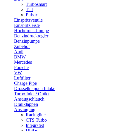
Turbosmart
Tial
Pulsar
Einspritzventile
Einspritzleiste
Hochdruck Pumpe
Benzindruckregler
Benzinpumpe
Zubehör
Audi
BMW
Mercedes
Porsche
VW
Luftfilter
Charge Pipe
Drosselklappen Intake
Turbo Inlet / Outlet
Ansaugschlauch
Drallklappen
Ansaugung
Racingline
CTS Turbo
Integrated
Dbilas