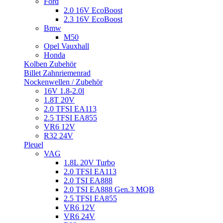
Ford
2.0 16V EcoBoost
2.3 16V EcoBoost
Bmw
M50
Opel Vauxhall
Honda
Kolben Zubehör
Billet Zahnriemenrad
Nockenwellen / Zubehör
16V 1.8-2.0l
1.8T 20V
2.0 TFSI EA113
2.5 TFSI EA855
VR6 12V
R32 24V
Pleuel
VAG
1.8L 20V Turbo
2.0 TFSI EA113
2.0 TSI EA888
2.0 TSI EA888 Gen.3 MQB
2.5 TFSI EA855
VR6 12V
VR6 24V