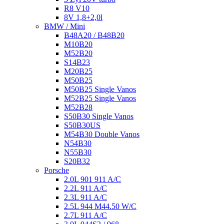
R8 V10
8V 1,8+2,0l
BMW / Mini
B48A20 / B48B20
M10B20
M52B20
S14B23
M20B25
M50B25
M50B25 Single Vanos
M52B25 Single Vanos
M52B28
S50B30 Single Vanos
S50B30US
M54B30 Double Vanos
N54B30
N55B30
S20B32
Porsche
2.0L 901 911 A/C
2.2L 911 A/C
2.3L 911 A/C
2.5L 944 M44.50 W/C
2.7L 911 A/C