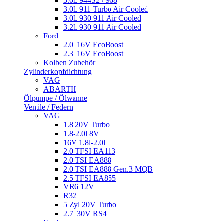
3.0L 944S2 / 968
3.0L 911 Turbo Air Cooled
3.0L 930 911 Air Cooled
3.2L 930 911 Air Cooled
Ford
2.0l 16V EcoBoost
2.3l 16V EcoBoost
Kolben Zubehör
Zylinderkopfdichtung
VAG
ABARTH
Ölpumpe / Ölwanne
Ventile / Federn
VAG
1.8 20V Turbo
1.8-2.0l 8V
16V 1.8l-2.0l
2.0 TFSI EA113
2.0 TSI EA888
2.0 TSI EA888 Gen.3 MQB
2.5 TFSI EA855
VR6 12V
R32
5 Zyl 20V Turbo
2.7l 30V RS4