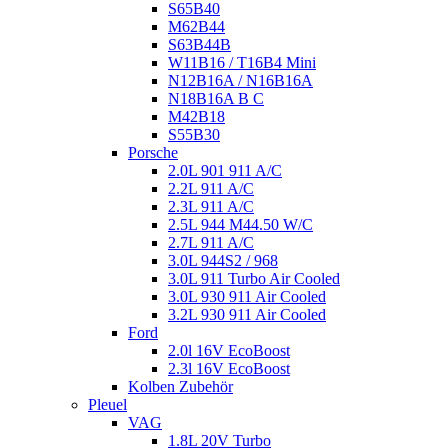
S65B40
M62B44
S63B44B
W11B16 / T16B4 Mini
N12B16A / N16B16A
N18B16A B C
M42B18
S55B30
Porsche
2.0L 901 911 A/C
2.2L 911 A/C
2.3L 911 A/C
2.5L 944 M44.50 W/C
2.7L 911 A/C
3.0L 944S2 / 968
3.0L 911 Turbo Air Cooled
3.0L 930 911 Air Cooled
3.2L 930 911 Air Cooled
Ford
2.0l 16V EcoBoost
2.3l 16V EcoBoost
Kolben Zubehör
Pleuel
VAG
1.8L 20V Turbo