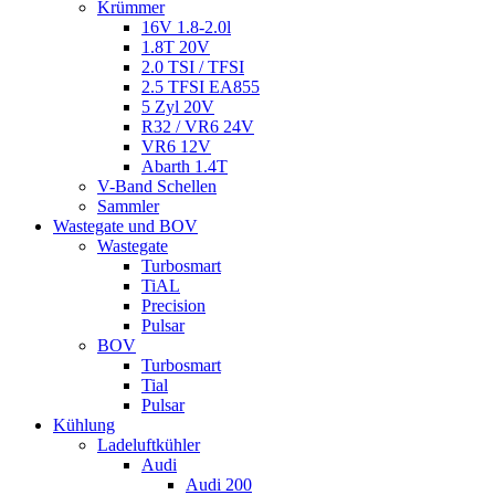
Krümmer
16V 1.8-2.0l
1.8T 20V
2.0 TSI / TFSI
2.5 TFSI EA855
5 Zyl 20V
R32 / VR6 24V
VR6 12V
Abarth 1.4T
V-Band Schellen
Sammler
Wastegate und BOV
Wastegate
Turbosmart
TiAL
Precision
Pulsar
BOV
Turbosmart
Tial
Pulsar
Kühlung
Ladeluftkühler
Audi
Audi 200