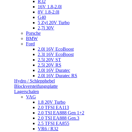
R32
16V 1.8-2.0l
8V 1.8-2.0l
G40
5 Zyl 20V Turbo
2,7l 30V
Porsche
BMW
Ford
2.0l 16V EcoBoost
2.3l 16V EcoBoost
2.5l 20V ST
2.5l 20V RS
2.0l 16V Duratec
2.0l 16V Duratec RS
Hydro / Schlepphebel
Blockversteifungsplatte
Lagerschalen
VAG
1.8 20V Turbo
2.0 TFSI EA113
2.0 TSI EA888 Gen 1+2
2.0 TSI EA888 Gen.3
2.5 TFSI EA855
VR6 / R32