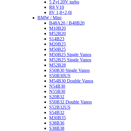
5 Zyl 20V turbo
R8 V10
8V 1,8+2,0l
BMW / Mini
B48A20 / B48B20
M10B20
M52B20
S14B23
M20B25
M50B25
M50B25 Single Vanos
M52B25 Single Vanos
M52B28
S50B30 Single Vanos
S50B30US
M54B30 Double Vanos
N54B30
N55B30
S20B32
S50B32 Double Vanos
S52B32US
S54B32
M30B35
S38B36
S38B38