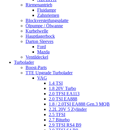
Riemenantrieb
Fluidampr
Zahnriemen
Blockversteifungsplatte
Ölpumpe / Ölwanne
Kurbelwelle
Hauptlagerbock
Darton Sleeves
Ford
Mazda
Ventildeckel
Turbolader
Boost-Parts
TTE Upgrade Turbolader
VAG
1.4 TSI
1.8 20V Turbo
2.0 TFSI EA113
2.0 TSI EA888
1.8 / 2.0TSI EA888 Gen.3 MQB
2.2L 20V 5 Zylinder
2.5 TFSI
2.7 Biturbo
2.9 TFSI RS4 B9