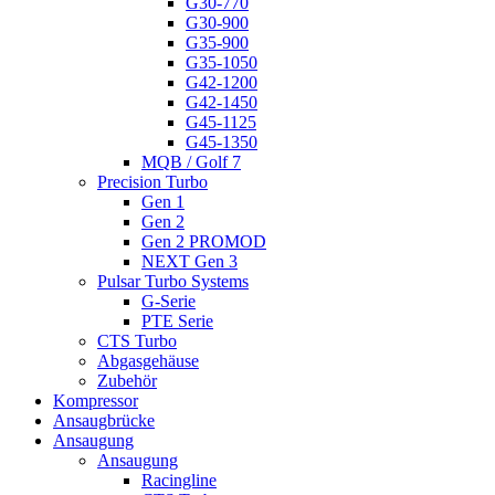
G30-770
G30-900
G35-900
G35-1050
G42-1200
G42-1450
G45-1125
G45-1350
MQB / Golf 7
Precision Turbo
Gen 1
Gen 2
Gen 2 PROMOD
NEXT Gen 3
Pulsar Turbo Systems
G-Serie
PTE Serie
CTS Turbo
Abgasgehäuse
Zubehör
Kompressor
Ansaugbrücke
Ansaugung
Ansaugung
Racingline