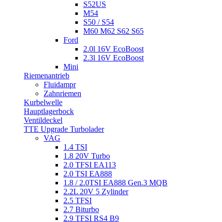
S52US
M54
S50 / S54
M60 M62 S62 S65
Ford
2.0l 16V EcoBoost
2.3l 16V EcoBoost
Mini
Riemenantrieb
Fluidampr
Zahnriemen
Kurbelwelle
Hauptlagerbock
Ventildeckel
TTE Upgrade Turbolader
VAG
1.4 TSI
1.8 20V Turbo
2.0 TFSI EA113
2.0 TSI EA888
1.8 / 2.0TSI EA888 Gen.3 MQB
2.2L 20V 5 Zylinder
2.5 TFSI
2.7 Biturbo
2.9 TFSI RS4 B9