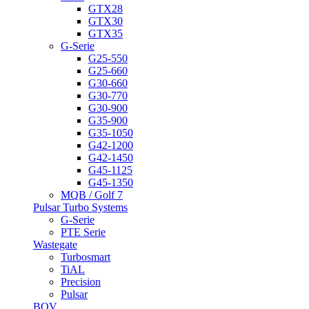
GTX28
GTX30
GTX35
G-Serie
G25-550
G25-660
G30-660
G30-770
G30-900
G35-900
G35-1050
G42-1200
G42-1450
G45-1125
G45-1350
MQB / Golf 7
Pulsar Turbo Systems
G-Serie
PTE Serie
Wastegate
Turbosmart
TiAL
Precision
Pulsar
BOV