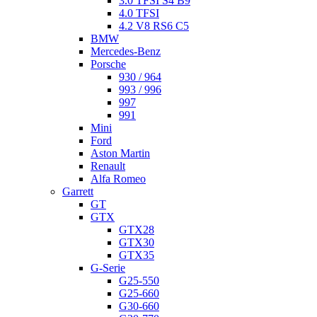
3.0 TFSI S4 B9
4.0 TFSI
4.2 V8 RS6 C5
BMW
Mercedes-Benz
Porsche
930 / 964
993 / 996
997
991
Mini
Ford
Aston Martin
Renault
Alfa Romeo
Garrett
GT
GTX
GTX28
GTX30
GTX35
G-Serie
G25-550
G25-660
G30-660