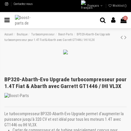
Contactez-nous
Français
Wishlist (
)
0
Accueil
Boutique
Turbocompresseur
Boost-Parts
BP320-Abarth-Evo Upgrade
turbocompresseur pour 1.4T Fiat & Abarth avec Garrett GT1446 / IHI VL3X
BP320-Abarth-Evo Upgrade turbocompresseur pour
1.4T Fiat & Abarth avec Garrett GT1446 / IHI VL3X
Le turbocompresseur BP320-Abarth-Evo Upgrade permet d'augmenter la
puissance jusqu'à 320 CV et est idéal pour tous les moteurs 1.4T avec
GT1446 ou IHI VL3X.
Carter de compresseur et de turbine spécialement conçus pour