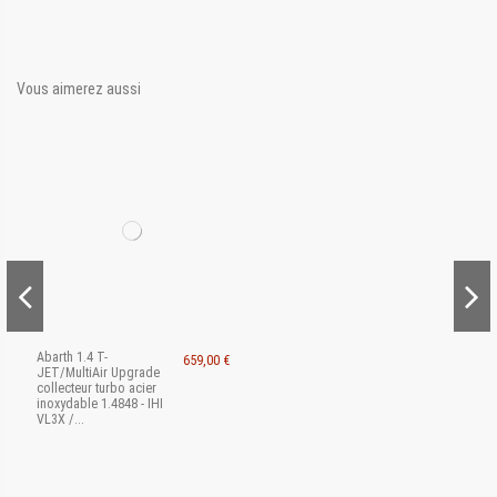
Vous aimerez aussi
Abarth 1.4 T-
659,00 €
JET/MultiAir Upgrade
collecteur turbo acier
inoxydable 1.4848 - IHI
VL3X /...