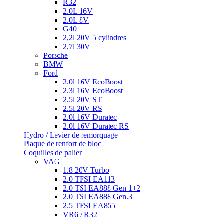
R32
2.0L 16V
2.0L 8V
G40
2,2l 20V 5 cylindres
2,7l 30V
Porsche
BMW
Ford
2.0l 16V EcoBoost
2.3l 16V EcoBoost
2.5l 20V ST
2.5l 20V RS
2.0l 16V Duratec
2.0l 16V Duratec RS
Hydro / Levier de remorquage
Plaque de renfort de bloc
Coquilles de palier
VAG
1.8 20V Turbo
2.0 TFSI EA113
2.0 TSI EA888 Gen 1+2
2.0 TSI EA888 Gen.3
2.5 TFSI EA855
VR6 / R32