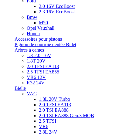
Ford
2.0 16V EcoBoost
2.3 16V EcoBoost
Bmw
M50
Opel Vauxhall
Honda
Accessoires pour pistons
Pignon de courroie dentée Billet
Arbres à cames
1.8-2.0l 16V
1.8T 20V
2.0 TFSI EA113
2.5 TFSI EA855
VR6 12V
R32 24V
Bielle
VAG
1.8L 20V Turbo
2.0 TFSI EA113
2.0 TSI EA888
2.0 TSI EA888 Gen.3 MQB
2.5 TFSI
VR6
2.8L 24V