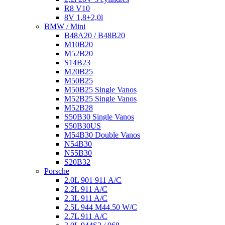
R8 V10
8V 1,8+2,0l
BMW / Mini
B48A20 / B48B20
M10B20
M52B20
S14B23
M20B25
M50B25
M50B25 Single Vanos
M52B25 Single Vanos
M52B28
S50B30 Single Vanos
S50B30US
M54B30 Double Vanos
N54B30
N55B30
S20B32
Porsche
2.0L 901 911 A/C
2.2L 911 A/C
2.3L 911 A/C
2.5L 944 M44.50 W/C
2.7L 911 A/C