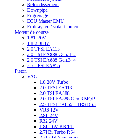
Refroidissement
Downpipe
Engrenage
ECU Master EMU
Embrayage / volant moteur
Moteur de course
1.8T 20V
1.8-2.0l 8V
2.0 TFSI EA113
2.0 TSI EA888 Gen. 1-2
2.0 TSI EA888 Gen.3+4
2.5 TFSI EA855
Piston
VAG
1.8 20V Turbo
2.0 TFSI EA113
2.0 TSI EA888
2.0 TSI EA888 Gen.3 MQB
2.5 TFSI EA855 TTRS RS3
VR6 12V
2.8L 24V
R32 24V
1.8L 16V KR/PL
2,7l Bi Turbo RS4
2,2l 20V 5 cylindres