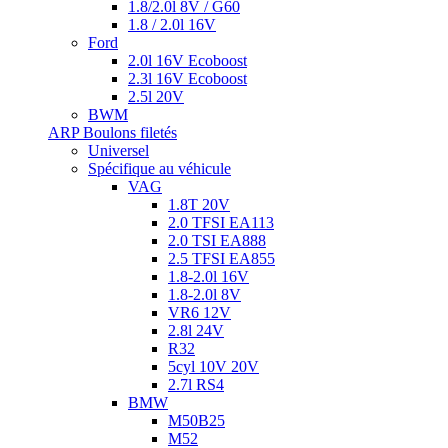
1.8/2.0l 8V / G60
1.8 / 2.0l 16V
Ford
2.0l 16V Ecoboost
2.3l 16V Ecoboost
2.5l 20V
BWM
ARP Boulons filetés
Universel
Spécifique au véhicule
VAG
1.8T 20V
2.0 TFSI EA113
2.0 TSI EA888
2.5 TFSI EA855
1.8-2.0l 16V
1.8-2.0l 8V
VR6 12V
2.8l 24V
R32
5cyl 10V 20V
2.7l RS4
BMW
M50B25
M52