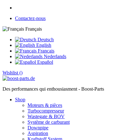
Contactez-nous
Français
Deutsch
English
Français
Nederlands
Español
Wishlist (
)
Des performances qui enthousiasment - Boost-Parts
Shop
Moteurs & pièces
Turbocompresseur
Wastegate & BOV
Système de carburant
Downpipe
Aspiration
Kraftstoff System