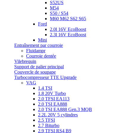
S52US
M54
S50 / S54
M60 M62 S62 S65
Ford
2.0l 16V EcoBoost
2.3l 16V EcoBoost
Mini
Entraînement par courroie
Fluidampr
Courroie dentée
Vilebrequin
Support de palier principal
Couvercle de soupape
Turbocompresseur TTE Upgrade
VAG
1.4 TSI
1.8 20V Turbo
2.0 TFSI EA113
2.0 TSI EA888
2.0 TSI EA888 Gen.3 MQB
2.2L 20V 5 cylindres
2.5 TFSI
2.7 Biturbo
2.9 TFSI RS4 B9