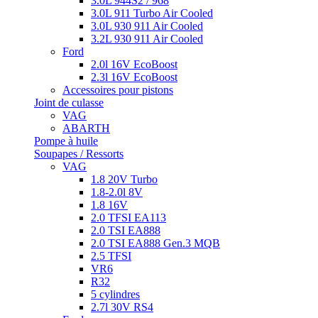
3.0L 944S2 / 968
3.0L 911 Turbo Air Cooled
3.0L 930 911 Air Cooled
3.2L 930 911 Air Cooled
Ford
2.0l 16V EcoBoost
2.3l 16V EcoBoost
Accessoires pour pistons
Joint de culasse
VAG
ABARTH
Pompe à huile
Soupapes / Ressorts
VAG
1.8 20V Turbo
1.8-2.0l 8V
1.8 16V
2.0 TFSI EA113
2.0 TSI EA888
2.0 TSI EA888 Gen.3 MQB
2.5 TFSI
VR6
R32
5 cylindres
2.7l 30V RS4