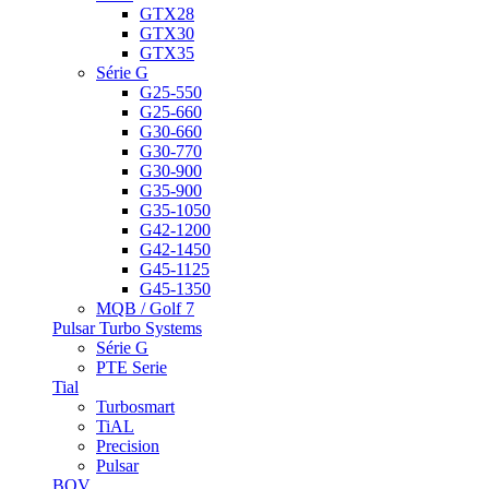
GTX28
GTX30
GTX35
Série G
G25-550
G25-660
G30-660
G30-770
G30-900
G35-900
G35-1050
G42-1200
G42-1450
G45-1125
G45-1350
MQB / Golf 7
Pulsar Turbo Systems
Série G
PTE Serie
Tial
Turbosmart
TiAL
Precision
Pulsar
BOV