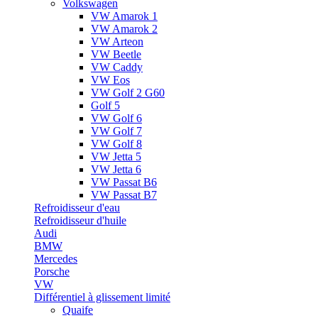
Volkswagen
VW Amarok 1
VW Amarok 2
VW Arteon
VW Beetle
VW Caddy
VW Eos
VW Golf 2 G60
Golf 5
VW Golf 6
VW Golf 7
VW Golf 8
VW Jetta 5
VW Jetta 6
VW Passat B6
VW Passat B7
Refroidisseur d'eau
Refroidisseur d'huile
Audi
BMW
Mercedes
Porsche
VW
Différentiel à glissement limité
Quaife