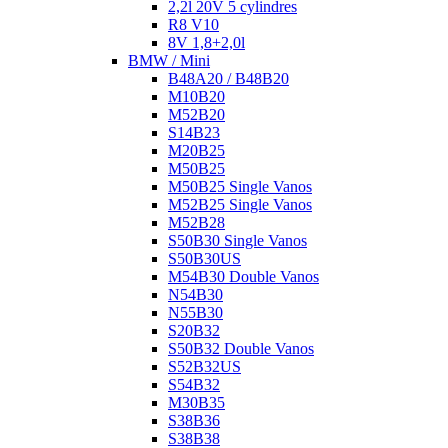
2,2l 20V 5 cylindres
R8 V10
8V 1,8+2,0l
BMW / Mini
B48A20 / B48B20
M10B20
M52B20
S14B23
M20B25
M50B25
M50B25 Single Vanos
M52B25 Single Vanos
M52B28
S50B30 Single Vanos
S50B30US
M54B30 Double Vanos
N54B30
N55B30
S20B32
S50B32 Double Vanos
S52B32US
S54B32
M30B35
S38B36
S38B38