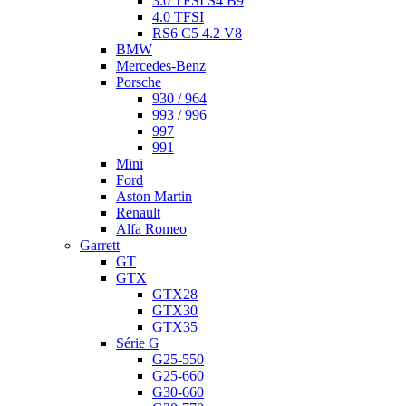
3.0 TFSI S4 B9
4.0 TFSI
RS6 C5 4.2 V8
BMW
Mercedes-Benz
Porsche
930 / 964
993 / 996
997
991
Mini
Ford
Aston Martin
Renault
Alfa Romeo
Garrett
GT
GTX
GTX28
GTX30
GTX35
Série G
G25-550
G25-660
G30-660