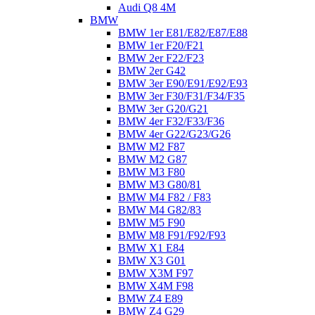
Audi Q8 4M
BMW
BMW 1er E81/E82/E87/E88
BMW 1er F20/F21
BMW 2er F22/F23
BMW 2er G42
BMW 3er E90/E91/E92/E93
BMW 3er F30/F31/F34/F35
BMW 3er G20/G21
BMW 4er F32/F33/F36
BMW 4er G22/G23/G26
BMW M2 F87
BMW M2 G87
BMW M3 F80
BMW M3 G80/81
BMW M4 F82 / F83
BMW M4 G82/83
BMW M5 F90
BMW M8 F91/F92/F93
BMW X1 E84
BMW X3 G01
BMW X3M F97
BMW X4M F98
BMW Z4 E89
BMW Z4 G29