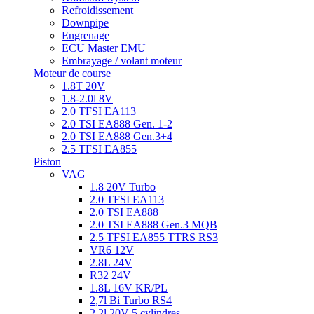
Refroidissement
Downpipe
Engrenage
ECU Master EMU
Embrayage / volant moteur
Moteur de course
1.8T 20V
1.8-2.0l 8V
2.0 TFSI EA113
2.0 TSI EA888 Gen. 1-2
2.0 TSI EA888 Gen.3+4
2.5 TFSI EA855
Piston
VAG
1.8 20V Turbo
2.0 TFSI EA113
2.0 TSI EA888
2.0 TSI EA888 Gen.3 MQB
2.5 TFSI EA855 TTRS RS3
VR6 12V
2.8L 24V
R32 24V
1.8L 16V KR/PL
2,7l Bi Turbo RS4
2,2l 20V 5 cylindres