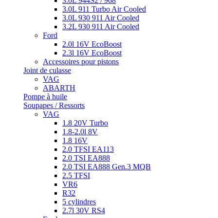
3.0L 944S2 / 968
3.0L 911 Turbo Air Cooled
3.0L 930 911 Air Cooled
3.2L 930 911 Air Cooled
Ford
2.0l 16V EcoBoost
2.3l 16V EcoBoost
Accessoires pour pistons
Joint de culasse
VAG
ABARTH
Pompe à huile
Soupapes / Ressorts
VAG
1.8 20V Turbo
1.8-2.0l 8V
1.8 16V
2.0 TFSI EA113
2.0 TSI EA888
2.0 TSI EA888 Gen.3 MQB
2.5 TFSI
VR6
R32
5 cylindres
2.7l 30V RS4