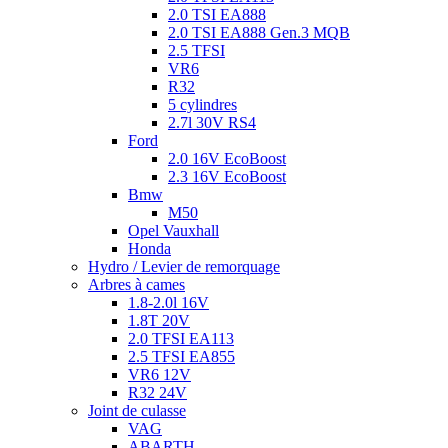
2.0 TSI EA888
2.0 TSI EA888 Gen.3 MQB
2.5 TFSI
VR6
R32
5 cylindres
2.7l 30V RS4
Ford
2.0 16V EcoBoost
2.3 16V EcoBoost
Bmw
M50
Opel Vauxhall
Honda
Hydro / Levier de remorquage
Arbres à cames
1.8-2.0l 16V
1.8T 20V
2.0 TFSI EA113
2.5 TFSI EA855
VR6 12V
R32 24V
Joint de culasse
VAG
ABARTH