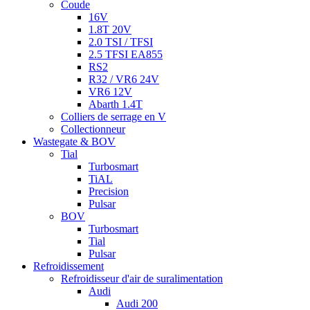
Coude
16V
1.8T 20V
2.0 TSI / TFSI
2.5 TFSI EA855
RS2
R32 / VR6 24V
VR6 12V
Abarth 1.4T
Colliers de serrage en V
Collectionneur
Wastegate & BOV
Tial
Turbosmart
TiAL
Precision
Pulsar
BOV
Turbosmart
Tial
Pulsar
Refroidissement
Refroidisseur d'air de suralimentation
Audi
Audi 200