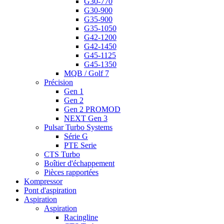
G30-770
G30-900
G35-900
G35-1050
G42-1200
G42-1450
G45-1125
G45-1350
MQB / Golf 7
Précision
Gen 1
Gen 2
Gen 2 PROMOD
NEXT Gen 3
Pulsar Turbo Systems
Série G
PTE Serie
CTS Turbo
Boîtier d'échappement
Pièces rapportées
Kompressor
Pont d'aspiration
Aspiration
Aspiration
Racingline