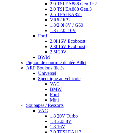
2.0 TSI EA888 Gen 1+2
2.0 TSI EA888 Gen.3
2.5 TFSI EA855
VR6 / R32
1.8/2.0l 8V / G60
1.8 / 2.0l 16V
Ford
2.0l 16V Ecoboost
2.3l 16V Ecoboost
2.5l 20V
BWM
Pignon de courroie dentée Billet
ARP Boulons filetés
Universel
Spécifique au véhicule
VAG
BMW
Ford
Mini
Soupapes / Ressorts
VAG
1.8 20V Turbo
1.8-2.0l 8V
1.8 16V
2.0 TFSI EA113