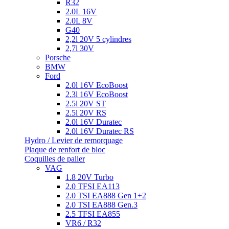
R32
2.0L 16V
2.0L 8V
G40
2,2l 20V 5 cylindres
2,7l 30V
Porsche
BMW
Ford
2.0l 16V EcoBoost
2.3l 16V EcoBoost
2.5l 20V ST
2.5l 20V RS
2.0l 16V Duratec
2.0l 16V Duratec RS
Hydro / Levier de remorquage
Plaque de renfort de bloc
Coquilles de palier
VAG
1.8 20V Turbo
2.0 TFSI EA113
2.0 TSI EA888 Gen 1+2
2.0 TSI EA888 Gen.3
2.5 TFSI EA855
VR6 / R32