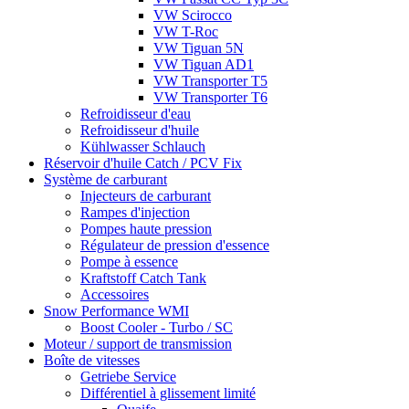
VW Scirocco
VW T-Roc
VW Tiguan 5N
VW Tiguan AD1
VW Transporter T5
VW Transporter T6
Refroidisseur d'eau
Refroidisseur d'huile
Kühlwasser Schlauch
Réservoir d'huile Catch / PCV Fix
Système de carburant
Injecteurs de carburant
Rampes d'injection
Pompes haute pression
Régulateur de pression d'essence
Pompe à essence
Kraftstoff Catch Tank
Accessoires
Snow Performance WMI
Boost Cooler - Turbo / SC
Moteur / support de transmission
Boîte de vitesses
Getriebe Service
Différentiel à glissement limité