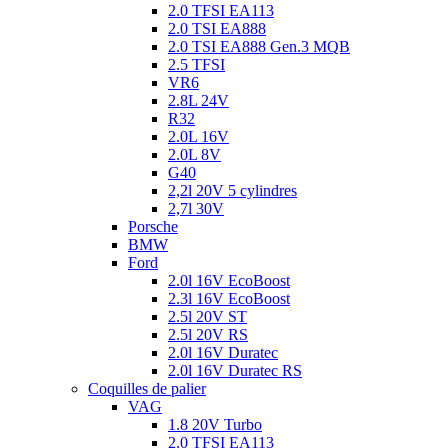
2.0 TFSI EA113
2.0 TSI EA888
2.0 TSI EA888 Gen.3 MQB
2.5 TFSI
VR6
2.8L 24V
R32
2.0L 16V
2.0L 8V
G40
2,2l 20V 5 cylindres
2,7l 30V
Porsche
BMW
Ford
2.0l 16V EcoBoost
2.3l 16V EcoBoost
2.5l 20V ST
2.5l 20V RS
2.0l 16V Duratec
2.0l 16V Duratec RS
Coquilles de palier
VAG
1.8 20V Turbo
2.0 TFSI EA113