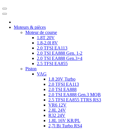
Moteurs & pièces
Moteur de course
1.8T 20V
1.8-2.0l 8V
2.0 TFSI EA113
2.0 TSI EA888 Gen. 1-2
2.0 TSI EA888 Gen.3+4
2.5 TFSI EA855
Piston
VAG
1.8 20V Turbo
2.0 TFSI EA113
2.0 TSI EA888
2.0 TSI EA888 Gen.3 MQB
2.5 TFSI EA855 TTRS RS3
VR6 12V
2.8L 24V
R32 24V
1.8L 16V KR/PL
2,7l Bi Turbo RS4