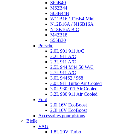
S65B40
M62B44
S63B44B
W11B16 / T16B4 Mini
N12B16A / N16B16A
N18B16A B C
M42B18
S55B30
Porsche
2.0L 901 911 A/C
2.2L 911 A/C
2.3L 911 A/C
2.5L 944 M44.50 W/C
2.7L 911 A/C
3.0L 944S2 / 968
3.0L 911 Turbo Air Cooled
3.0L 930 911 Air Cooled
3.2L 930 911 Air Cooled
Ford
2.0l 16V EcoBoost
2.3l 16V EcoBoost
Accessoires pour pistons
Bielle
VAG
1.8L 20V Turbo