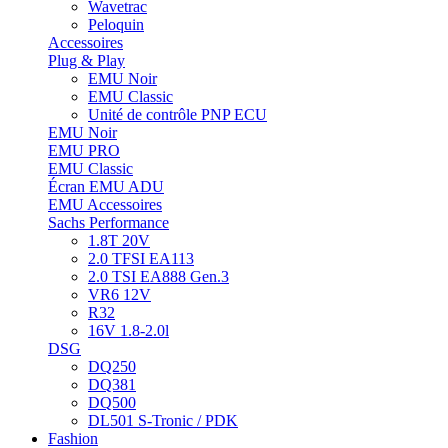
Wavetrac
Peloquin
Accessoires
Plug & Play
EMU Noir
EMU Classic
Unité de contrôle PNP ECU
EMU Noir
EMU PRO
EMU Classic
Écran EMU ADU
EMU Accessoires
Sachs Performance
1.8T 20V
2.0 TFSI EA113
2.0 TSI EA888 Gen.3
VR6 12V
R32
16V 1.8-2.0l
DSG
DQ250
DQ381
DQ500
DL501 S-Tronic / PDK
Fashion