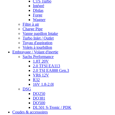
CTS Turbo
Intégré
Dbilas
Forge
Wagner
Filtre à air
Charge Pipe
Vanne papillon Intake
Turbo Inlet / Outlet
Tuyau d'aspiration
Volets à tourbillon
Embrayage / Volant d'inertie
Sachs Performance
1.8T 20V
2.0 TFSI EA113
2.0 TSI EA888 Gen.3
VR6 12V
R32
16V 1.8-2.0l
DSG
DQ250
DQ381
DQ500
DL501 S-Tronic / PDK
Coudes & accessoires