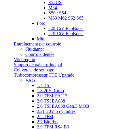
S52US
M54
S50 / S54
M60 M62 S62 S65
Ford
2.0l 16V EcoBoost
2.3l 16V EcoBoost
Mini
Entraînement par courroie
Fluidampr
Courroie dentée
Vilebrequin
Support de palier principal
Couvercle de soupape
Turbocompresseur TTE Upgrade
VAG
1.4 TSI
1.8 20V Turbo
2.0 TFSI EA113
2.0 TSI EA888
2.0 TSI EA888 Gen.3 MQB
2.2L 20V 5 cylindres
2.5 TFSI
2.7 Biturbo
2.9 TFSI RS4 B9