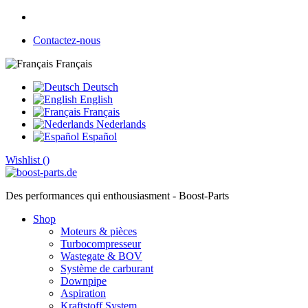
Contactez-nous
Français
Deutsch
English
Français
Nederlands
Español
Wishlist (
)
Des performances qui enthousiasment - Boost-Parts
Shop
Moteurs & pièces
Turbocompresseur
Wastegate & BOV
Système de carburant
Downpipe
Aspiration
Kraftstoff System