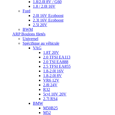
1.8/2.0l 8V / G60
1.8 / 2.0l 16V
Ford
2.0l 16V Ecoboost
2.3l 16V Ecoboost
2.5l 20V
BWM
ARP Boulons filetés
Universel
Spécifique au véhicule
VAG
1.8T 20V
2.0 TFSI EA113
2.0 TSI EA888
2.5 TFSI EA855
1.8-2.0l 16V
1.8-2.0l 8V
VR6 12V
2.8l 24V
R32
5cyl 10V 20V
2.7l RS4
BMW
M50B25
M52