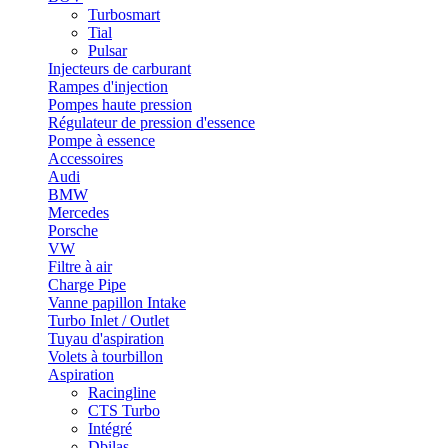
Turbosmart
Tial
Pulsar
Injecteurs de carburant
Rampes d'injection
Pompes haute pression
Régulateur de pression d'essence
Pompe à essence
Accessoires
Audi
BMW
Mercedes
Porsche
VW
Filtre à air
Charge Pipe
Vanne papillon Intake
Turbo Inlet / Outlet
Tuyau d'aspiration
Volets à tourbillon
Aspiration
Racingline
CTS Turbo
Intégré
Dbilas