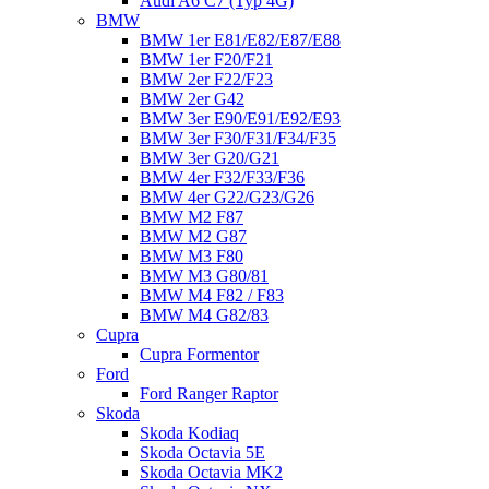
Audi A6 C7 (Typ 4G)
BMW
BMW 1er E81/E82/E87/E88
BMW 1er F20/F21
BMW 2er F22/F23
BMW 2er G42
BMW 3er E90/E91/E92/E93
BMW 3er F30/F31/F34/F35
BMW 3er G20/G21
BMW 4er F32/F33/F36
BMW 4er G22/G23/G26
BMW M2 F87
BMW M2 G87
BMW M3 F80
BMW M3 G80/81
BMW M4 F82 / F83
BMW M4 G82/83
Cupra
Cupra Formentor
Ford
Ford Ranger Raptor
Skoda
Skoda Kodiaq
Skoda Octavia 5E
Skoda Octavia MK2