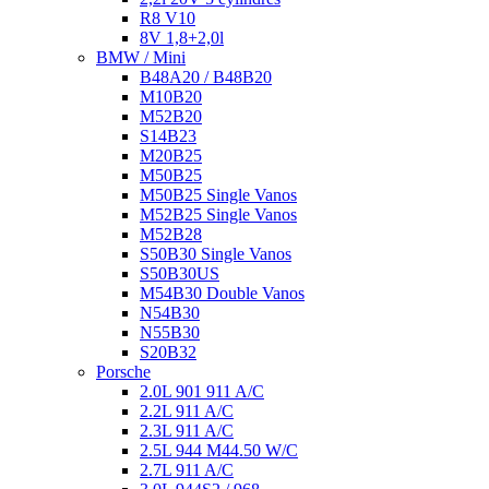
R8 V10
8V 1,8+2,0l
BMW / Mini
B48A20 / B48B20
M10B20
M52B20
S14B23
M20B25
M50B25
M50B25 Single Vanos
M52B25 Single Vanos
M52B28
S50B30 Single Vanos
S50B30US
M54B30 Double Vanos
N54B30
N55B30
S20B32
Porsche
2.0L 901 911 A/C
2.2L 911 A/C
2.3L 911 A/C
2.5L 944 M44.50 W/C
2.7L 911 A/C