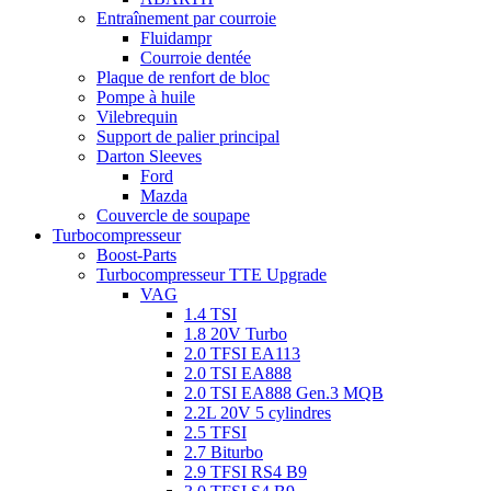
Entraînement par courroie
Fluidampr
Courroie dentée
Plaque de renfort de bloc
Pompe à huile
Vilebrequin
Support de palier principal
Darton Sleeves
Ford
Mazda
Couvercle de soupape
Turbocompresseur
Boost-Parts
Turbocompresseur TTE Upgrade
VAG
1.4 TSI
1.8 20V Turbo
2.0 TFSI EA113
2.0 TSI EA888
2.0 TSI EA888 Gen.3 MQB
2.2L 20V 5 cylindres
2.5 TFSI
2.7 Biturbo
2.9 TFSI RS4 B9