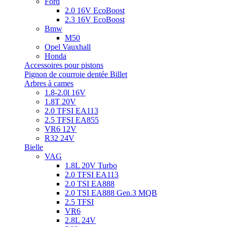
Ford
2.0 16V EcoBoost
2.3 16V EcoBoost
Bmw
M50
Opel Vauxhall
Honda
Accessoires pour pistons
Pignon de courroie dentée Billet
Arbres à cames
1.8-2.0l 16V
1.8T 20V
2.0 TFSI EA113
2.5 TFSI EA855
VR6 12V
R32 24V
Bielle
VAG
1.8L 20V Turbo
2.0 TFSI EA113
2.0 TSI EA888
2.0 TSI EA888 Gen.3 MQB
2.5 TFSI
VR6
2.8L 24V