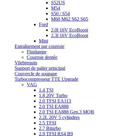
S52US
M54
S50 / S54
M60 M62 S62 S65
Ford
2.0l 16V EcoBoost
2.3l 16V EcoBoost
Mini
Entraînement par courroie
Fluidampr
Courroie dentée
Vilebrequin
Support de palier principal
Couvercle de soupape
Turbocompresseur TTE Upgrade
VAG
1.4 TSI
1.8 20V Turbo
2.0 TFSI EA113
2.0 TSI EA888
2.0 TSI EA888 Gen.3 MQB
2.2L 20V 5 cylindres
2.5 TFSI
2.7 Biturbo
2.9 TFSI RS4 B9