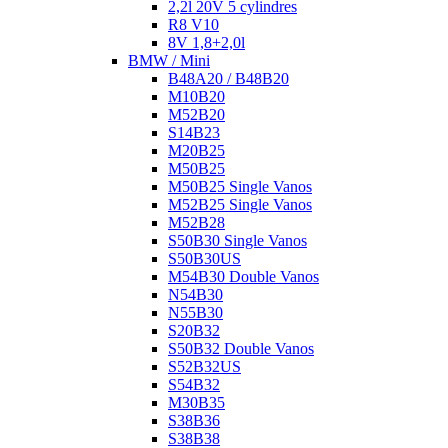
2,2l 20V 5 cylindres
R8 V10
8V 1,8+2,0l
BMW / Mini
B48A20 / B48B20
M10B20
M52B20
S14B23
M20B25
M50B25
M50B25 Single Vanos
M52B25 Single Vanos
M52B28
S50B30 Single Vanos
S50B30US
M54B30 Double Vanos
N54B30
N55B30
S20B32
S50B32 Double Vanos
S52B32US
S54B32
M30B35
S38B36
S38B38