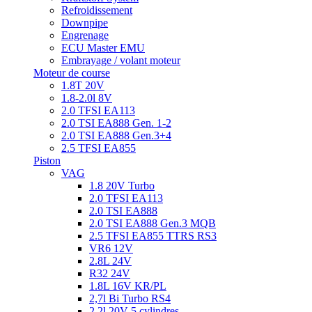
Refroidissement
Downpipe
Engrenage
ECU Master EMU
Embrayage / volant moteur
Moteur de course
1.8T 20V
1.8-2.0l 8V
2.0 TFSI EA113
2.0 TSI EA888 Gen. 1-2
2.0 TSI EA888 Gen.3+4
2.5 TFSI EA855
Piston
VAG
1.8 20V Turbo
2.0 TFSI EA113
2.0 TSI EA888
2.0 TSI EA888 Gen.3 MQB
2.5 TFSI EA855 TTRS RS3
VR6 12V
2.8L 24V
R32 24V
1.8L 16V KR/PL
2,7l Bi Turbo RS4
2,2l 20V 5 cylindres