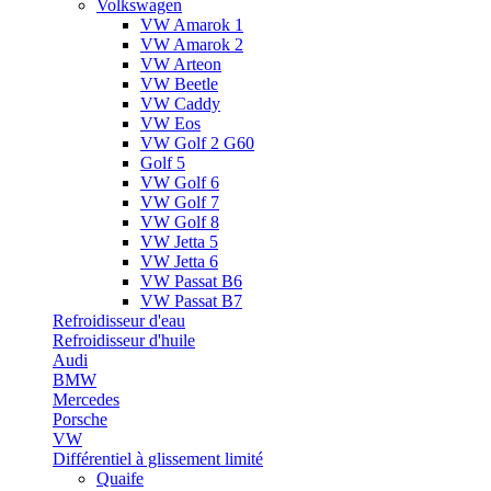
Volkswagen
VW Amarok 1
VW Amarok 2
VW Arteon
VW Beetle
VW Caddy
VW Eos
VW Golf 2 G60
Golf 5
VW Golf 6
VW Golf 7
VW Golf 8
VW Jetta 5
VW Jetta 6
VW Passat B6
VW Passat B7
Refroidisseur d'eau
Refroidisseur d'huile
Audi
BMW
Mercedes
Porsche
VW
Différentiel à glissement limité
Quaife