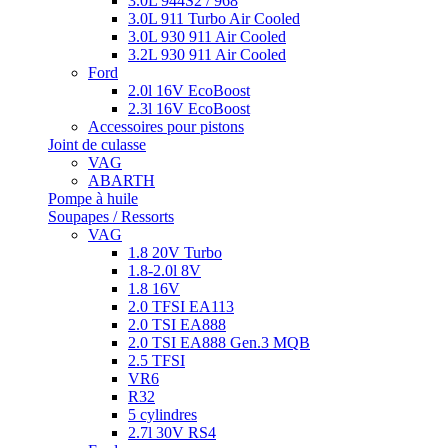
3.0L 944S2 / 968
3.0L 911 Turbo Air Cooled
3.0L 930 911 Air Cooled
3.2L 930 911 Air Cooled
Ford
2.0l 16V EcoBoost
2.3l 16V EcoBoost
Accessoires pour pistons
Joint de culasse
VAG
ABARTH
Pompe à huile
Soupapes / Ressorts
VAG
1.8 20V Turbo
1.8-2.0l 8V
1.8 16V
2.0 TFSI EA113
2.0 TSI EA888
2.0 TSI EA888 Gen.3 MQB
2.5 TFSI
VR6
R32
5 cylindres
2.7l 30V RS4