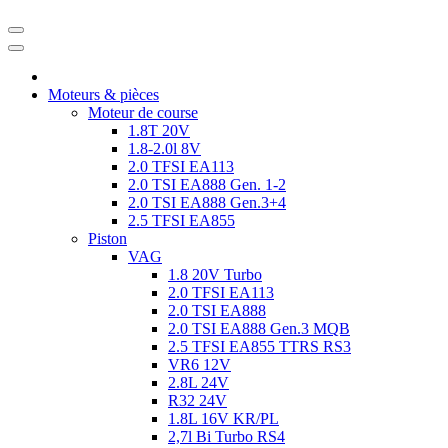
Moteurs & pièces
Moteur de course
1.8T 20V
1.8-2.0l 8V
2.0 TFSI EA113
2.0 TSI EA888 Gen. 1-2
2.0 TSI EA888 Gen.3+4
2.5 TFSI EA855
Piston
VAG
1.8 20V Turbo
2.0 TFSI EA113
2.0 TSI EA888
2.0 TSI EA888 Gen.3 MQB
2.5 TFSI EA855 TTRS RS3
VR6 12V
2.8L 24V
R32 24V
1.8L 16V KR/PL
2,7l Bi Turbo RS4