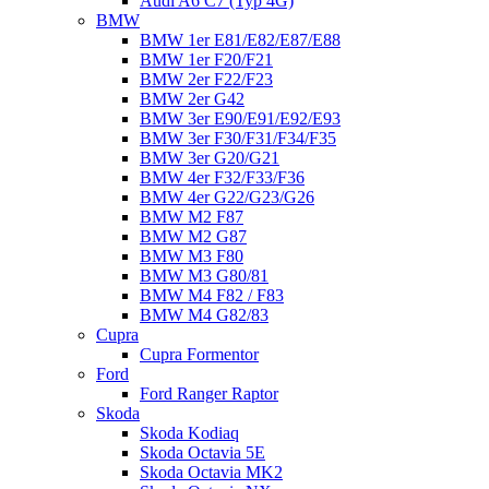
Audi A6 C7 (Typ 4G)
BMW
BMW 1er E81/E82/E87/E88
BMW 1er F20/F21
BMW 2er F22/F23
BMW 2er G42
BMW 3er E90/E91/E92/E93
BMW 3er F30/F31/F34/F35
BMW 3er G20/G21
BMW 4er F32/F33/F36
BMW 4er G22/G23/G26
BMW M2 F87
BMW M2 G87
BMW M3 F80
BMW M3 G80/81
BMW M4 F82 / F83
BMW M4 G82/83
Cupra
Cupra Formentor
Ford
Ford Ranger Raptor
Skoda
Skoda Kodiaq
Skoda Octavia 5E
Skoda Octavia MK2