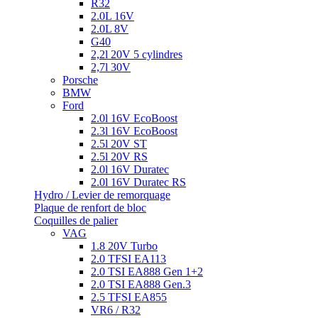
R32
2.0L 16V
2.0L 8V
G40
2,2l 20V 5 cylindres
2,7l 30V
Porsche
BMW
Ford
2.0l 16V EcoBoost
2.3l 16V EcoBoost
2.5l 20V ST
2.5l 20V RS
2.0l 16V Duratec
2.0l 16V Duratec RS
Hydro / Levier de remorquage
Plaque de renfort de bloc
Coquilles de palier
VAG
1.8 20V Turbo
2.0 TFSI EA113
2.0 TSI EA888 Gen 1+2
2.0 TSI EA888 Gen.3
2.5 TFSI EA855
VR6 / R32