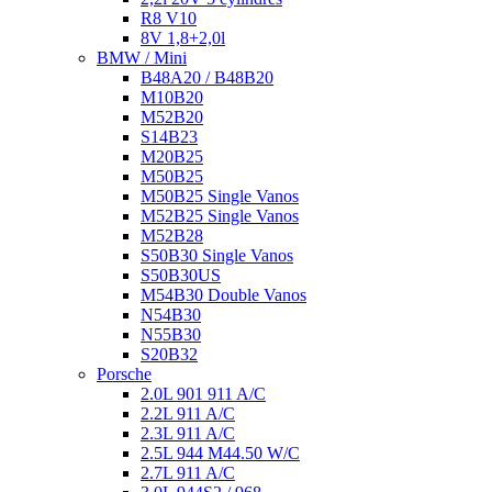
R8 V10
8V 1,8+2,0l
BMW / Mini
B48A20 / B48B20
M10B20
M52B20
S14B23
M20B25
M50B25
M50B25 Single Vanos
M52B25 Single Vanos
M52B28
S50B30 Single Vanos
S50B30US
M54B30 Double Vanos
N54B30
N55B30
S20B32
Porsche
2.0L 901 911 A/C
2.2L 911 A/C
2.3L 911 A/C
2.5L 944 M44.50 W/C
2.7L 911 A/C