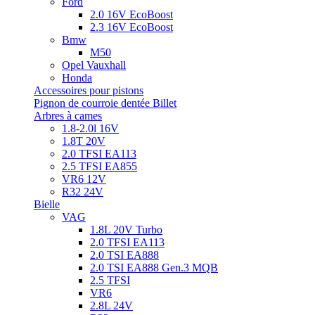
Ford
2.0 16V EcoBoost
2.3 16V EcoBoost
Bmw
M50
Opel Vauxhall
Honda
Accessoires pour pistons
Pignon de courroie dentée Billet
Arbres à cames
1.8-2.0l 16V
1.8T 20V
2.0 TFSI EA113
2.5 TFSI EA855
VR6 12V
R32 24V
Bielle
VAG
1.8L 20V Turbo
2.0 TFSI EA113
2.0 TSI EA888
2.0 TSI EA888 Gen.3 MQB
2.5 TFSI
VR6
2.8L 24V