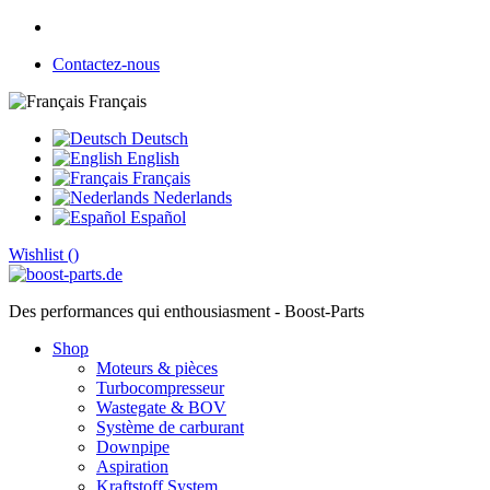
Contactez-nous
Français
Deutsch
English
Français
Nederlands
Español
Wishlist (
)
Des performances qui enthousiasment - Boost-Parts
Shop
Moteurs & pièces
Turbocompresseur
Wastegate & BOV
Système de carburant
Downpipe
Aspiration
Kraftstoff System