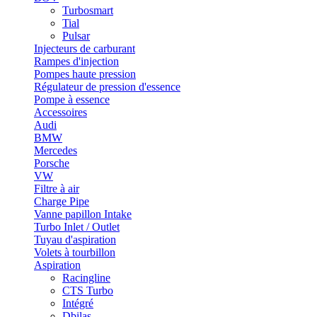
Turbosmart
Tial
Pulsar
Injecteurs de carburant
Rampes d'injection
Pompes haute pression
Régulateur de pression d'essence
Pompe à essence
Accessoires
Audi
BMW
Mercedes
Porsche
VW
Filtre à air
Charge Pipe
Vanne papillon Intake
Turbo Inlet / Outlet
Tuyau d'aspiration
Volets à tourbillon
Aspiration
Racingline
CTS Turbo
Intégré
Dbilas