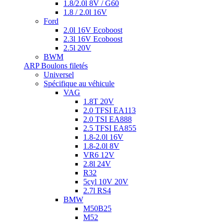
1.8/2.0l 8V / G60
1.8 / 2.0l 16V
Ford
2.0l 16V Ecoboost
2.3l 16V Ecoboost
2.5l 20V
BWM
ARP Boulons filetés
Universel
Spécifique au véhicule
VAG
1.8T 20V
2.0 TFSI EA113
2.0 TSI EA888
2.5 TFSI EA855
1.8-2.0l 16V
1.8-2.0l 8V
VR6 12V
2.8l 24V
R32
5cyl 10V 20V
2.7l RS4
BMW
M50B25
M52