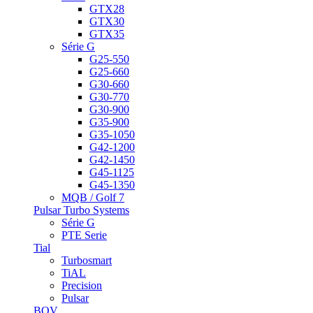
GTX28
GTX30
GTX35
Série G
G25-550
G25-660
G30-660
G30-770
G30-900
G35-900
G35-1050
G42-1200
G42-1450
G45-1125
G45-1350
MQB / Golf 7
Pulsar Turbo Systems
Série G
PTE Serie
Tial
Turbosmart
TiAL
Precision
Pulsar
BOV