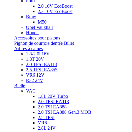
Ford
2.0 16V EcoBoost
2.3 16V EcoBoost
Bmw
M50
Opel Vauxhall
Honda
Accessoires pour pistons
Pignon de courroie dentée Billet
Arbres à cames
1.8-2.0l 16V
1.8T 20V
2.0 TFSI EA113
2.5 TFSI EA855
VR6 12V
R32 24V
Bielle
VAG
1.8L 20V Turbo
2.0 TFSI EA113
2.0 TSI EA888
2.0 TSI EA888 Gen.3 MQB
2.5 TFSI
VR6
2.8L 24V