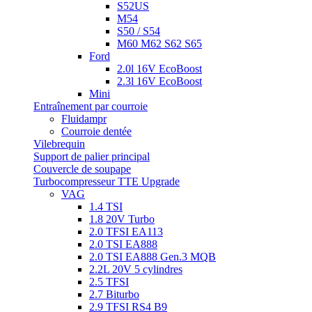
S52US
M54
S50 / S54
M60 M62 S62 S65
Ford
2.0l 16V EcoBoost
2.3l 16V EcoBoost
Mini
Entraînement par courroie
Fluidampr
Courroie dentée
Vilebrequin
Support de palier principal
Couvercle de soupape
Turbocompresseur TTE Upgrade
VAG
1.4 TSI
1.8 20V Turbo
2.0 TFSI EA113
2.0 TSI EA888
2.0 TSI EA888 Gen.3 MQB
2.2L 20V 5 cylindres
2.5 TFSI
2.7 Biturbo
2.9 TFSI RS4 B9