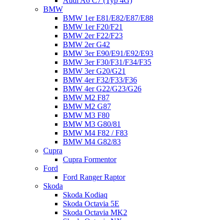
Audi A6 C7 (Typ 4G)
BMW
BMW 1er E81/E82/E87/E88
BMW 1er F20/F21
BMW 2er F22/F23
BMW 2er G42
BMW 3er E90/E91/E92/E93
BMW 3er F30/F31/F34/F35
BMW 3er G20/G21
BMW 4er F32/F33/F36
BMW 4er G22/G23/G26
BMW M2 F87
BMW M2 G87
BMW M3 F80
BMW M3 G80/81
BMW M4 F82 / F83
BMW M4 G82/83
Cupra
Cupra Formentor
Ford
Ford Ranger Raptor
Skoda
Skoda Kodiaq
Skoda Octavia 5E
Skoda Octavia MK2