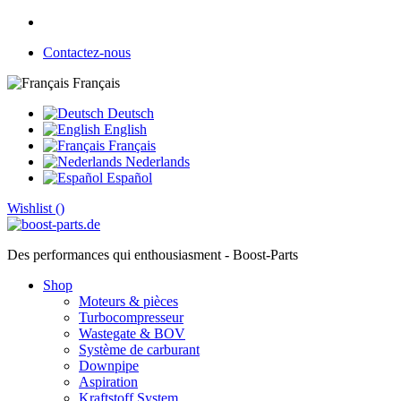
Contactez-nous
Français
Deutsch
English
Français
Nederlands
Español
Wishlist (
)
Des performances qui enthousiasment - Boost-Parts
Shop
Moteurs & pièces
Turbocompresseur
Wastegate & BOV
Système de carburant
Downpipe
Aspiration
Kraftstoff System