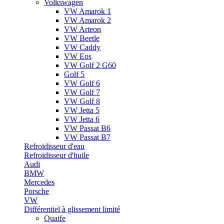
Volkswagen
VW Amarok 1
VW Amarok 2
VW Arteon
VW Beetle
VW Caddy
VW Eos
VW Golf 2 G60
Golf 5
VW Golf 6
VW Golf 7
VW Golf 8
VW Jetta 5
VW Jetta 6
VW Passat B6
VW Passat B7
Refroidisseur d'eau
Refroidisseur d'huile
Audi
BMW
Mercedes
Porsche
VW
Différentiel à glissement limité
Quaife