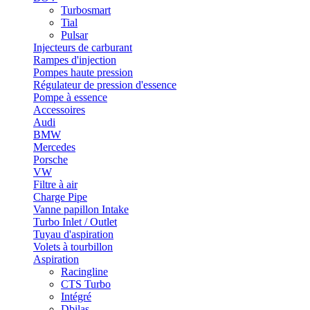
Turbosmart
Tial
Pulsar
Injecteurs de carburant
Rampes d'injection
Pompes haute pression
Régulateur de pression d'essence
Pompe à essence
Accessoires
Audi
BMW
Mercedes
Porsche
VW
Filtre à air
Charge Pipe
Vanne papillon Intake
Turbo Inlet / Outlet
Tuyau d'aspiration
Volets à tourbillon
Aspiration
Racingline
CTS Turbo
Intégré
Dbilas