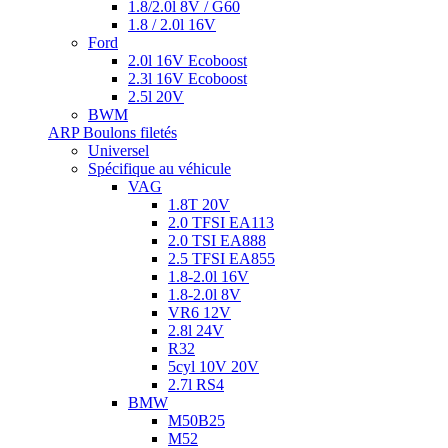
1.8/2.0l 8V / G60
1.8 / 2.0l 16V
Ford
2.0l 16V Ecoboost
2.3l 16V Ecoboost
2.5l 20V
BWM
ARP Boulons filetés
Universel
Spécifique au véhicule
VAG
1.8T 20V
2.0 TFSI EA113
2.0 TSI EA888
2.5 TFSI EA855
1.8-2.0l 16V
1.8-2.0l 8V
VR6 12V
2.8l 24V
R32
5cyl 10V 20V
2.7l RS4
BMW
M50B25
M52