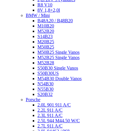
R8 V10
8V 1,8+2,0l
BMW / Mini
B48A20 / B48B20
M10B20
M52B20
S14B23
M20B25
M50B25
M50B25 Single Vanos
M52B25 Single Vanos
M52B28
S50B30 Single Vanos
S50B30US
M54B30 Double Vanos
N54B30
N55B30
S20B32
Porsche
2.0L 901 911 A/C
2.2L 911 A/C
2.3L 911 A/C
2.5L 944 M44.50 W/C
2.7L 911 A/C