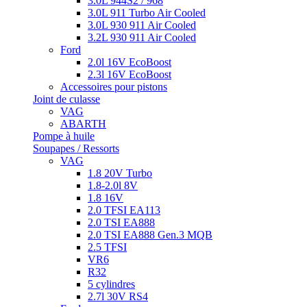
3.0L 944S2 / 968
3.0L 911 Turbo Air Cooled
3.0L 930 911 Air Cooled
3.2L 930 911 Air Cooled
Ford
2.0l 16V EcoBoost
2.3l 16V EcoBoost
Accessoires pour pistons
Joint de culasse
VAG
ABARTH
Pompe à huile
Soupapes / Ressorts
VAG
1.8 20V Turbo
1.8-2.0l 8V
1.8 16V
2.0 TFSI EA113
2.0 TSI EA888
2.0 TSI EA888 Gen.3 MQB
2.5 TFSI
VR6
R32
5 cylindres
2.7l 30V RS4