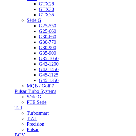
GTX28
GTX30
GTX35
Série G
G25-550
G25-660
G30-660
G30-770
G30-900
G35-900
G35-1050
G42-1200
G42-1450
G45-1125
G45-1350
MQB / Golf 7
Pulsar Turbo Systems
Série G
PTE Serie
Tial
Turbosmart
TiAL
Precision
Pulsar
BOV