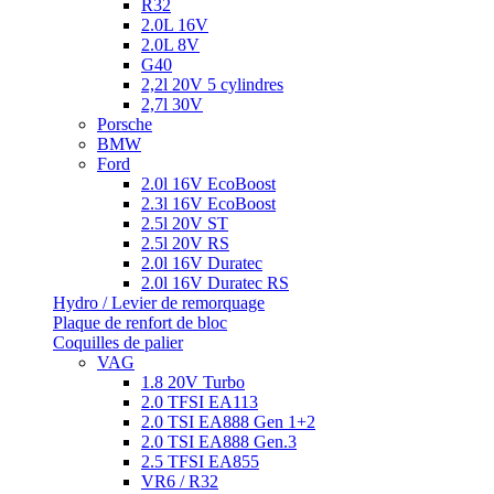
R32
2.0L 16V
2.0L 8V
G40
2,2l 20V 5 cylindres
2,7l 30V
Porsche
BMW
Ford
2.0l 16V EcoBoost
2.3l 16V EcoBoost
2.5l 20V ST
2.5l 20V RS
2.0l 16V Duratec
2.0l 16V Duratec RS
Hydro / Levier de remorquage
Plaque de renfort de bloc
Coquilles de palier
VAG
1.8 20V Turbo
2.0 TFSI EA113
2.0 TSI EA888 Gen 1+2
2.0 TSI EA888 Gen.3
2.5 TFSI EA855
VR6 / R32