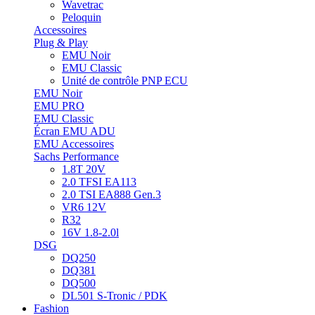
Wavetrac
Peloquin
Accessoires
Plug & Play
EMU Noir
EMU Classic
Unité de contrôle PNP ECU
EMU Noir
EMU PRO
EMU Classic
Écran EMU ADU
EMU Accessoires
Sachs Performance
1.8T 20V
2.0 TFSI EA113
2.0 TSI EA888 Gen.3
VR6 12V
R32
16V 1.8-2.0l
DSG
DQ250
DQ381
DQ500
DL501 S-Tronic / PDK
Fashion