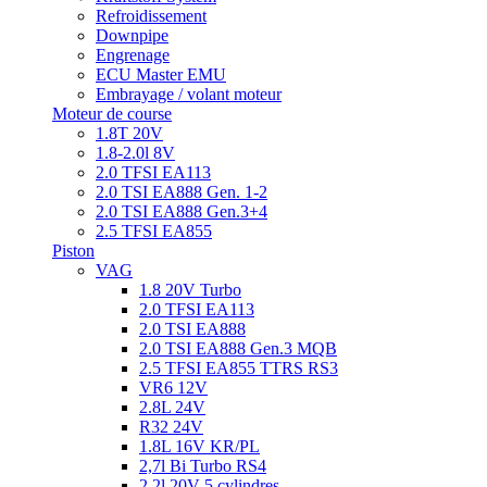
Refroidissement
Downpipe
Engrenage
ECU Master EMU
Embrayage / volant moteur
Moteur de course
1.8T 20V
1.8-2.0l 8V
2.0 TFSI EA113
2.0 TSI EA888 Gen. 1-2
2.0 TSI EA888 Gen.3+4
2.5 TFSI EA855
Piston
VAG
1.8 20V Turbo
2.0 TFSI EA113
2.0 TSI EA888
2.0 TSI EA888 Gen.3 MQB
2.5 TFSI EA855 TTRS RS3
VR6 12V
2.8L 24V
R32 24V
1.8L 16V KR/PL
2,7l Bi Turbo RS4
2,2l 20V 5 cylindres