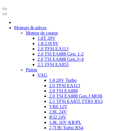
Moteurs & pièces
Moteur de course
1.8T 20V
1.8-2.0l 8V
2.0 TFSI EA113
2.0 TSI EA888 Gen. 1-2
2.0 TSI EA888 Gen.3+4
2.5 TFSI EA855
Piston
VAG
1.8 20V Turbo
2.0 TFSI EA113
2.0 TSI EA888
2.0 TSI EA888 Gen.3 MQB
2.5 TFSI EA855 TTRS RS3
VR6 12V
2.8L 24V
R32 24V
1.8L 16V KR/PL
2,7l Bi Turbo RS4