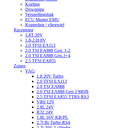
Koeling
Downpipe
Versnellingsbak
ECU Master EMU
Koppeling / vliegwiel
Racemotor
1.8T 20V
1.8-2.0l 8V
2.0 TFSI EA113
2.0 TSI EA888 Gen. 1-2
2.0 TSI EA888 Gen.3+4
2.5 TFSI EA855
Zuiger
VAG
1.8 20V Turbo
2.0 TFSI EA113
2.0 TSI EA888
2.0 TSI EA888 Gen.3 MQB
2.5 TFSI EA855 TTRS RS3
VR6 12V
2.8L 24V
R32 24V
1.8L 16V KR/PL
2.7l Bi Turbo RS4
2.2l 20V 5 cilinder