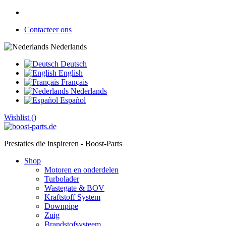
Contacteer ons
Nederlands
Deutsch
English
Français
Nederlands
Español
Wishlist (
)
Prestaties die inspireren - Boost-Parts
Shop
Motoren en onderdelen
Turbolader
Wastegate & BOV
Kraftstoff System
Downpipe
Zuig
Brandstofsysteem