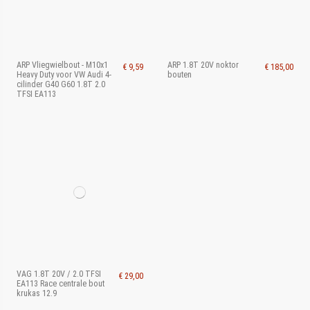
ARP Vliegwielbout - M10x1
ARP 1.8T 20V noktor
€ 9,59
€ 185,00
Heavy Duty voor VW Audi 4-
bouten
cilinder G40 G60 1.8T 2.0
TFSI EA113
VAG 1.8T 20V / 2.0 TFSI
€ 29,00
EA113 Race centrale bout
krukas 12.9