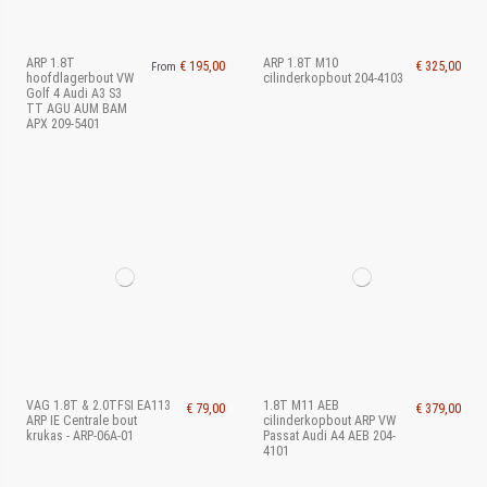
ARP 1.8T
ARP 1.8T M10
€ 195,00
€ 325,00
From
hoofdlagerbout VW
cilinderkopbout 204-4103
Golf 4 Audi A3 S3
TT AGU AUM BAM
APX 209-5401
VAG 1.8T & 2.0TFSI EA113
1.8T M11 AEB
€ 79,00
€ 379,00
ARP IE Centrale bout
cilinderkopbout ARP VW
krukas - ARP-06A-01
Passat Audi A4 AEB 204-
4101