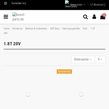
Contacteer ons
Nederlands
Wishlist (
)
0
Home
Winkel op
Motoren & Onderdelen
ARP Bout
Voertuigspecifiek
VAG
1.8T
20V
1.8T 20V
Relevantie
9
Aanbieding!