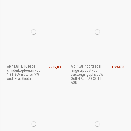
ARP 1.8T M10 Race
ARP 1.8T hoofdlager
€ 219,00
€ 239,00
cilinderkopbouten voor
lange tapbout voor
1.8T 20V motoren VW
verstevigingsplaat VW
Audi Seat Skoda
Golf 4 Audi A3 S3 TT
AGU...