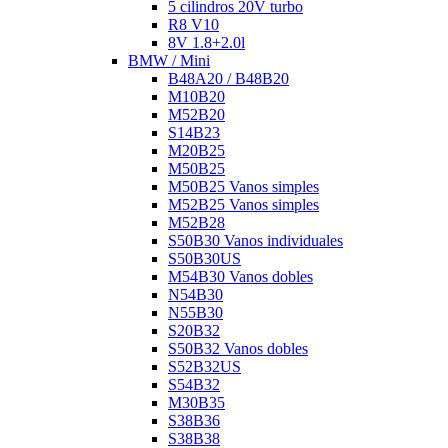
5 cilindros 20V turbo
R8 V10
8V 1.8+2.0l
BMW / Mini
B48A20 / B48B20
M10B20
M52B20
S14B23
M20B25
M50B25
M50B25 Vanos simples
M52B25 Vanos simples
M52B28
S50B30 Vanos individuales
S50B30US
M54B30 Vanos dobles
N54B30
N55B30
S20B32
S50B32 Vanos dobles
S52B32US
S54B32
M30B35
S38B36
S38B38