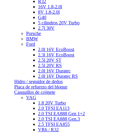
R32
16V 1.8-2.0l
8V 1.8-2.0l
G40
5 cilindros 20V Turbo
2.7l 30V
Porsche
BMW
Ford
2.0l 16V EcoBoost
2.3l 16V EcoBoost
2.5l 20V ST
2.5l 20V RS
2.0l 16V Duratec
2.0l 16V Duratec RS
Hidro / seguidor de dedos
Placa de refuerzo del bloque
Casquillos de cojinete
VAG
1.8 20V Turbo
2.0 TFSI EA113
2.0 TSI EA888 Gen 1+2
2.0 TSI EA888 Gen.3
2.5 TFSI EA855
VR6 / R32