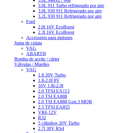
3.0L 944S2 / 968
3.0L 911 Turbo refrigerado por aire
3.0L 930 911 Refrigerado por aire
3.2L 930 911 Refrigerado por aire
Ford
2.0l 16V EcoBoost
2.3l 16V EcoBoost
Accesorios para pistones
Junta de culata
VAG
ABARTH
Bomba de aceite / cárter
Válvulas / Muelles
VAG
1.8 20V Turbo
1.8-2.0l 8V
16V 1.8l-2.0l
2.0 TFSI EA113
2.0 TSI EA888
2.0 TSI EA888 Gen.3 MQB
2.5 TFSI EA855
VR6 12V
R32
5 cilindros 20V Turbo
2.7l 30V RS4