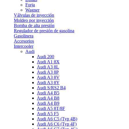
Forja
Wagner
Válvulas de inyección
Moldeo por inyección
Bomba de alta presión
Regulador de presión de gasolina
Gasolinera
Accesorios
Intercooler
Audi
Audi 200
Audi A1 8X
Audi A3 8L
Audi A3 8P
Audi A3 8V
Audi A3 8Y
Audi S/RS2 B4
Audi A4 B5
Audi A4 B8
Audi A4 B9
Audi A5 8T/8F
Audi A5 F5
Audi A6 C5 (Typ 4B)
Audi A6 C6 (Typ 4F)