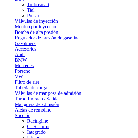
Turbosmart
Tial
Pulsar
Válvulas de inyección
Moldeo por inyección
Bomba de alta presión
Regulador de presión de gasolina
Gasolinera
Accesorios
Audi
BMW
Mercedes
Porsche
VW
Filtro de aire
Tubería de carga
Válvulas de mariposa de admisión
Turbo Entrada / Salida
Manguera de admisión
Aletas de remolino
Succión
Racingline
CTS Turbo
Integrado
Dbilas