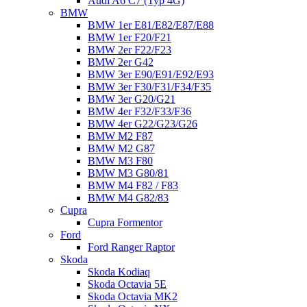
Audi A6 C7 (Typ 4G)
BMW
BMW 1er E81/E82/E87/E88
BMW 1er F20/F21
BMW 2er F22/F23
BMW 2er G42
BMW 3er E90/E91/E92/E93
BMW 3er F30/F31/F34/F35
BMW 3er G20/G21
BMW 4er F32/F33/F36
BMW 4er G22/G23/G26
BMW M2 F87
BMW M2 G87
BMW M3 F80
BMW M3 G80/81
BMW M4 F82 / F83
BMW M4 G82/83
Cupra
Cupra Formentor
Ford
Ford Ranger Raptor
Skoda
Skoda Kodiaq
Skoda Octavia 5E
Skoda Octavia MK2