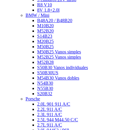
R8 V10
8V 1.8+2.0l
BMW / Mini
B48A20 / B48B20
M10B20
M52B20
S14B23
M20B25
M50B25
M50B25 Vanos simples
M52B25 Vanos simples
M52B28
S50B30 Vanos individuales
S50B30US
M54B30 Vanos dobles
N54B30
N55B30
S20B32
Porsche
2.0L 901 911 A/C
2.2L 911 A/C
2.3L 911 A/C
2.5L 944 M44.50 C/C
2.7L 911 A/C