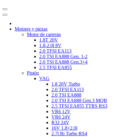
Motores y piezas
Motor de carreras
1.8T 20V
1.8-2.0l 8V
2.0 TFSI EA113
2.0 TSI EA888 Gen. 1-2
2.0 TSI EA888 Gen.3+4
2.5 TFSI EA855
Pistón
VAG
1.8 20V Turbo
2.0 TFSI EA113
2.0 TSI EA888
2.0 TSI EA888 Gen.3 MQB
2.5 TFSI EA855 TTRS RS3
VR6 12V
VR6 24V
R32 24V
16V 1.8+2.0l
2.7l Bi Turbo RS4