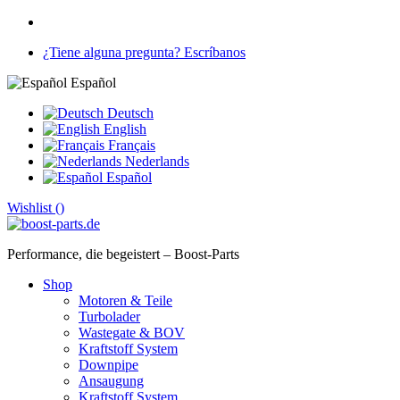
¿Tiene alguna pregunta? Escríbanos
Español
Deutsch
English
Français
Nederlands
Español
Wishlist (
)
Performance, die begeistert – Boost-Parts
Shop
Motoren & Teile
Turbolader
Wastegate & BOV
Kraftstoff System
Downpipe
Ansaugung
Kraftstoff System