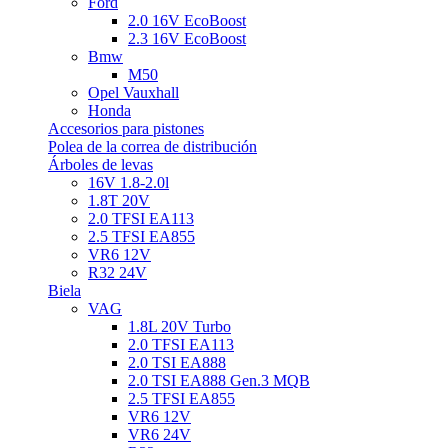
Ford
2.0 16V EcoBoost
2.3 16V EcoBoost
Bmw
M50
Opel Vauxhall
Honda
Accesorios para pistones
Polea de la correa de distribución
Árboles de levas
16V 1.8-2.0l
1.8T 20V
2.0 TFSI EA113
2.5 TFSI EA855
VR6 12V
R32 24V
Biela
VAG
1.8L 20V Turbo
2.0 TFSI EA113
2.0 TSI EA888
2.0 TSI EA888 Gen.3 MQB
2.5 TFSI EA855
VR6 12V
VR6 24V