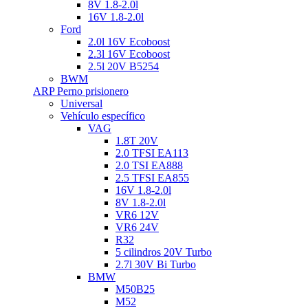
8V 1.8-2.0l
16V 1.8-2.0l
Ford
2.0l 16V Ecoboost
2.3l 16V Ecoboost
2.5l 20V B5254
BWM
ARP Perno prisionero
Universal
Vehículo específico
VAG
1.8T 20V
2.0 TFSI EA113
2.0 TSI EA888
2.5 TFSI EA855
16V 1.8-2.0l
8V 1.8-2.0l
VR6 12V
VR6 24V
R32
5 cilindros 20V Turbo
2.7l 30V Bi Turbo
BMW
M50B25
M52