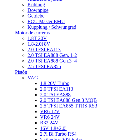
Kühlung
Downpipe
Getriebe
ECU Master EMU
Kupplung / Schwungrad
Motor de carreras
1.8T 20V
1.8-2.0l 8V
2.0 TFSI EA113
2.0 TSI EA888 Gen. 1-2
2.0 TSI EA888 Gen.3+4
2.5 TFSI EA855
Pistón
VAG
1.8 20V Turbo
2.0 TFSI EA113
2.0 TSI EA888
2.0 TSI EA888 Gen.3 MQB
2.5 TFSI EA855 TTRS RS3
VR6 12V
VR6 24V
R32 24V
16V 1.8+2.0l
2.7l Bi Turbo RS4
5 cilindros 20V turbo