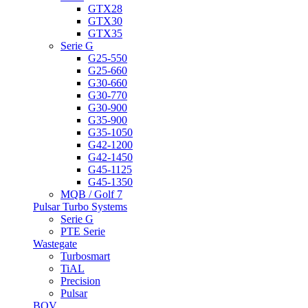
GTX28
GTX30
GTX35
Serie G
G25-550
G25-660
G30-660
G30-770
G30-900
G35-900
G35-1050
G42-1200
G42-1450
G45-1125
G45-1350
MQB / Golf 7
Pulsar Turbo Systems
Serie G
PTE Serie
Wastegate
Turbosmart
TiAL
Precision
Pulsar
BOV