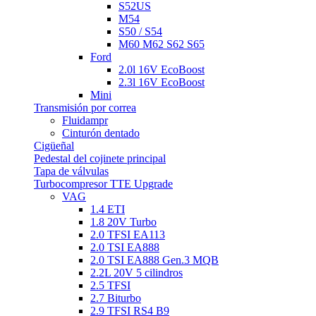
S52US
M54
S50 / S54
M60 M62 S62 S65
Ford
2.0l 16V EcoBoost
2.3l 16V EcoBoost
Mini
Transmisión por correa
Fluidampr
Cinturón dentado
Cigüeñal
Pedestal del cojinete principal
Tapa de válvulas
Turbocompresor TTE Upgrade
VAG
1.4 ETI
1.8 20V Turbo
2.0 TFSI EA113
2.0 TSI EA888
2.0 TSI EA888 Gen.3 MQB
2.2L 20V 5 cilindros
2.5 TFSI
2.7 Biturbo
2.9 TFSI RS4 B9