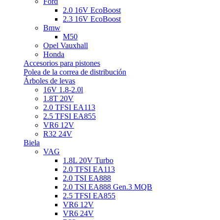
Ford
2.0 16V EcoBoost
2.3 16V EcoBoost
Bmw
M50
Opel Vauxhall
Honda
Accesorios para pistones
Polea de la correa de distribución
Árboles de levas
16V 1.8-2.0l
1.8T 20V
2.0 TFSI EA113
2.5 TFSI EA855
VR6 12V
R32 24V
Biela
VAG
1.8L 20V Turbo
2.0 TFSI EA113
2.0 TSI EA888
2.0 TSI EA888 Gen.3 MQB
2.5 TFSI EA855
VR6 12V
VR6 24V