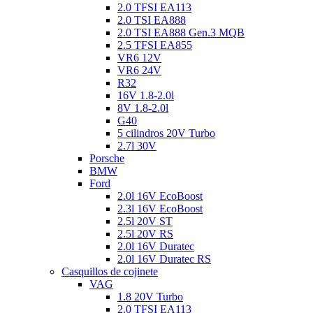
2.0 TFSI EA113
2.0 TSI EA888
2.0 TSI EA888 Gen.3 MQB
2.5 TFSI EA855
VR6 12V
VR6 24V
R32
16V 1.8-2.0l
8V 1.8-2.0l
G40
5 cilindros 20V Turbo
2.7l 30V
Porsche
BMW
Ford
2.0l 16V EcoBoost
2.3l 16V EcoBoost
2.5l 20V ST
2.5l 20V RS
2.0l 16V Duratec
2.0l 16V Duratec RS
Casquillos de cojinete
VAG
1.8 20V Turbo
2.0 TFSI EA113