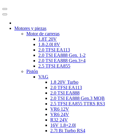
Motores y piezas
Motor de carreras
1.8T 20V
1.8-2.0l 8V
2.0 TFSI EA113
2.0 TSI EA888 Gen. 1-2
2.0 TSI EA888 Gen.3+4
2.5 TFSI EA855
Pistón
VAG
1.8 20V Turbo
2.0 TFSI EA113
2.0 TSI EA888
2.0 TSI EA888 Gen.3 MQB
2.5 TFSI EA855 TTRS RS3
VR6 12V
VR6 24V
R32 24V
16V 1.8+2.0l
2.7l Bi Turbo RS4