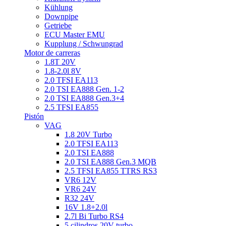
Kühlung
Downpipe
Getriebe
ECU Master EMU
Kupplung / Schwungrad
Motor de carreras
1.8T 20V
1.8-2.0l 8V
2.0 TFSI EA113
2.0 TSI EA888 Gen. 1-2
2.0 TSI EA888 Gen.3+4
2.5 TFSI EA855
Pistón
VAG
1.8 20V Turbo
2.0 TFSI EA113
2.0 TSI EA888
2.0 TSI EA888 Gen.3 MQB
2.5 TFSI EA855 TTRS RS3
VR6 12V
VR6 24V
R32 24V
16V 1.8+2.0l
2.7l Bi Turbo RS4
5 cilindros 20V turbo