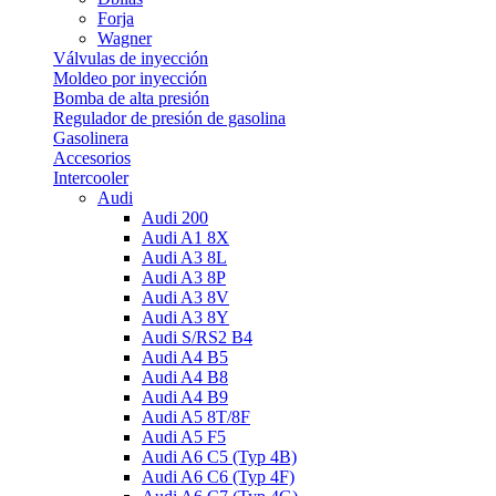
Forja
Wagner
Válvulas de inyección
Moldeo por inyección
Bomba de alta presión
Regulador de presión de gasolina
Gasolinera
Accesorios
Intercooler
Audi
Audi 200
Audi A1 8X
Audi A3 8L
Audi A3 8P
Audi A3 8V
Audi A3 8Y
Audi S/RS2 B4
Audi A4 B5
Audi A4 B8
Audi A4 B9
Audi A5 8T/8F
Audi A5 F5
Audi A6 C5 (Typ 4B)
Audi A6 C6 (Typ 4F)