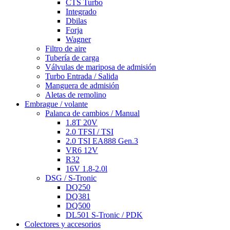
CTS Turbo
Integrado
Dbilas
Forja
Wagner
Filtro de aire
Tubería de carga
Válvulas de mariposa de admisión
Turbo Entrada / Salida
Manguera de admisión
Aletas de remolino
Embrague / volante
Palanca de cambios / Manual
1.8T 20V
2.0 TFSI / TSI
2.0 TSI EA888 Gen.3
VR6 12V
R32
16V 1.8-2.0l
DSG / S-Tronic
DQ250
DQ381
DQ500
DL501 S-Tronic / PDK
Colectores y accesorios