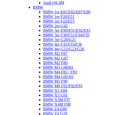
Audi Q8 4M
BMW
BMW 1er E81/E82/E87/E88
BMW 1er F20/F21
BMW 2er F22/F23
BMW 2er G42
BMW 3er E90/E91/E92/E93
BMW 3er F30/F31/F34/F35
BMW 3er G20/G21
BMW 4er F32/F33/F36
BMW 4er G22/G23/G26
BMW M2 F87
BMW M2 G87
BMW M3 F80
BMW M3 G80/81
BMW M4 F82 / F83
BMW M4 G82/83
BMW M5 F90
BMW M8 F91/F92/F93
BMW X1 E84
BMW X3 G01
BMW X3M F97
BMW X4M F98
BMW Z4 E89
BMW Z4 G29