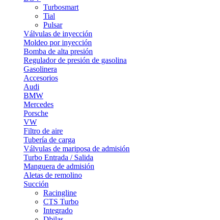
Turbosmart
Tial
Pulsar
Válvulas de inyección
Moldeo por inyección
Bomba de alta presión
Regulador de presión de gasolina
Gasolinera
Accesorios
Audi
BMW
Mercedes
Porsche
VW
Filtro de aire
Tubería de carga
Válvulas de mariposa de admisión
Turbo Entrada / Salida
Manguera de admisión
Aletas de remolino
Succión
Racingline
CTS Turbo
Integrado
Dbilas