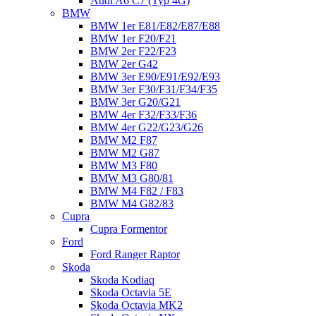
Audi A6 C7 (Typ 4G)
BMW
BMW 1er E81/E82/E87/E88
BMW 1er F20/F21
BMW 2er F22/F23
BMW 2er G42
BMW 3er E90/E91/E92/E93
BMW 3er F30/F31/F34/F35
BMW 3er G20/G21
BMW 4er F32/F33/F36
BMW 4er G22/G23/G26
BMW M2 F87
BMW M2 G87
BMW M3 F80
BMW M3 G80/81
BMW M4 F82 / F83
BMW M4 G82/83
Cupra
Cupra Formentor
Ford
Ford Ranger Raptor
Skoda
Skoda Kodiaq
Skoda Octavia 5E
Skoda Octavia MK2