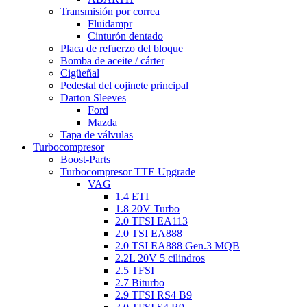
Transmisión por correa
Fluidampr
Cinturón dentado
Placa de refuerzo del bloque
Bomba de aceite / cárter
Cigüeñal
Pedestal del cojinete principal
Darton Sleeves
Ford
Mazda
Tapa de válvulas
Turbocompresor
Boost-Parts
Turbocompresor TTE Upgrade
VAG
1.4 ETI
1.8 20V Turbo
2.0 TFSI EA113
2.0 TSI EA888
2.0 TSI EA888 Gen.3 MQB
2.2L 20V 5 cilindros
2.5 TFSI
2.7 Biturbo
2.9 TFSI RS4 B9