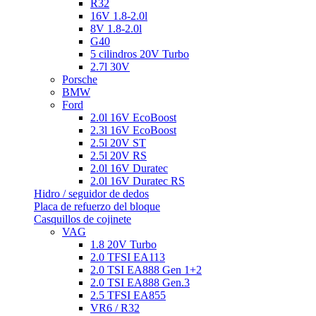
R32
16V 1.8-2.0l
8V 1.8-2.0l
G40
5 cilindros 20V Turbo
2.7l 30V
Porsche
BMW
Ford
2.0l 16V EcoBoost
2.3l 16V EcoBoost
2.5l 20V ST
2.5l 20V RS
2.0l 16V Duratec
2.0l 16V Duratec RS
Hidro / seguidor de dedos
Placa de refuerzo del bloque
Casquillos de cojinete
VAG
1.8 20V Turbo
2.0 TFSI EA113
2.0 TSI EA888 Gen 1+2
2.0 TSI EA888 Gen.3
2.5 TFSI EA855
VR6 / R32