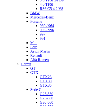
3.0 TFSI S4 B9
4.0 TFSI
RS6 C5 4.2 V8
BMW
Mercedes-Benz
Porsche
930 / 964
993 / 996
997
991
Mini
Ford
Aston Martin
Renault
Alfa Romeo
Garrett
GT
GTX
GTX28
GTX30
GTX35
Serie G
G25-550
G25-660
G30-660