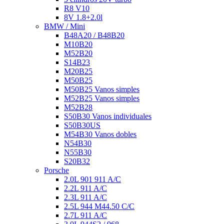
R8 V10
8V 1.8+2.0l
BMW / Mini
B48A20 / B48B20
M10B20
M52B20
S14B23
M20B25
M50B25
M50B25 Vanos simples
M52B25 Vanos simples
M52B28
S50B30 Vanos individuales
S50B30US
M54B30 Vanos dobles
N54B30
N55B30
S20B32
Porsche
2.0L 901 911 A/C
2.2L 911 A/C
2.3L 911 A/C
2.5L 944 M44.50 C/C
2.7L 911 A/C