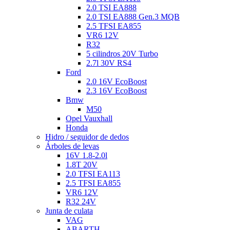
2.0 TSI EA888
2.0 TSI EA888 Gen.3 MQB
2.5 TFSI EA855
VR6 12V
R32
5 cilindros 20V Turbo
2.7l 30V RS4
Ford
2.0 16V EcoBoost
2.3 16V EcoBoost
Bmw
M50
Opel Vauxhall
Honda
Hidro / seguidor de dedos
Árboles de levas
16V 1.8-2.0l
1.8T 20V
2.0 TFSI EA113
2.5 TFSI EA855
VR6 12V
R32 24V
Junta de culata
VAG
ABARTH