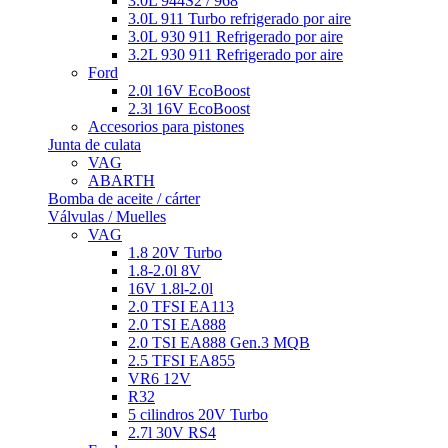
3.0L 944S2 / 968
3.0L 911 Turbo refrigerado por aire
3.0L 930 911 Refrigerado por aire
3.2L 930 911 Refrigerado por aire
Ford
2.0l 16V EcoBoost
2.3l 16V EcoBoost
Accesorios para pistones
Junta de culata
VAG
ABARTH
Bomba de aceite / cárter
Válvulas / Muelles
VAG
1.8 20V Turbo
1.8-2.0l 8V
16V 1.8l-2.0l
2.0 TFSI EA113
2.0 TSI EA888
2.0 TSI EA888 Gen.3 MQB
2.5 TFSI EA855
VR6 12V
R32
5 cilindros 20V Turbo
2.7l 30V RS4