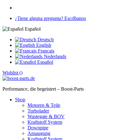
¿Tiene alguna pregunta? Escríbanos
Español
Deutsch
English
Français
Nederlands
Español
Wishlist (
)
Performance, die begeistert – Boost-Parts
Shop
Motoren & Teile
Turbolader
Wastegate & BOV
Kraftstoff System
Downpipe
Ansaugung
Kraftstoff System