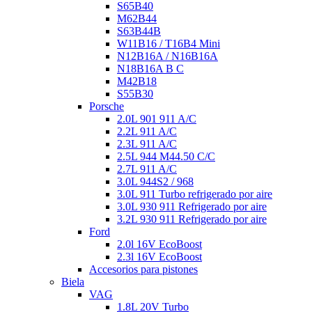
S65B40
M62B44
S63B44B
W11B16 / T16B4 Mini
N12B16A / N16B16A
N18B16A B C
M42B18
S55B30
Porsche
2.0L 901 911 A/C
2.2L 911 A/C
2.3L 911 A/C
2.5L 944 M44.50 C/C
2.7L 911 A/C
3.0L 944S2 / 968
3.0L 911 Turbo refrigerado por aire
3.0L 930 911 Refrigerado por aire
3.2L 930 911 Refrigerado por aire
Ford
2.0l 16V EcoBoost
2.3l 16V EcoBoost
Accesorios para pistones
Biela
VAG
1.8L 20V Turbo