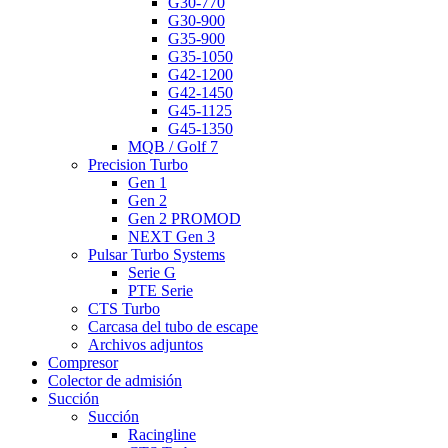
G30-770
G30-900
G35-900
G35-1050
G42-1200
G42-1450
G45-1125
G45-1350
MQB / Golf 7
Precision Turbo
Gen 1
Gen 2
Gen 2 PROMOD
NEXT Gen 3
Pulsar Turbo Systems
Serie G
PTE Serie
CTS Turbo
Carcasa del tubo de escape
Archivos adjuntos
Compresor
Colector de admisión
Succión
Succión
Racingline