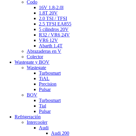
Codo
16V 1.8-2.0l
1.8T 20V
2.0 TSI / TFSI
2.5 TFSI EA855
5 cilindros 20V
R32 / VR6 24V
VR6 12V
Abarth 1.4T
Abrazaderas en V
Colector
Wastegate y BOV
Wastegate
Turbosmart
TiAL
Precision
Pulsar
BOV
Turbosmart
Tial
Pulsar
Refrigeración
Intercooler
Audi
Audi 200