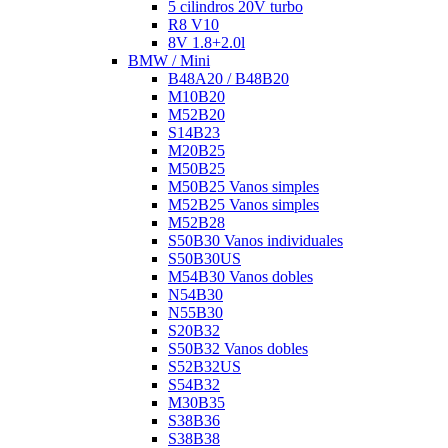
5 cilindros 20V turbo
R8 V10
8V 1.8+2.0l
BMW / Mini
B48A20 / B48B20
M10B20
M52B20
S14B23
M20B25
M50B25
M50B25 Vanos simples
M52B25 Vanos simples
M52B28
S50B30 Vanos individuales
S50B30US
M54B30 Vanos dobles
N54B30
N55B30
S20B32
S50B32 Vanos dobles
S52B32US
S54B32
M30B35
S38B36
S38B38