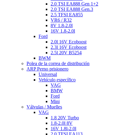
2.0 TSI EA888 Gen 1+2
2.0 TSI EA888 Gen.3
2.5 TFSI EA855
VR6 / R32
8V 1.8-2.0l
16V 1.8-2.0l
Ford
2.0l 16V Ecoboost
2.3l 16V Ecoboost
2.5l 20V B5254
BWM
Polea de la correa de distribución
ARP Perno prisionero
Universal
Vehículo específico
VAG
BMW
Ford
Mini
Válvulas / Muelles
VAG
1.8 20V Turbo
1.8-2.0l 8V
16V 1.8l-2.0l
2.0 TFSI EA113