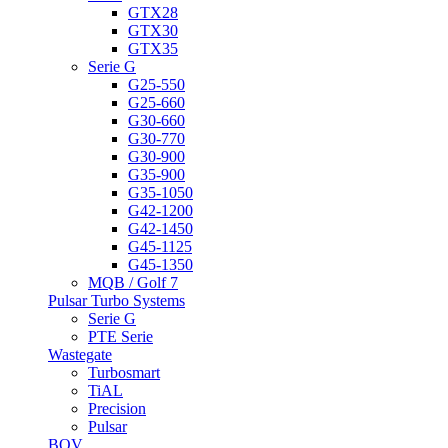
GTX28
GTX30
GTX35
Serie G
G25-550
G25-660
G30-660
G30-770
G30-900
G35-900
G35-1050
G42-1200
G42-1450
G45-1125
G45-1350
MQB / Golf 7
Pulsar Turbo Systems
Serie G
PTE Serie
Wastegate
Turbosmart
TiAL
Precision
Pulsar
BOV