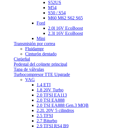
S52US
M54
S50 / S54
M60 M62 S62 S65
Ford
2.0l 16V EcoBoost
2.3l 16V EcoBoost
Mini
Transmisión por correa
Fluidampr
Cinturón dentado
Cigüeñal
Pedestal del cojinete principal
Tapa de válvulas
Turbocompresor TTE Upgrade
VAG
1.4 ETI
1.8 20V Turbo
2.0 TFSI EA113
2.0 TSI EA888
2.0 TSI EA888 Gen.3 MQB
2.2L 20V 5 cilindros
2.5 TFSI
2.7 Biturbo
2.9 TFSI RS4 B9