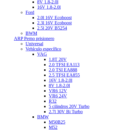
8V 1.8-2.0l
16V 1.8-2.0l
Ford
2.0l 16V Ecoboost
2.3l 16V Ecoboost
2.5l 20V B5254
BWM
ARP Perno prisionero
Universal
Vehículo específico
VAG
1.8T 20V
2.0 TFSI EA113
2.0 TSI EA888
2.5 TFSI EA855
16V 1.8-2.0l
8V 1.8-2.0l
VR6 12V
VR6 24V
R32
5 cilindros 20V Turbo
2.7l 30V Bi Turbo
BMW
M50B25
M52