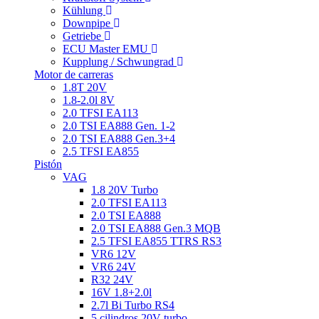
Kühlung
Downpipe
Getriebe
ECU Master EMU
Kupplung / Schwungrad
Motor de carreras
1.8T 20V
1.8-2.0l 8V
2.0 TFSI EA113
2.0 TSI EA888 Gen. 1-2
2.0 TSI EA888 Gen.3+4
2.5 TFSI EA855
Pistón
VAG
1.8 20V Turbo
2.0 TFSI EA113
2.0 TSI EA888
2.0 TSI EA888 Gen.3 MQB
2.5 TFSI EA855 TTRS RS3
VR6 12V
VR6 24V
R32 24V
16V 1.8+2.0l
2.7l Bi Turbo RS4
5 cilindros 20V turbo