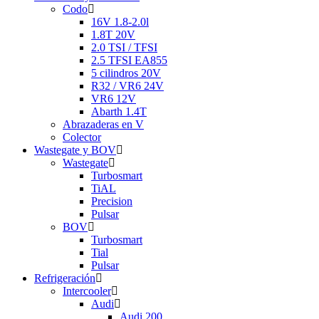
Codo
16V 1.8-2.0l
1.8T 20V
2.0 TSI / TFSI
2.5 TFSI EA855
5 cilindros 20V
R32 / VR6 24V
VR6 12V
Abarth 1.4T
Abrazaderas en V
Colector
Wastegate y BOV
Wastegate
Turbosmart
TiAL
Precision
Pulsar
BOV
Turbosmart
Tial
Pulsar
Refrigeración
Intercooler
Audi
Audi 200