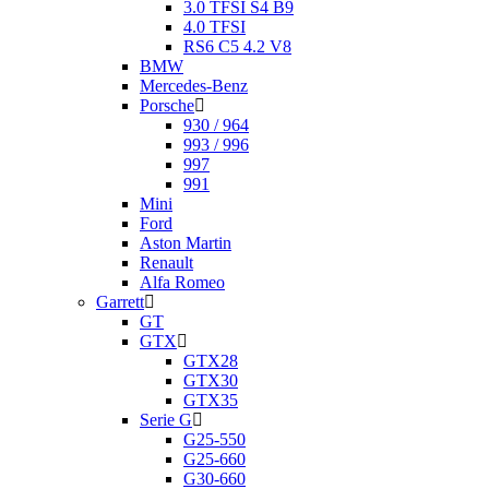
3.0 TFSI S4 B9
4.0 TFSI
RS6 C5 4.2 V8
BMW
Mercedes-Benz
Porsche
930 / 964
993 / 996
997
991
Mini
Ford
Aston Martin
Renault
Alfa Romeo
Garrett
GT
GTX
GTX28
GTX30
GTX35
Serie G
G25-550
G25-660
G30-660