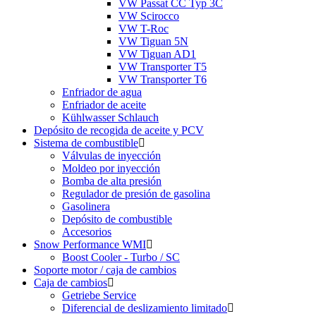
VW Passat CC Typ 3C
VW Scirocco
VW T-Roc
VW Tiguan 5N
VW Tiguan AD1
VW Transporter T5
VW Transporter T6
Enfriador de agua
Enfriador de aceite
Kühlwasser Schlauch
Depósito de recogida de aceite y PCV
Sistema de combustible
Válvulas de inyección
Moldeo por inyección
Bomba de alta presión
Regulador de presión de gasolina
Gasolinera
Depósito de combustible
Accesorios
Snow Performance WMI
Boost Cooler - Turbo / SC
Soporte motor / caja de cambios
Caja de cambios
Getriebe Service
Diferencial de deslizamiento limitado