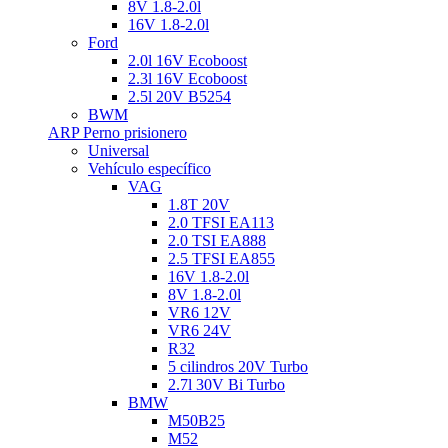
8V 1.8-2.0l
16V 1.8-2.0l
Ford
2.0l 16V Ecoboost
2.3l 16V Ecoboost
2.5l 20V B5254
BWM
ARP Perno prisionero
Universal
Vehículo específico
VAG
1.8T 20V
2.0 TFSI EA113
2.0 TSI EA888
2.5 TFSI EA855
16V 1.8-2.0l
8V 1.8-2.0l
VR6 12V
VR6 24V
R32
5 cilindros 20V Turbo
2.7l 30V Bi Turbo
BMW
M50B25
M52