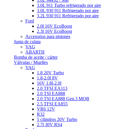
3.0L 944S2 / 968
3.0L 911 Turbo refrigerado por aire
3.0L 930 911 Refrigerado por aire
3.2L 930 911 Refrigerado por aire
Ford
2.0l 16V EcoBoost
2.3l 16V EcoBoost
Accesorios para pistones
Junta de culata
VAG
ABARTH
Bomba de aceite / cárter
Válvulas / Muelles
VAG
1.8 20V Turbo
1.8-2.0l 8V
16V 1.8l-2.0l
2.0 TFSI EA113
2.0 TSI EA888
2.0 TSI EA888 Gen.3 MQB
2.5 TFSI EA855
VR6 12V
R32
5 cilindros 20V Turbo
2.7l 30V RS4