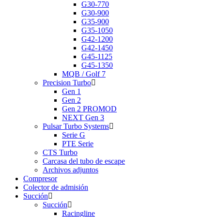
G30-770
G30-900
G35-900
G35-1050
G42-1200
G42-1450
G45-1125
G45-1350
MQB / Golf 7
Precision Turbo
Gen 1
Gen 2
Gen 2 PROMOD
NEXT Gen 3
Pulsar Turbo Systems
Serie G
PTE Serie
CTS Turbo
Carcasa del tubo de escape
Archivos adjuntos
Compresor
Colector de admisión
Succión
Succión
Racingline