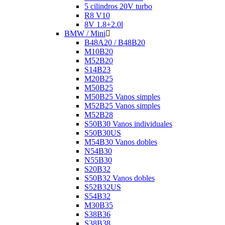
5 cilindros 20V turbo
R8 V10
8V 1.8+2.0l
BMW / Mini
B48A20 / B48B20
M10B20
M52B20
S14B23
M20B25
M50B25
M50B25 Vanos simples
M52B25 Vanos simples
M52B28
S50B30 Vanos individuales
S50B30US
M54B30 Vanos dobles
N54B30
N55B30
S20B32
S50B32 Vanos dobles
S52B32US
S54B32
M30B35
S38B36
S38B38