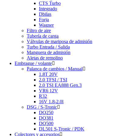
CTS Turbo
Integrado
Dbilas
Forja
Wagner
Filtro de aire
Tubería de carga
Válvulas de mariposa de admisión
Turbo Entrada / Salida
Manguera de admisión
Aletas de remolino
Embrague / volante
Palanca de cambios / Manual
1.8T 20V
2.0 TFSI / TSI
2.0 TSI EA888 Gen.3
VR6 12V
R32
16V 1.8-2.0l
DSG / S-Tronic
DQ250
DQ381
DQ500
DL501 S-Tronic / PDK
Colectores y accesorios