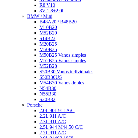
R8 V10
8V 1.8+2.0l
BMW / Mini
B48A20 / B48B20
M10B20
M52B20
S14B23
M20B25
M50B25
M50B25 Vanos simples
M52B25 Vanos simples
M52B28
S50B30 Vanos individuales
S50B30US
M54B30 Vanos dobles
N54B30
N55B30
S20B32
Porsche
2.0L 901 911 A/C
2.2L 911 A/C
2.3L 911 A/C
2.5L 944 M44.50 C/C
2.7L 911 A/C