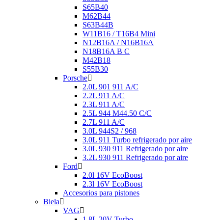
S65B40
M62B44
S63B44B
W11B16 / T16B4 Mini
N12B16A / N16B16A
N18B16A B C
M42B18
S55B30
Porsche
2.0L 901 911 A/C
2.2L 911 A/C
2.3L 911 A/C
2.5L 944 M44.50 C/C
2.7L 911 A/C
3.0L 944S2 / 968
3.0L 911 Turbo refrigerado por aire
3.0L 930 911 Refrigerado por aire
3.2L 930 911 Refrigerado por aire
Ford
2.0l 16V EcoBoost
2.3l 16V EcoBoost
Accesorios para pistones
Biela
VAG
1.8L 20V Turbo