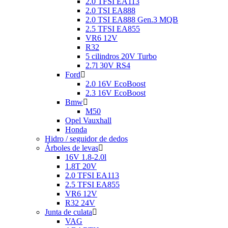
2.0 TFSI EA113
2.0 TSI EA888
2.0 TSI EA888 Gen.3 MQB
2.5 TFSI EA855
VR6 12V
R32
5 cilindros 20V Turbo
2.7l 30V RS4
Ford
2.0 16V EcoBoost
2.3 16V EcoBoost
Bmw
M50
Opel Vauxhall
Honda
Hidro / seguidor de dedos
Árboles de levas
16V 1.8-2.0l
1.8T 20V
2.0 TFSI EA113
2.5 TFSI EA855
VR6 12V
R32 24V
Junta de culata
VAG