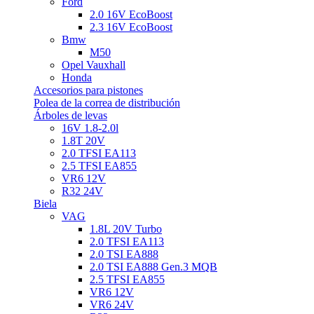
Ford
2.0 16V EcoBoost
2.3 16V EcoBoost
Bmw
M50
Opel Vauxhall
Honda
Accesorios para pistones
Polea de la correa de distribución
Árboles de levas
16V 1.8-2.0l
1.8T 20V
2.0 TFSI EA113
2.5 TFSI EA855
VR6 12V
R32 24V
Biela
VAG
1.8L 20V Turbo
2.0 TFSI EA113
2.0 TSI EA888
2.0 TSI EA888 Gen.3 MQB
2.5 TFSI EA855
VR6 12V
VR6 24V