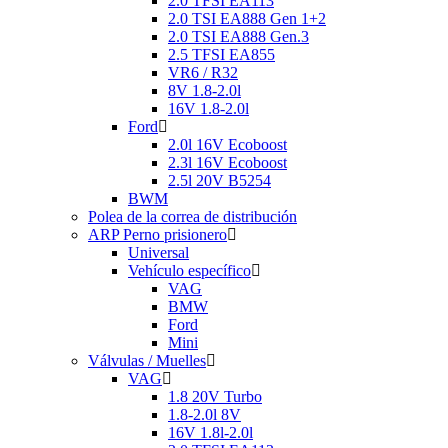
2.0 TFSI EA113
2.0 TSI EA888 Gen 1+2
2.0 TSI EA888 Gen.3
2.5 TFSI EA855
VR6 / R32
8V 1.8-2.0l
16V 1.8-2.0l
Ford
2.0l 16V Ecoboost
2.3l 16V Ecoboost
2.5l 20V B5254
BWM
Polea de la correa de distribución
ARP Perno prisionero
Universal
Vehículo específico
VAG
BMW
Ford
Mini
Válvulas / Muelles
VAG
1.8 20V Turbo
1.8-2.0l 8V
16V 1.8l-2.0l