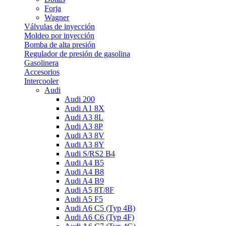
Forja
Wagner
Válvulas de inyección
Moldeo por inyección
Bomba de alta presión
Regulador de presión de gasolina
Gasolinera
Accesorios
Intercooler
Audi
Audi 200
Audi A1 8X
Audi A3 8L
Audi A3 8P
Audi A3 8V
Audi A3 8Y
Audi S/RS2 B4
Audi A4 B5
Audi A4 B8
Audi A4 B9
Audi A5 8T/8F
Audi A5 F5
Audi A6 C5 (Typ 4B)
Audi A6 C6 (Typ 4F)