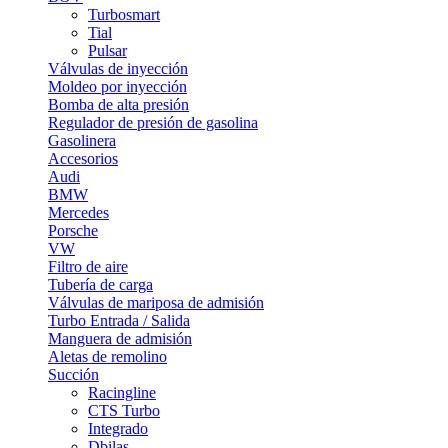
Turbosmart
Tial
Pulsar
Válvulas de inyección
Moldeo por inyección
Bomba de alta presión
Regulador de presión de gasolina
Gasolinera
Accesorios
Audi
BMW
Mercedes
Porsche
VW
Filtro de aire
Tubería de carga
Válvulas de mariposa de admisión
Turbo Entrada / Salida
Manguera de admisión
Aletas de remolino
Succión
Racingline
CTS Turbo
Integrado
Dbilas