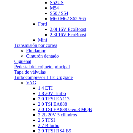
S52US
M54
S50 / S54
M60 M62 S62 S65
Ford
2.0l 16V EcoBoost
2.3l 16V EcoBoost
Mini
Transmisión por correa
Fluidampr
Cinturón dentado
Cigüeñal
Pedestal del cojinete principal
Tapa de válvulas
Turbocompresor TTE Upgrade
VAG
1.4 ETI
1.8 20V Turbo
2.0 TFSI EA113
2.0 TSI EA888
2.0 TSI EA888 Gen.3 MQB
2.2L 20V 5 cilindros
2.5 TFSI
2.7 Biturbo
2.9 TFSI RS4 B9