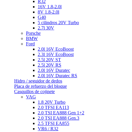
R32
16V 1.8-2.0l
8V 1.8-2.0l
G40
5 cilindros 20V Turbo
2.7l 30V
Porsche
BMW
Ford
2.0l 16V EcoBoost
2.3l 16V EcoBoost
2.5l 20V ST
2.5l 20V RS
2.0l 16V Duratec
2.0l 16V Duratec RS
Hidro / seguidor de dedos
Placa de refuerzo del bloque
Casquillos de cojinete
VAG
1.8 20V Turbo
2.0 TFSI EA113
2.0 TSI EA888 Gen 1+2
2.0 TSI EA888 Gen.3
2.5 TFSI EA855
VR6 / R32