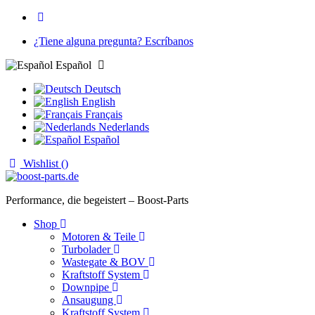
¿Tiene alguna pregunta? Escríbanos
Español
Deutsch
English
Français
Nederlands
Español
Wishlist (
)
Performance, die begeistert – Boost-Parts
Shop
Motoren & Teile
Turbolader
Wastegate & BOV
Kraftstoff System
Downpipe
Ansaugung
Kraftstoff System