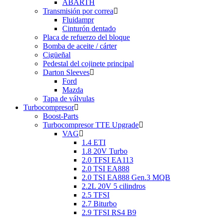
ABARTH
Transmisión por correa
Fluidampr
Cinturón dentado
Placa de refuerzo del bloque
Bomba de aceite / cárter
Cigüeñal
Pedestal del cojinete principal
Darton Sleeves
Ford
Mazda
Tapa de válvulas
Turbocompresor
Boost-Parts
Turbocompresor TTE Upgrade
VAG
1.4 ETI
1.8 20V Turbo
2.0 TFSI EA113
2.0 TSI EA888
2.0 TSI EA888 Gen.3 MQB
2.2L 20V 5 cilindros
2.5 TFSI
2.7 Biturbo
2.9 TFSI RS4 B9