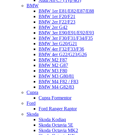
Audi A6 C7 (Typ 4G)
BMW
BMW 1er E81/E82/E87/E88
BMW 1er F20/F21
BMW 2er F22/F23
BMW 2er G42
BMW 3er E90/E91/E92/E93
BMW 3er F30/F31/F34/F35
BMW 3er G20/G21
BMW 4er F32/F33/F36
BMW 4er G22/G23/G26
BMW M2 F87
BMW M2 G87
BMW M3 F80
BMW M3 G80/81
BMW M4 F82 / F83
BMW M4 G82/83
Cupra
Cupra Formentor
Ford
Ford Ranger Raptor
Skoda
Skoda Kodiaq
Skoda Octavia 5E
Skoda Octavia MK2