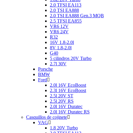
2.0 TFSI EA113
2.0 TSI EA888
2.0 TSI EA888 Gen.3 MQB
2.5 TFSI EA855
VR6 12V
VR6 24V
R32
16V 1.8-2.0l
8V 1.8-2.0l
G40
5 cilindros 20V Turbo
2.7l 30V
Porsche
BMW
Ford
2.0l 16V EcoBoost
2.3l 16V EcoBoost
2.5l 20V ST
2.5l 20V RS
2.0l 16V Duratec
2.0l 16V Duratec RS
Casquillos de cojinete
VAG
1.8 20V Turbo