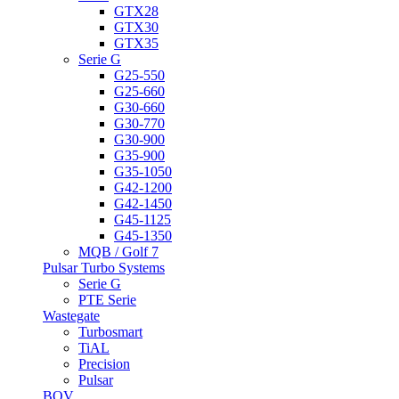
GTX28
GTX30
GTX35
Serie G
G25-550
G25-660
G30-660
G30-770
G30-900
G35-900
G35-1050
G42-1200
G42-1450
G45-1125
G45-1350
MQB / Golf 7
Pulsar Turbo Systems
Serie G
PTE Serie
Wastegate
Turbosmart
TiAL
Precision
Pulsar
BOV