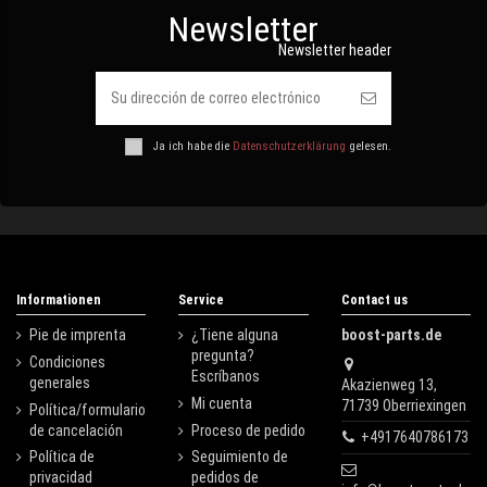
Newsletter
Newsletter header
Ja ich habe die
Datenschutzerklärung
gelesen.
Informationen
Service
Contact us
Pie de imprenta
¿Tiene alguna
boost-parts.de
pregunta?
Condiciones
Escríbanos
generales
Akazienweg 13,
Mi cuenta
71739 Oberriexingen
Política/formulario
de cancelación
Proceso de pedido
+4917640786173
Política de
Seguimiento de
privacidad
pedidos de