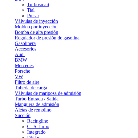
Turbosmart
Tial
Pulsar
Válvulas de inyección
Moldeo por inyección
Bomba de alta presión
Regulador de presión de gasolina
Gasolinera
Accesorios
Audi
BMW
Mercedes
Porsche
VW
Filtro de aire
Tubería de carga
Válvulas de mariposa de admisión
Turbo Entrada / Salida
Manguera de admisión
Aletas de remolino
Succión
Racingline
CTS Turbo
Integrado
Dbilas