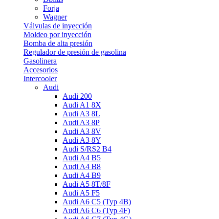
Forja
Wagner
Válvulas de inyección
Moldeo por inyección
Bomba de alta presión
Regulador de presión de gasolina
Gasolinera
Accesorios
Intercooler
Audi
Audi 200
Audi A1 8X
Audi A3 8L
Audi A3 8P
Audi A3 8V
Audi A3 8Y
Audi S/RS2 B4
Audi A4 B5
Audi A4 B8
Audi A4 B9
Audi A5 8T/8F
Audi A5 F5
Audi A6 C5 (Typ 4B)
Audi A6 C6 (Typ 4F)