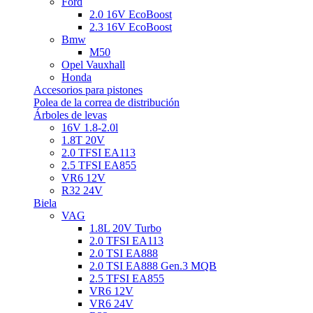
Ford
2.0 16V EcoBoost
2.3 16V EcoBoost
Bmw
M50
Opel Vauxhall
Honda
Accesorios para pistones
Polea de la correa de distribución
Árboles de levas
16V 1.8-2.0l
1.8T 20V
2.0 TFSI EA113
2.5 TFSI EA855
VR6 12V
R32 24V
Biela
VAG
1.8L 20V Turbo
2.0 TFSI EA113
2.0 TSI EA888
2.0 TSI EA888 Gen.3 MQB
2.5 TFSI EA855
VR6 12V
VR6 24V