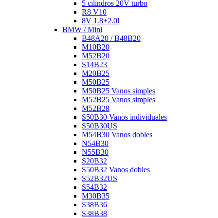
5 cilindros 20V turbo
R8 V10
8V 1.8+2.0l
BMW / Mini
B48A20 / B48B20
M10B20
M52B20
S14B23
M20B25
M50B25
M50B25 Vanos simples
M52B25 Vanos simples
M52B28
S50B30 Vanos individuales
S50B30US
M54B30 Vanos dobles
N54B30
N55B30
S20B32
S50B32 Vanos dobles
S52B32US
S54B32
M30B35
S38B36
S38B38