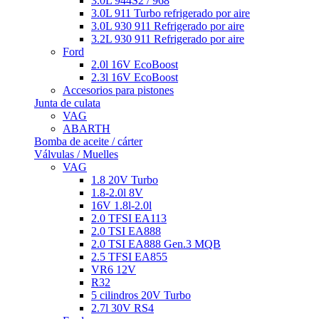
3.0L 944S2 / 968
3.0L 911 Turbo refrigerado por aire
3.0L 930 911 Refrigerado por aire
3.2L 930 911 Refrigerado por aire
Ford
2.0l 16V EcoBoost
2.3l 16V EcoBoost
Accesorios para pistones
Junta de culata
VAG
ABARTH
Bomba de aceite / cárter
Válvulas / Muelles
VAG
1.8 20V Turbo
1.8-2.0l 8V
16V 1.8l-2.0l
2.0 TFSI EA113
2.0 TSI EA888
2.0 TSI EA888 Gen.3 MQB
2.5 TFSI EA855
VR6 12V
R32
5 cilindros 20V Turbo
2.7l 30V RS4