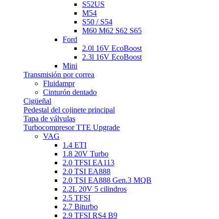
S52US
M54
S50 / S54
M60 M62 S62 S65
Ford
2.0l 16V EcoBoost
2.3l 16V EcoBoost
Mini
Transmisión por correa
Fluidampr
Cinturón dentado
Cigüeñal
Pedestal del cojinete principal
Tapa de válvulas
Turbocompresor TTE Upgrade
VAG
1.4 ETI
1.8 20V Turbo
2.0 TFSI EA113
2.0 TSI EA888
2.0 TSI EA888 Gen.3 MQB
2.2L 20V 5 cilindros
2.5 TFSI
2.7 Biturbo
2.9 TFSI RS4 B9