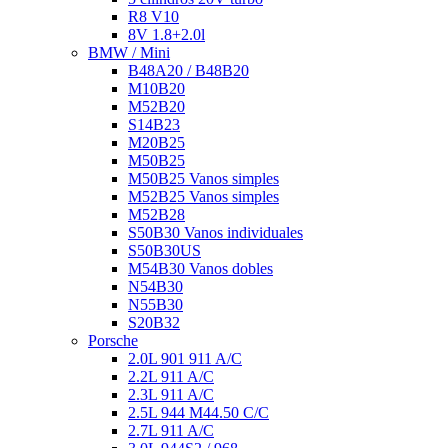
R8 V10
8V 1.8+2.0l
BMW / Mini
B48A20 / B48B20
M10B20
M52B20
S14B23
M20B25
M50B25
M50B25 Vanos simples
M52B25 Vanos simples
M52B28
S50B30 Vanos individuales
S50B30US
M54B30 Vanos dobles
N54B30
N55B30
S20B32
Porsche
2.0L 901 911 A/C
2.2L 911 A/C
2.3L 911 A/C
2.5L 944 M44.50 C/C
2.7L 911 A/C