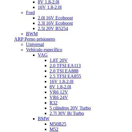
8V 1.8-2.0l
16V 1.8-2.0l
Ford
2.0l 16V Ecoboost
2.3l 16V Ecoboost
2.5l 20V B5254
BWM
ARP Perno prisionero
Universal
Vehículo específico
VAG
1.8T 20V
2.0 TFSI EA113
2.0 TSI EA888
2.5 TFSI EA855
16V 1.8-2.0l
8V 1.8-2.0l
VR6 12V
VR6 24V
R32
5 cilindros 20V Turbo
2.7l 30V Bi Turbo
BMW
M50B25
M52