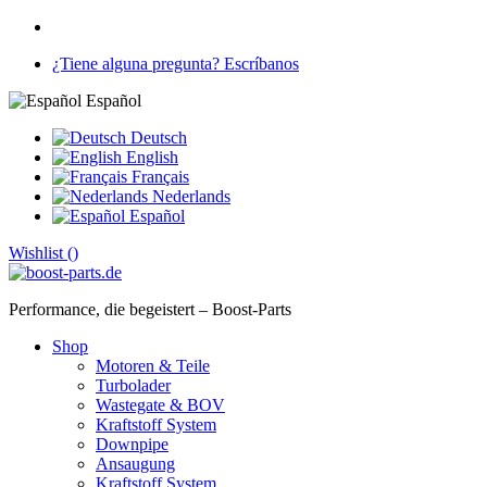
¿Tiene alguna pregunta? Escríbanos
Español
Deutsch
English
Français
Nederlands
Español
Wishlist (
)
Performance, die begeistert – Boost-Parts
Shop
Motoren & Teile
Turbolader
Wastegate & BOV
Kraftstoff System
Downpipe
Ansaugung
Kraftstoff System