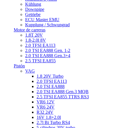
Kühlung
Downpipe
Getriebe
ECU Master EMU
Kupplung / Schwungrad
Motor de carreras
1.8T 20V
1.8-2.0l 8V
2.0 TFSI EA113
2.0 TSI EA888 Gen. 1-2
2.0 TSI EA888 Gen.3+4
2.5 TFSI EA855
Pistón
VAG
1.8 20V Turbo
2.0 TFSI EA113
2.0 TSI EA888
2.0 TSI EA888 Gen.3 MQB
2.5 TFSI EA855 TTRS RS3
VR6 12V
VR6 24V
R32 24V
16V 1.8+2.0l
2.7l Bi Turbo RS4
5 cilindros 20V turbo