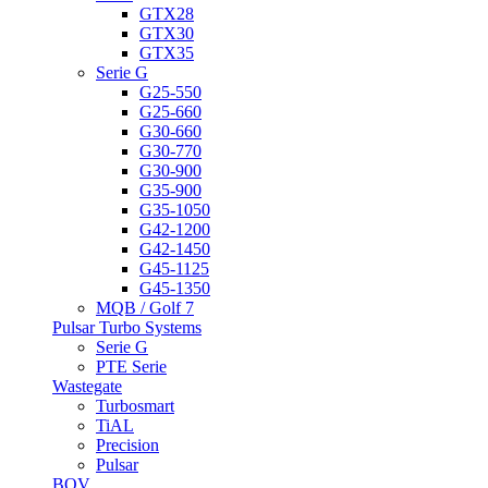
GTX28
GTX30
GTX35
Serie G
G25-550
G25-660
G30-660
G30-770
G30-900
G35-900
G35-1050
G42-1200
G42-1450
G45-1125
G45-1350
MQB / Golf 7
Pulsar Turbo Systems
Serie G
PTE Serie
Wastegate
Turbosmart
TiAL
Precision
Pulsar
BOV