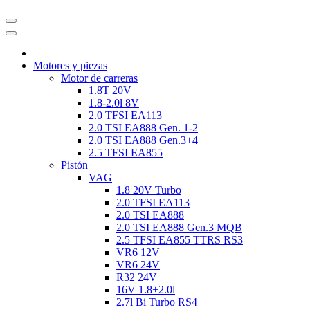
Motores y piezas
Motor de carreras
1.8T 20V
1.8-2.0l 8V
2.0 TFSI EA113
2.0 TSI EA888 Gen. 1-2
2.0 TSI EA888 Gen.3+4
2.5 TFSI EA855
Pistón
VAG
1.8 20V Turbo
2.0 TFSI EA113
2.0 TSI EA888
2.0 TSI EA888 Gen.3 MQB
2.5 TFSI EA855 TTRS RS3
VR6 12V
VR6 24V
R32 24V
16V 1.8+2.0l
2.7l Bi Turbo RS4