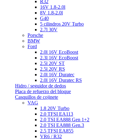
R32
16V 1.8-2.0l
8V 1.8-2.0l
G40
5 cilindros 20V Turbo
2.7l 30V
Porsche
BMW
Ford
2.0l 16V EcoBoost
2.3l 16V EcoBoost
2.5l 20V ST
2.5l 20V RS
2.0l 16V Duratec
2.0l 16V Duratec RS
Hidro / seguidor de dedos
Placa de refuerzo del bloque
Casquillos de cojinete
VAG
1.8 20V Turbo
2.0 TFSI EA113
2.0 TSI EA888 Gen 1+2
2.0 TSI EA888 Gen.3
2.5 TFSI EA855
VR6 / R32