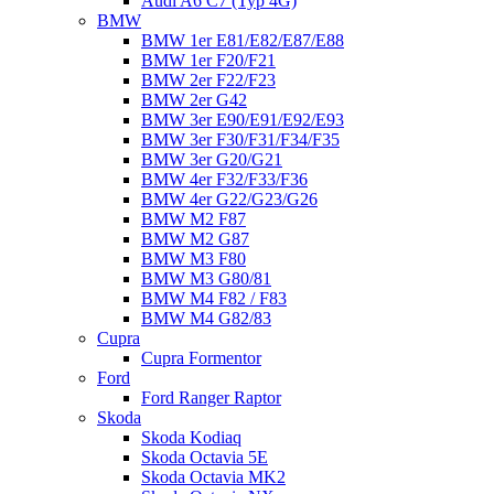
Audi A6 C7 (Typ 4G)
BMW
BMW 1er E81/E82/E87/E88
BMW 1er F20/F21
BMW 2er F22/F23
BMW 2er G42
BMW 3er E90/E91/E92/E93
BMW 3er F30/F31/F34/F35
BMW 3er G20/G21
BMW 4er F32/F33/F36
BMW 4er G22/G23/G26
BMW M2 F87
BMW M2 G87
BMW M3 F80
BMW M3 G80/81
BMW M4 F82 / F83
BMW M4 G82/83
Cupra
Cupra Formentor
Ford
Ford Ranger Raptor
Skoda
Skoda Kodiaq
Skoda Octavia 5E
Skoda Octavia MK2