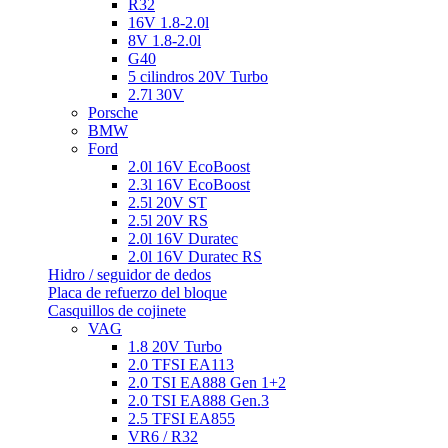
R32
16V 1.8-2.0l
8V 1.8-2.0l
G40
5 cilindros 20V Turbo
2.7l 30V
Porsche
BMW
Ford
2.0l 16V EcoBoost
2.3l 16V EcoBoost
2.5l 20V ST
2.5l 20V RS
2.0l 16V Duratec
2.0l 16V Duratec RS
Hidro / seguidor de dedos
Placa de refuerzo del bloque
Casquillos de cojinete
VAG
1.8 20V Turbo
2.0 TFSI EA113
2.0 TSI EA888 Gen 1+2
2.0 TSI EA888 Gen.3
2.5 TFSI EA855
VR6 / R32