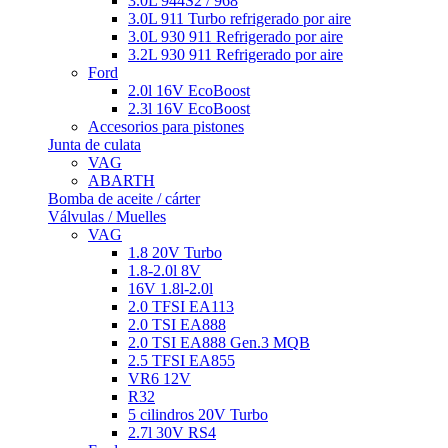
3.0L 944S2 / 968
3.0L 911 Turbo refrigerado por aire
3.0L 930 911 Refrigerado por aire
3.2L 930 911 Refrigerado por aire
Ford
2.0l 16V EcoBoost
2.3l 16V EcoBoost
Accesorios para pistones
Junta de culata
VAG
ABARTH
Bomba de aceite / cárter
Válvulas / Muelles
VAG
1.8 20V Turbo
1.8-2.0l 8V
16V 1.8l-2.0l
2.0 TFSI EA113
2.0 TSI EA888
2.0 TSI EA888 Gen.3 MQB
2.5 TFSI EA855
VR6 12V
R32
5 cilindros 20V Turbo
2.7l 30V RS4