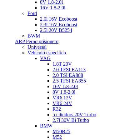
8V 1.8-2.0l
16V 1.8-2.0l
Ford
2.0l 16V Ecoboost
2.3l 16V Ecoboost
2.5l 20V B5254
BWM
ARP Perno prisionero
Universal
Vehículo específico
VAG
1.8T 20V
2.0 TFSI EA113
2.0 TSI EA888
2.5 TFSI EA855
16V 1.8-2.0l
8V 1.8-2.0l
VR6 12V
VR6 24V
R32
5 cilindros 20V Turbo
2.7l 30V Bi Turbo
BMW
M50B25
M52