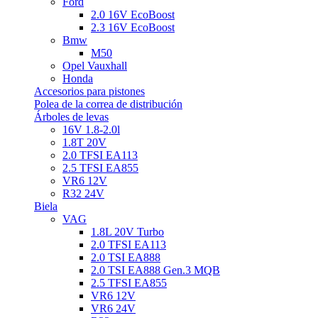
Ford
2.0 16V EcoBoost
2.3 16V EcoBoost
Bmw
M50
Opel Vauxhall
Honda
Accesorios para pistones
Polea de la correa de distribución
Árboles de levas
16V 1.8-2.0l
1.8T 20V
2.0 TFSI EA113
2.5 TFSI EA855
VR6 12V
R32 24V
Biela
VAG
1.8L 20V Turbo
2.0 TFSI EA113
2.0 TSI EA888
2.0 TSI EA888 Gen.3 MQB
2.5 TFSI EA855
VR6 12V
VR6 24V