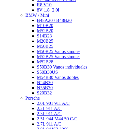
R8 V10
8V 1.8+2.0l
BMW / Mini
B48A20 / B48B20
M10B20
M52B20
S14B23
M20B25
M50B25
M50B25 Vanos simples
M52B25 Vanos simples
M52B28
S50B30 Vanos individuales
S50B30US
M54B30 Vanos dobles
N54B30
N55B30
S20B32
Porsche
2.0L 901 911 A/C
2.2L 911 A/C
2.3L 911 A/C
2.5L 944 M44.50 C/C
2.7L 911 A/C