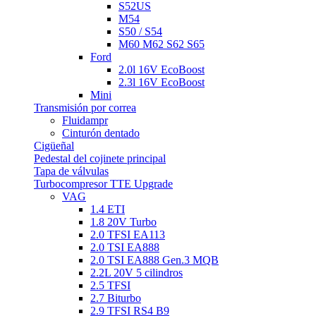
S52US
M54
S50 / S54
M60 M62 S62 S65
Ford
2.0l 16V EcoBoost
2.3l 16V EcoBoost
Mini
Transmisión por correa
Fluidampr
Cinturón dentado
Cigüeñal
Pedestal del cojinete principal
Tapa de válvulas
Turbocompresor TTE Upgrade
VAG
1.4 ETI
1.8 20V Turbo
2.0 TFSI EA113
2.0 TSI EA888
2.0 TSI EA888 Gen.3 MQB
2.2L 20V 5 cilindros
2.5 TFSI
2.7 Biturbo
2.9 TFSI RS4 B9