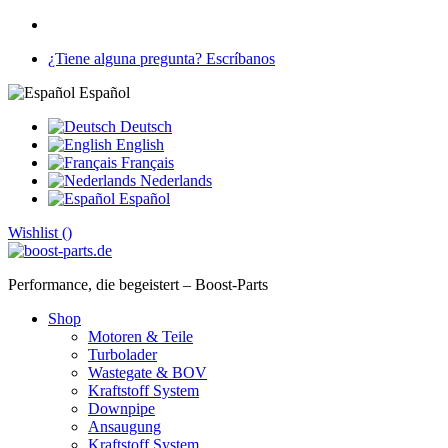
¿Tiene alguna pregunta? Escríbanos
Español
Deutsch
English
Français
Nederlands
Español
Wishlist (
)
Performance, die begeistert – Boost-Parts
Shop
Motoren & Teile
Turbolader
Wastegate & BOV
Kraftstoff System
Downpipe
Ansaugung
Kraftstoff System