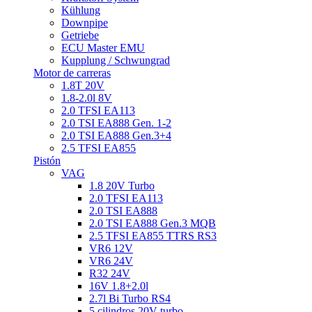
Kühlung
Downpipe
Getriebe
ECU Master EMU
Kupplung / Schwungrad
Motor de carreras
1.8T 20V
1.8-2.0l 8V
2.0 TFSI EA113
2.0 TSI EA888 Gen. 1-2
2.0 TSI EA888 Gen.3+4
2.5 TFSI EA855
Pistón
VAG
1.8 20V Turbo
2.0 TFSI EA113
2.0 TSI EA888
2.0 TSI EA888 Gen.3 MQB
2.5 TFSI EA855 TTRS RS3
VR6 12V
VR6 24V
R32 24V
16V 1.8+2.0l
2.7l Bi Turbo RS4
5 cilindros 20V turbo