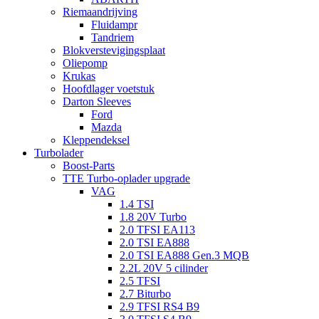
Riemaandrijving
Fluidampr
Tandriem
Blokverstevigingsplaat
Oliepomp
Krukas
Hoofdlager voetstuk
Darton Sleeves
Ford
Mazda
Kleppendeksel
Turbolader
Boost-Parts
TTE Turbo-oplader upgrade
VAG
1.4 TSI
1.8 20V Turbo
2.0 TFSI EA113
2.0 TSI EA888
2.0 TSI EA888 Gen.3 MQB
2.2L 20V 5 cilinder
2.5 TFSI
2.7 Biturbo
2.9 TFSI RS4 B9