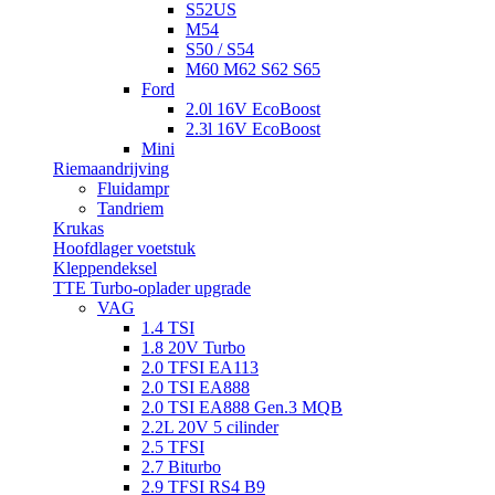
S52US
M54
S50 / S54
M60 M62 S62 S65
Ford
2.0l 16V EcoBoost
2.3l 16V EcoBoost
Mini
Riemaandrijving
Fluidampr
Tandriem
Krukas
Hoofdlager voetstuk
Kleppendeksel
TTE Turbo-oplader upgrade
VAG
1.4 TSI
1.8 20V Turbo
2.0 TFSI EA113
2.0 TSI EA888
2.0 TSI EA888 Gen.3 MQB
2.2L 20V 5 cilinder
2.5 TFSI
2.7 Biturbo
2.9 TFSI RS4 B9