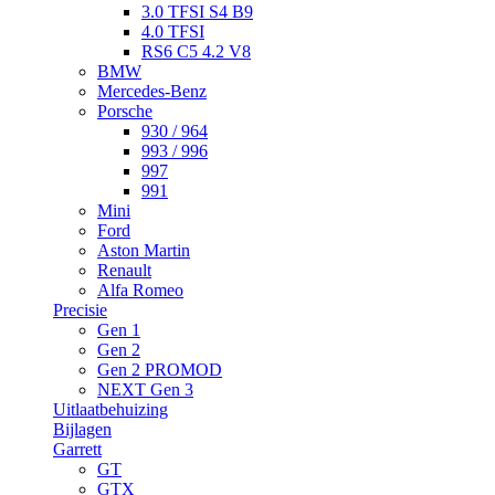
3.0 TFSI S4 B9
4.0 TFSI
RS6 C5 4.2 V8
BMW
Mercedes-Benz
Porsche
930 / 964
993 / 996
997
991
Mini
Ford
Aston Martin
Renault
Alfa Romeo
Precisie
Gen 1
Gen 2
Gen 2 PROMOD
NEXT Gen 3
Uitlaatbehuizing
Bijlagen
Garrett
GT
GTX