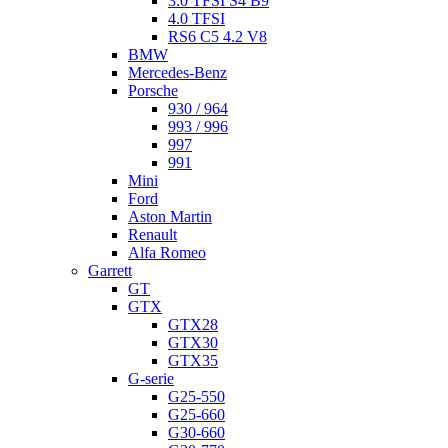
3.0 TFSI S4 B9
4.0 TFSI
RS6 C5 4.2 V8
BMW
Mercedes-Benz
Porsche
930 / 964
993 / 996
997
991
Mini
Ford
Aston Martin
Renault
Alfa Romeo
Garrett
GT
GTX
GTX28
GTX30
GTX35
G-serie
G25-550
G25-660
G30-660