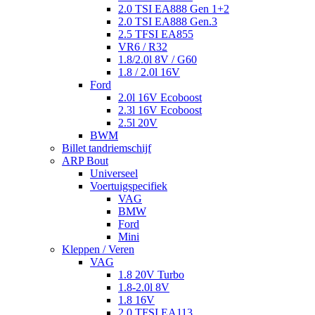
2.0 TSI EA888 Gen 1+2
2.0 TSI EA888 Gen.3
2.5 TFSI EA855
VR6 / R32
1.8/2.0l 8V / G60
1.8 / 2.0l 16V
Ford
2.0l 16V Ecoboost
2.3l 16V Ecoboost
2.5l 20V
BWM
Billet tandriemschijf
ARP Bout
Universeel
Voertuigspecifiek
VAG
BMW
Ford
Mini
Kleppen / Veren
VAG
1.8 20V Turbo
1.8-2.0l 8V
1.8 16V
2.0 TFSI EA113