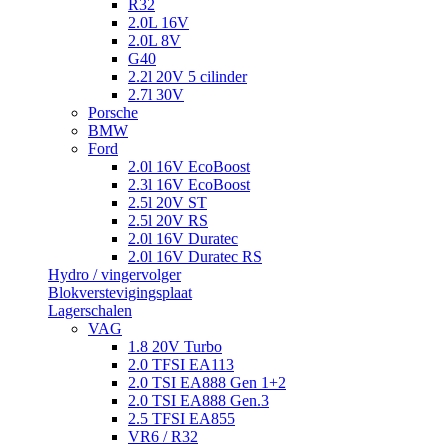
R32
2.0L 16V
2.0L 8V
G40
2.2l 20V 5 cilinder
2.7l 30V
Porsche
BMW
Ford
2.0l 16V EcoBoost
2.3l 16V EcoBoost
2.5l 20V ST
2.5l 20V RS
2.0l 16V Duratec
2.0l 16V Duratec RS
Hydro / vingervolger
Blokverstevigingsplaat
Lagerschalen
VAG
1.8 20V Turbo
2.0 TFSI EA113
2.0 TSI EA888 Gen 1+2
2.0 TSI EA888 Gen.3
2.5 TFSI EA855
VR6 / R32