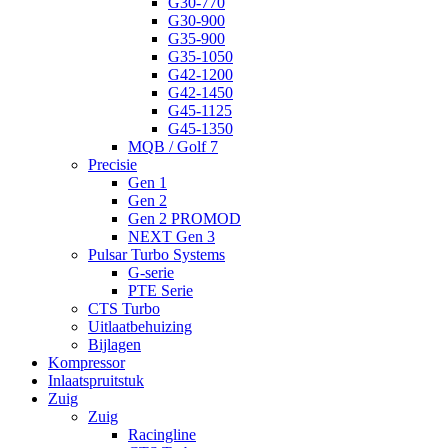
G30-770
G30-900
G35-900
G35-1050
G42-1200
G42-1450
G45-1125
G45-1350
MQB / Golf 7
Precisie
Gen 1
Gen 2
Gen 2 PROMOD
NEXT Gen 3
Pulsar Turbo Systems
G-serie
PTE Serie
CTS Turbo
Uitlaatbehuizing
Bijlagen
Kompressor
Inlaatspruitstuk
Zuig
Zuig
Racingline