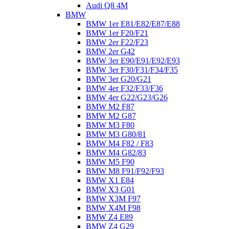
Audi Q8 4M
BMW
BMW 1er E81/E82/E87/E88
BMW 1er F20/F21
BMW 2er F22/F23
BMW 2er G42
BMW 3er E90/E91/E92/E93
BMW 3er F30/F31/F34/F35
BMW 3er G20/G21
BMW 4er F32/F33/F36
BMW 4er G22/G23/G26
BMW M2 F87
BMW M2 G87
BMW M3 F80
BMW M3 G80/81
BMW M4 F82 / F83
BMW M4 G82/83
BMW M5 F90
BMW M8 F91/F92/F93
BMW X1 E84
BMW X3 G01
BMW X3M F97
BMW X4M F98
BMW Z4 E89
BMW Z4 G29