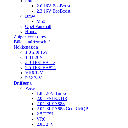
Ford
2.0 16V EcoBoost
2.3 16V EcoBoost
Bmw
M50
Opel Vauxhall
Honda
Zuigeraccessoires
Billet tandriemschijf
Nokkenassen
1.8-2.0l 16V
1.8T 20V
2.0 TFSI EA113
2.5 TFSI EA855
VR6 12V
R32 24V
Drijfstang
VAG
1.8L 20V Turbo
2.0 TFSI EA113
2.0 TSI EA888
2.0 TSI EA888 Gen.3 MQB
2.5 TFSI
VR6
2.8L 24V