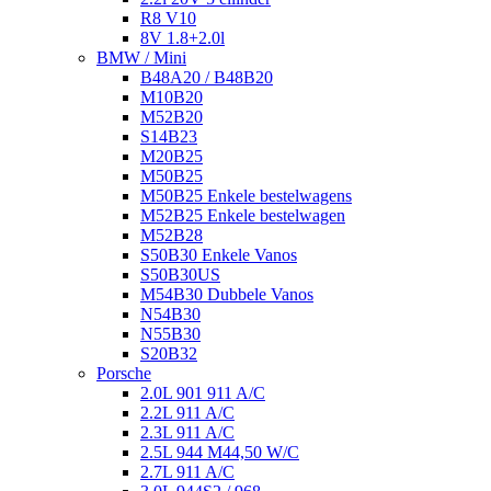
R8 V10
8V 1.8+2.0l
BMW / Mini
B48A20 / B48B20
M10B20
M52B20
S14B23
M20B25
M50B25
M50B25 Enkele bestelwagens
M52B25 Enkele bestelwagen
M52B28
S50B30 Enkele Vanos
S50B30US
M54B30 Dubbele Vanos
N54B30
N55B30
S20B32
Porsche
2.0L 901 911 A/C
2.2L 911 A/C
2.3L 911 A/C
2.5L 944 M44,50 W/C
2.7L 911 A/C