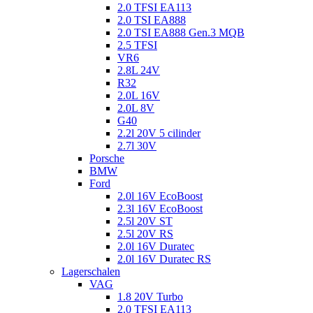
2.0 TFSI EA113
2.0 TSI EA888
2.0 TSI EA888 Gen.3 MQB
2.5 TFSI
VR6
2.8L 24V
R32
2.0L 16V
2.0L 8V
G40
2.2l 20V 5 cilinder
2.7l 30V
Porsche
BMW
Ford
2.0l 16V EcoBoost
2.3l 16V EcoBoost
2.5l 20V ST
2.5l 20V RS
2.0l 16V Duratec
2.0l 16V Duratec RS
Lagerschalen
VAG
1.8 20V Turbo
2.0 TFSI EA113