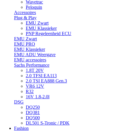
Wavetrac
Peloquin
Accessoires
Plug & Play
EMU Zwart
EMU Klassieker
PNP Regeleenheid ECU
EMU Zwart
EMU PRO
EMU Klassieker
EMU ADU Weergave
EMU accessoires
Sachs Performance
1.8T 20V
2.0 TFSI EA113
2.0 TSI EA888 Gen.3
VR6 12V
R32
16V 1.8-2.0l
DSG
DQ250
DQ381
DQ500
DL501 S-Tronic / PDK
Fashion