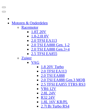
Motoren & Onderdelen
Racemotor
1.8T 20V
1.8-2.0l 8V
2.0 TFSI EA113
2.0 TSI EA888 Gen. 1-2
2.0 TSI EA888 Gen.3+4
2.5 TFSI EA855
Zuiger
VAG
1.8 20V Turbo
2.0 TFSI EA113
2.0 TSI EA888
2.0 TSI EA888 Gen.3 MQB
2.5 TFSI EA855 TTRS RS3
VR6 12V
2.8L 24V
R32 24V
1.8L 16V KR/PL
2.7l Bi Turbo RS4