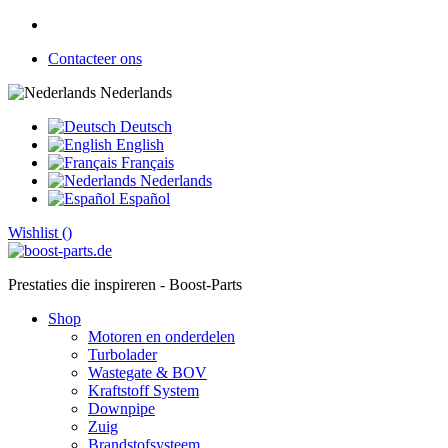
Contacteer ons
Nederlands
Deutsch
English
Français
Nederlands
Español
Wishlist (
)
Prestaties die inspireren - Boost-Parts
Shop
Motoren en onderdelen
Turbolader
Wastegate & BOV
Kraftstoff System
Downpipe
Zuig
Brandstofsysteem