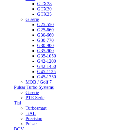
GTX28
GTX30
GTX35
G-serie
G25-550
G25-660
G30-660
G30-770
G30-900
G35-900
G35-1050
G42-1200
G42-1450
G45-1125
G45-1350
MQB / Golf 7
Pulsar Turbo Systems
G-serie
PTE Serie
Tial
Turbosmart
TiAL
Precision
Pulsar
BOV