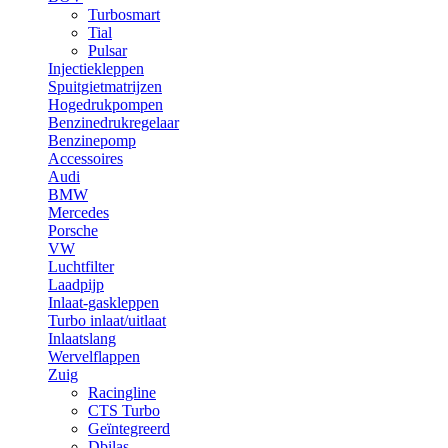
Turbosmart
Tial
Pulsar
Injectiekleppen
Spuitgietmatrijzen
Hogedrukpompen
Benzinedrukregelaar
Benzinepomp
Accessoires
Audi
BMW
Mercedes
Porsche
VW
Luchtfilter
Laadpijp
Inlaat-gaskleppen
Turbo inlaat/uitlaat
Inlaatslang
Wervelflappen
Zuig
Racingline
CTS Turbo
Geïntegreerd
Dbilas