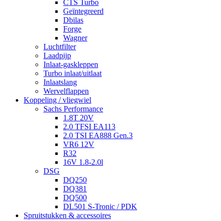
CTS Turbo
Geïntegreerd
Dbilas
Forge
Wagner
Luchtfilter
Laadpijp
Inlaat-gaskleppen
Turbo inlaat/uitlaat
Inlaatslang
Wervelflappen
Koppeling / vliegwiel
Sachs Performance
1.8T 20V
2.0 TFSI EA113
2.0 TSI EA888 Gen.3
VR6 12V
R32
16V 1.8-2.0l
DSG
DQ250
DQ381
DQ500
DL501 S-Tronic / PDK
Spruitstukken & accessoires