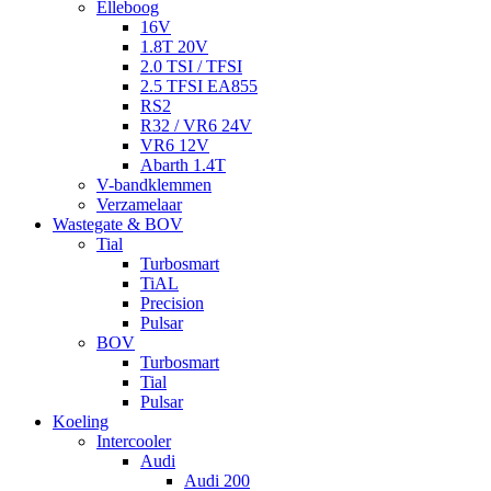
Elleboog
16V
1.8T 20V
2.0 TSI / TFSI
2.5 TFSI EA855
RS2
R32 / VR6 24V
VR6 12V
Abarth 1.4T
V-bandklemmen
Verzamelaar
Wastegate & BOV
Tial
Turbosmart
TiAL
Precision
Pulsar
BOV
Turbosmart
Tial
Pulsar
Koeling
Intercooler
Audi
Audi 200