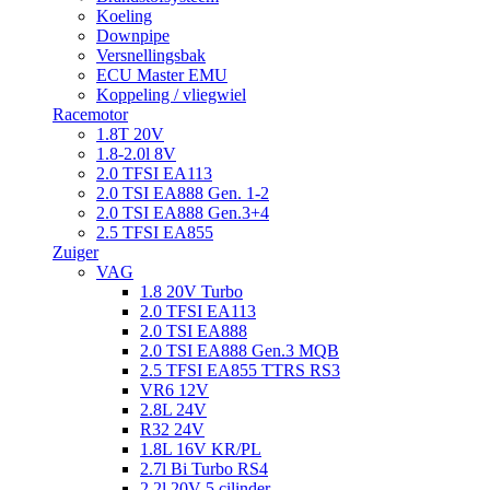
Koeling
Downpipe
Versnellingsbak
ECU Master EMU
Koppeling / vliegwiel
Racemotor
1.8T 20V
1.8-2.0l 8V
2.0 TFSI EA113
2.0 TSI EA888 Gen. 1-2
2.0 TSI EA888 Gen.3+4
2.5 TFSI EA855
Zuiger
VAG
1.8 20V Turbo
2.0 TFSI EA113
2.0 TSI EA888
2.0 TSI EA888 Gen.3 MQB
2.5 TFSI EA855 TTRS RS3
VR6 12V
2.8L 24V
R32 24V
1.8L 16V KR/PL
2.7l Bi Turbo RS4
2.2l 20V 5 cilinder