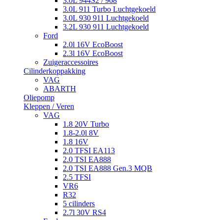
3.0L 944S2 / 968
3.0L 911 Turbo Luchtgekoeld
3.0L 930 911 Luchtgekoeld
3.2L 930 911 Luchtgekoeld
Ford
2.0l 16V EcoBoost
2.3l 16V EcoBoost
Zuigeraccessoires
Cilinderkoppakking
VAG
ABARTH
Oliepomp
Kleppen / Veren
VAG
1.8 20V Turbo
1.8-2.0l 8V
1.8 16V
2.0 TFSI EA113
2.0 TSI EA888
2.0 TSI EA888 Gen.3 MQB
2.5 TFSI
VR6
R32
5 cilinders
2.7l 30V RS4