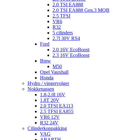
2.0 TSI EA888
2.0 TSI EA888 Gen.3 MQB
2.5 TFSI
VR6
R32
5 cilinders
2.7l 30V RS4
Ford
2.0 16V EcoBoost
2.3 16V EcoBoost
Bmw
M50
Opel Vauxhall
Honda
Hydro / vingervolger
Nokkenassen
1.8-2.0l 16V
1.8T 20V
2.0 TFSI EA113
2.5 TFSI EA855
VR6 12V
R32 24V
Cilinderkoppakking
VAG
ABARTH