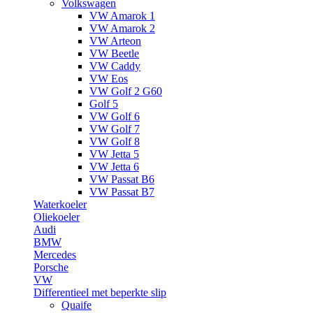
Volkswagen
VW Amarok 1
VW Amarok 2
VW Arteon
VW Beetle
VW Caddy
VW Eos
VW Golf 2 G60
Golf 5
VW Golf 6
VW Golf 7
VW Golf 8
VW Jetta 5
VW Jetta 6
VW Passat B6
VW Passat B7
Waterkoeler
Oliekoeler
Audi
BMW
Mercedes
Porsche
VW
Differentieel met beperkte slip
Quaife