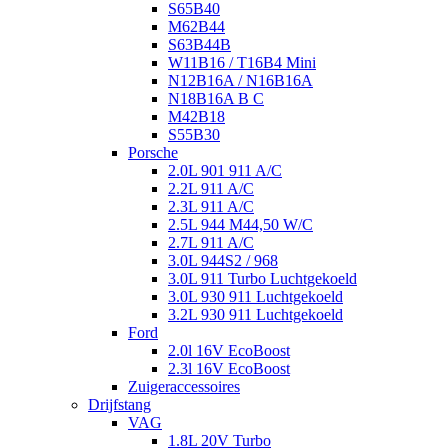
S65B40
M62B44
S63B44B
W11B16 / T16B4 Mini
N12B16A / N16B16A
N18B16A B C
M42B18
S55B30
Porsche
2.0L 901 911 A/C
2.2L 911 A/C
2.3L 911 A/C
2.5L 944 M44,50 W/C
2.7L 911 A/C
3.0L 944S2 / 968
3.0L 911 Turbo Luchtgekoeld
3.0L 930 911 Luchtgekoeld
3.2L 930 911 Luchtgekoeld
Ford
2.0l 16V EcoBoost
2.3l 16V EcoBoost
Zuigeraccessoires
Drijfstang
VAG
1.8L 20V Turbo