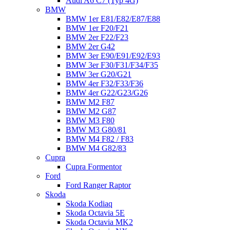
Audi A6 C7 (Typ 4G)
BMW
BMW 1er E81/E82/E87/E88
BMW 1er F20/F21
BMW 2er F22/F23
BMW 2er G42
BMW 3er E90/E91/E92/E93
BMW 3er F30/F31/F34/F35
BMW 3er G20/G21
BMW 4er F32/F33/F36
BMW 4er G22/G23/G26
BMW M2 F87
BMW M2 G87
BMW M3 F80
BMW M3 G80/81
BMW M4 F82 / F83
BMW M4 G82/83
Cupra
Cupra Formentor
Ford
Ford Ranger Raptor
Skoda
Skoda Kodiaq
Skoda Octavia 5E
Skoda Octavia MK2