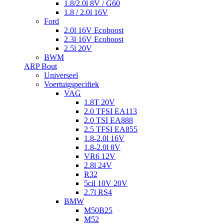
1.8/2.0l 8V / G60
1.8 / 2.0l 16V
Ford
2.0l 16V Ecoboost
2.3l 16V Ecoboost
2.5l 20V
BWM
ARP Bout
Universeel
Voertuigspecifiek
VAG
1.8T 20V
2.0 TFSI EA113
2.0 TSI EA888
2.5 TFSI EA855
1.8-2.0l 16V
1.8-2.0l 8V
VR6 12V
2.8l 24V
R32
5cil 10V 20V
2.7l RS4
BMW
M50B25
M52