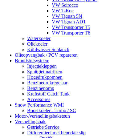
VW Scirocco
VW T-Roc
VW Tiguan 5N
VW Tiguan AD1
VW Transporter T5
VW Transporter T6
Waterkoeler
Oliekoeler
Kühlwasser Schlauch
Olieopvangbak / PCV repareren
Brandstofsysteem
Injectiekleppen
Spuitgietmatrijzen
Hogedrukpompen
Benzinedrukregelaar
Benzinepomp
Kraftstoff Catch Tank
Accessoires
Snow Performance WMI
Boostkoeler - Turbo / SC
Motor-/versnellingsbaksteun
Versnellingsbak
Getriebe Service
Differentieel met beperkte slip