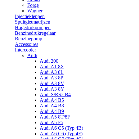
Forge
Wagner
Injectiekleppen
Spuitgietmatrijzen
Hogedrukpompen
Benzinedrukregelaar
Benzinepomp
Accessoires
Intercooler
Audi
Audi 200
Audi A1 8X
Audi A3 8L
Audi A3 8P
Audi A3 8V
Audi A3 8Y
Audi S/RS2 B4
Audi A4 B5
Audi A4 B8
Audi A4 B9
Audi A5 8T/8F
Audi A5 F5
Audi A6 C5 (Typ 4B)
Audi A6 C6 (Typ 4F)