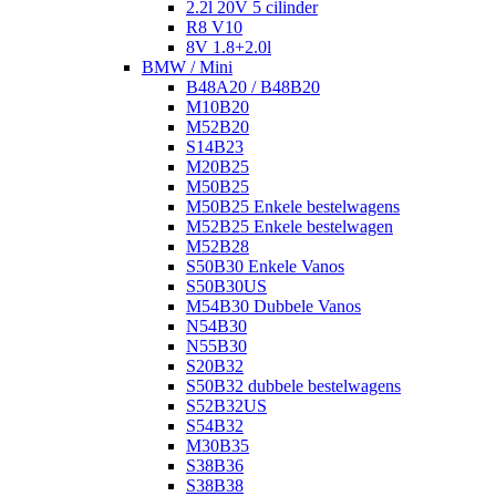
2.2l 20V 5 cilinder
R8 V10
8V 1.8+2.0l
BMW / Mini
B48A20 / B48B20
M10B20
M52B20
S14B23
M20B25
M50B25
M50B25 Enkele bestelwagens
M52B25 Enkele bestelwagen
M52B28
S50B30 Enkele Vanos
S50B30US
M54B30 Dubbele Vanos
N54B30
N55B30
S20B32
S50B32 dubbele bestelwagens
S52B32US
S54B32
M30B35
S38B36
S38B38