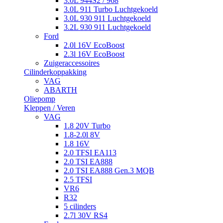
3.0L 944S2 / 968
3.0L 911 Turbo Luchtgekoeld
3.0L 930 911 Luchtgekoeld
3.2L 930 911 Luchtgekoeld
Ford
2.0l 16V EcoBoost
2.3l 16V EcoBoost
Zuigeraccessoires
Cilinderkoppakking
VAG
ABARTH
Oliepomp
Kleppen / Veren
VAG
1.8 20V Turbo
1.8-2.0l 8V
1.8 16V
2.0 TFSI EA113
2.0 TSI EA888
2.0 TSI EA888 Gen.3 MQB
2.5 TFSI
VR6
R32
5 cilinders
2.7l 30V RS4