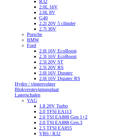
R32
2.0L 16V
2.0L 8V
G40
2.2l 20V 5 cilinder
2.7l 30V
Porsche
BMW
Ford
2.0l 16V EcoBoost
2.3l 16V EcoBoost
2.5l 20V ST
2.5l 20V RS
2.0l 16V Duratec
2.0l 16V Duratec RS
Hydro / vingervolger
Blokverstevigingsplaat
Lagerschalen
VAG
1.8 20V Turbo
2.0 TFSI EA113
2.0 TSI EA888 Gen 1+2
2.0 TSI EA888 Gen.3
2.5 TFSI EA855
VR6 / R32