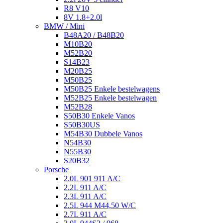
R8 V10
8V 1.8+2.0l
BMW / Mini
B48A20 / B48B20
M10B20
M52B20
S14B23
M20B25
M50B25
M50B25 Enkele bestelwagens
M52B25 Enkele bestelwagen
M52B28
S50B30 Enkele Vanos
S50B30US
M54B30 Dubbele Vanos
N54B30
N55B30
S20B32
Porsche
2.0L 901 911 A/C
2.2L 911 A/C
2.3L 911 A/C
2.5L 944 M44,50 W/C
2.7L 911 A/C