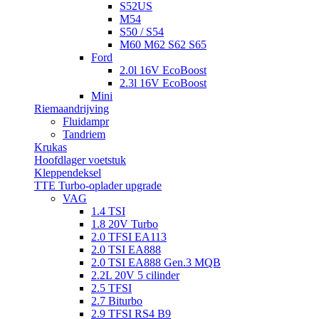
S52US
M54
S50 / S54
M60 M62 S62 S65
Ford
2.0l 16V EcoBoost
2.3l 16V EcoBoost
Mini
Riemaandrijving
Fluidampr
Tandriem
Krukas
Hoofdlager voetstuk
Kleppendeksel
TTE Turbo-oplader upgrade
VAG
1.4 TSI
1.8 20V Turbo
2.0 TFSI EA113
2.0 TSI EA888
2.0 TSI EA888 Gen.3 MQB
2.2L 20V 5 cilinder
2.5 TFSI
2.7 Biturbo
2.9 TFSI RS4 B9