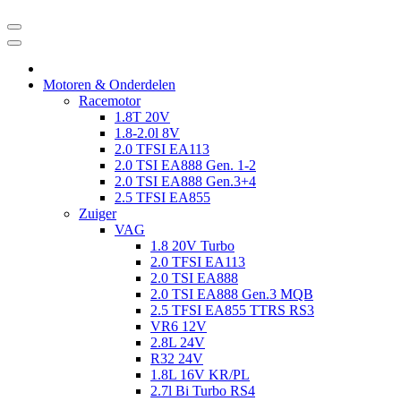
Motoren & Onderdelen
Racemotor
1.8T 20V
1.8-2.0l 8V
2.0 TFSI EA113
2.0 TSI EA888 Gen. 1-2
2.0 TSI EA888 Gen.3+4
2.5 TFSI EA855
Zuiger
VAG
1.8 20V Turbo
2.0 TFSI EA113
2.0 TSI EA888
2.0 TSI EA888 Gen.3 MQB
2.5 TFSI EA855 TTRS RS3
VR6 12V
2.8L 24V
R32 24V
1.8L 16V KR/PL
2.7l Bi Turbo RS4