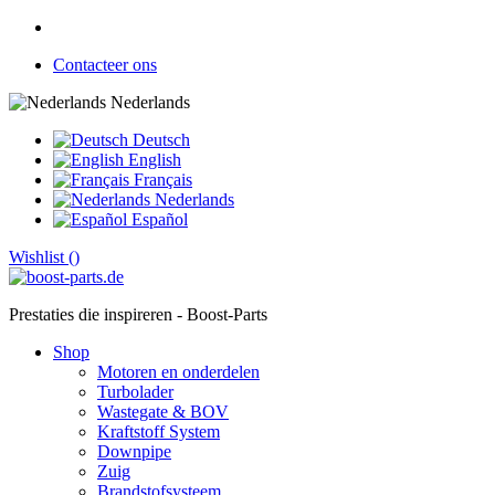
Contacteer ons
Nederlands
Deutsch
English
Français
Nederlands
Español
Wishlist (
)
Prestaties die inspireren - Boost-Parts
Shop
Motoren en onderdelen
Turbolader
Wastegate & BOV
Kraftstoff System
Downpipe
Zuig
Brandstofsysteem