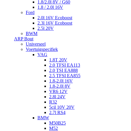
1.8/2.0l 8V / G60
1.8 / 2.0l 16V
Ford
2.0l 16V Ecoboost
2.3l 16V Ecoboost
2.5l 20V
BWM
ARP Bout
Universeel
Voertuigspecifiek
VAG
1.8T 20V
2.0 TFSI EA113
2.0 TSI EA888
2.5 TFSI EA855
1.8-2.0l 16V
1.8-2.0l 8V
VR6 12V
2.8l 24V
R32
5cil 10V 20V
2.7l RS4
BMW
M50B25
M52