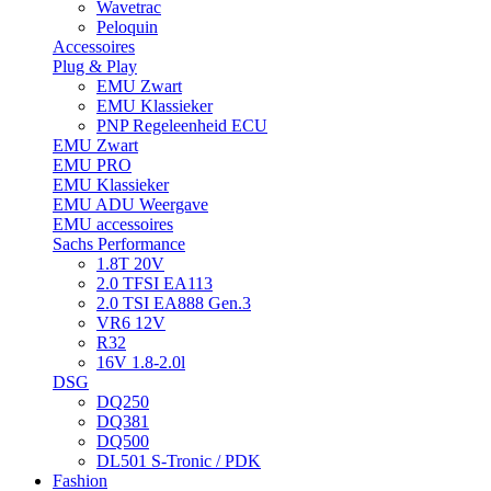
Wavetrac
Peloquin
Accessoires
Plug & Play
EMU Zwart
EMU Klassieker
PNP Regeleenheid ECU
EMU Zwart
EMU PRO
EMU Klassieker
EMU ADU Weergave
EMU accessoires
Sachs Performance
1.8T 20V
2.0 TFSI EA113
2.0 TSI EA888 Gen.3
VR6 12V
R32
16V 1.8-2.0l
DSG
DQ250
DQ381
DQ500
DL501 S-Tronic / PDK
Fashion