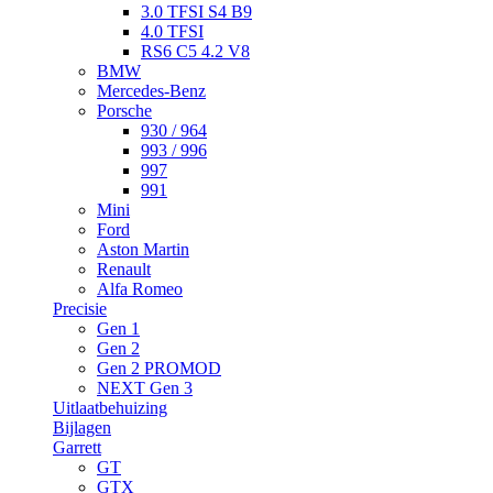
3.0 TFSI S4 B9
4.0 TFSI
RS6 C5 4.2 V8
BMW
Mercedes-Benz
Porsche
930 / 964
993 / 996
997
991
Mini
Ford
Aston Martin
Renault
Alfa Romeo
Precisie
Gen 1
Gen 2
Gen 2 PROMOD
NEXT Gen 3
Uitlaatbehuizing
Bijlagen
Garrett
GT
GTX