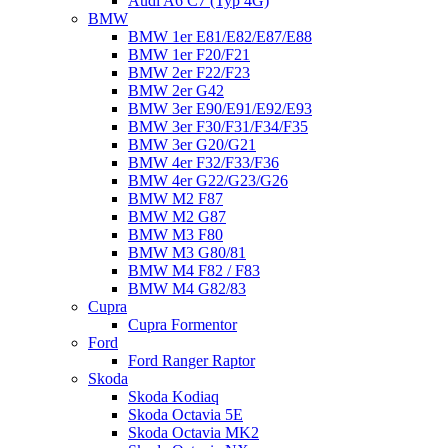
Audi A6 C7 (Typ 4G)
BMW
BMW 1er E81/E82/E87/E88
BMW 1er F20/F21
BMW 2er F22/F23
BMW 2er G42
BMW 3er E90/E91/E92/E93
BMW 3er F30/F31/F34/F35
BMW 3er G20/G21
BMW 4er F32/F33/F36
BMW 4er G22/G23/G26
BMW M2 F87
BMW M2 G87
BMW M3 F80
BMW M3 G80/81
BMW M4 F82 / F83
BMW M4 G82/83
Cupra
Cupra Formentor
Ford
Ford Ranger Raptor
Skoda
Skoda Kodiaq
Skoda Octavia 5E
Skoda Octavia MK2