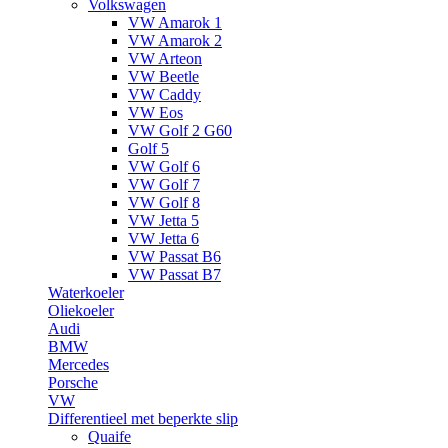
Volkswagen
VW Amarok 1
VW Amarok 2
VW Arteon
VW Beetle
VW Caddy
VW Eos
VW Golf 2 G60
Golf 5
VW Golf 6
VW Golf 7
VW Golf 8
VW Jetta 5
VW Jetta 6
VW Passat B6
VW Passat B7
Waterkoeler
Oliekoeler
Audi
BMW
Mercedes
Porsche
VW
Differentieel met beperkte slip
Quaife