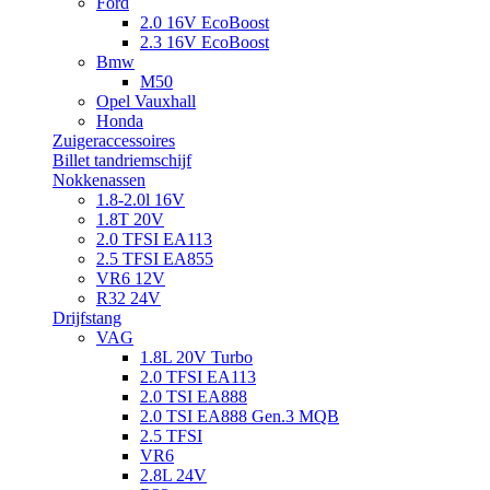
Ford
2.0 16V EcoBoost
2.3 16V EcoBoost
Bmw
M50
Opel Vauxhall
Honda
Zuigeraccessoires
Billet tandriemschijf
Nokkenassen
1.8-2.0l 16V
1.8T 20V
2.0 TFSI EA113
2.5 TFSI EA855
VR6 12V
R32 24V
Drijfstang
VAG
1.8L 20V Turbo
2.0 TFSI EA113
2.0 TSI EA888
2.0 TSI EA888 Gen.3 MQB
2.5 TFSI
VR6
2.8L 24V