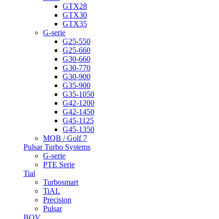
GTX28
GTX30
GTX35
G-serie
G25-550
G25-660
G30-660
G30-770
G30-900
G35-900
G35-1050
G42-1200
G42-1450
G45-1125
G45-1350
MQB / Golf 7
Pulsar Turbo Systems
G-serie
PTE Serie
Tial
Turbosmart
TiAL
Precision
Pulsar
BOV