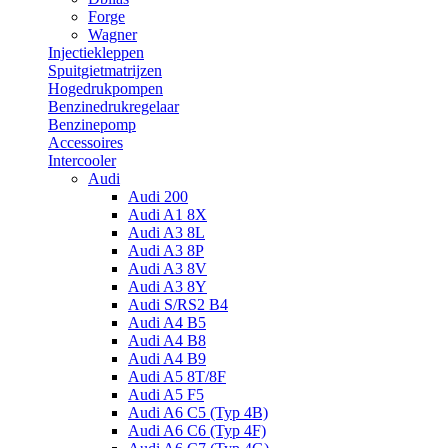
Forge
Wagner
Injectiekleppen
Spuitgietmatrijzen
Hogedrukpompen
Benzinedrukregelaar
Benzinepomp
Accessoires
Intercooler
Audi
Audi 200
Audi A1 8X
Audi A3 8L
Audi A3 8P
Audi A3 8V
Audi A3 8Y
Audi S/RS2 B4
Audi A4 B5
Audi A4 B8
Audi A4 B9
Audi A5 8T/8F
Audi A5 F5
Audi A6 C5 (Typ 4B)
Audi A6 C6 (Typ 4F)