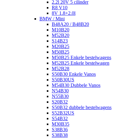
2.2l 20V 5 cilinder
R8 V10
8V 1.8+2.0l
BMW / Mini
B48A20 / B48B20
M10B20
M52B20
S14B23
M20B25
M50B25
M50B25 Enkele bestelwagens
M52B25 Enkele bestelwagen
M52B28
S50B30 Enkele Vanos
S50B30US
M54B30 Dubbele Vanos
N54B30
N55B30
S20B32
S50B32 dubbele bestelwagens
S52B32US
S54B32
M30B35
S38B36
S38B38