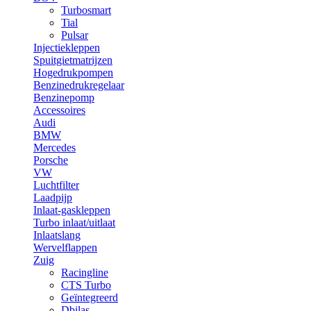
Turbosmart
Tial
Pulsar
Injectiekleppen
Spuitgietmatrijzen
Hogedrukpompen
Benzinedrukregelaar
Benzinepomp
Accessoires
Audi
BMW
Mercedes
Porsche
VW
Luchtfilter
Laadpijp
Inlaat-gaskleppen
Turbo inlaat/uitlaat
Inlaatslang
Wervelflappen
Zuig
Racingline
CTS Turbo
Geïntegreerd
Dbilas