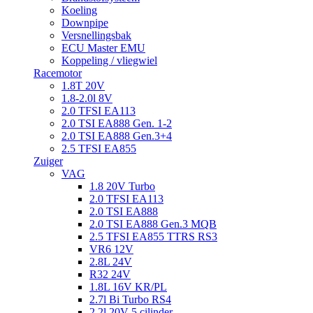
Koeling
Downpipe
Versnellingsbak
ECU Master EMU
Koppeling / vliegwiel
Racemotor
1.8T 20V
1.8-2.0l 8V
2.0 TFSI EA113
2.0 TSI EA888 Gen. 1-2
2.0 TSI EA888 Gen.3+4
2.5 TFSI EA855
Zuiger
VAG
1.8 20V Turbo
2.0 TFSI EA113
2.0 TSI EA888
2.0 TSI EA888 Gen.3 MQB
2.5 TFSI EA855 TTRS RS3
VR6 12V
2.8L 24V
R32 24V
1.8L 16V KR/PL
2.7l Bi Turbo RS4
2.2l 20V 5 cilinder