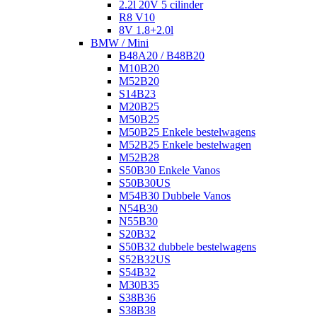
2.2l 20V 5 cilinder
R8 V10
8V 1.8+2.0l
BMW / Mini
B48A20 / B48B20
M10B20
M52B20
S14B23
M20B25
M50B25
M50B25 Enkele bestelwagens
M52B25 Enkele bestelwagen
M52B28
S50B30 Enkele Vanos
S50B30US
M54B30 Dubbele Vanos
N54B30
N55B30
S20B32
S50B32 dubbele bestelwagens
S52B32US
S54B32
M30B35
S38B36
S38B38