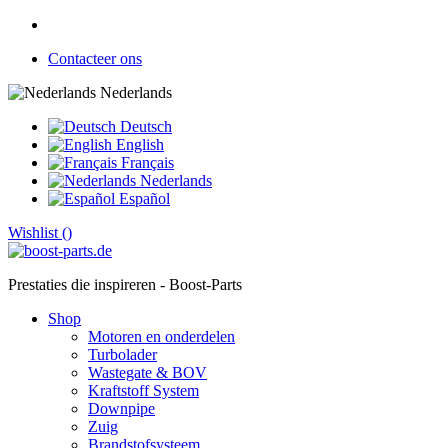
Contacteer ons
Nederlands
Deutsch
English
Français
Nederlands
Español
Wishlist (
)
Prestaties die inspireren - Boost-Parts
Shop
Motoren en onderdelen
Turbolader
Wastegate & BOV
Kraftstoff System
Downpipe
Zuig
Brandstofsysteem