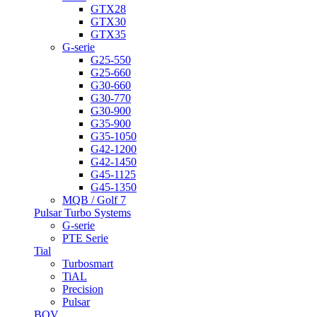
GTX28
GTX30
GTX35
G-serie
G25-550
G25-660
G30-660
G30-770
G30-900
G35-900
G35-1050
G42-1200
G42-1450
G45-1125
G45-1350
MQB / Golf 7
Pulsar Turbo Systems
G-serie
PTE Serie
Tial
Turbosmart
TiAL
Precision
Pulsar
BOV