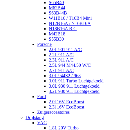
S65B40
M62B44
S63B44B
W11B16 / T16B4 Mini
N12B16A / N16B16A
N18B16A B C
M42B18
S55B30
Porsche
2.0L 901 911 A/C
2.2L 911 A/C
2.3L 911 A/C
2.5L 944 M44,50 W/C
2.7L 911 A/C
3.0L 944S2 / 968
3.0L 911 Turbo Luchtgekoeld
3.0L 930 911 Luchtgekoeld
3.2L 930 911 Luchtgekoeld
Ford
2.0l 16V EcoBoost
2.3l 16V EcoBoost
Zuigeraccessoires
Drijfstang
VAG
1.8L 20V Turbo