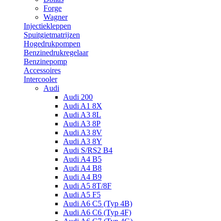
Forge
Wagner
Injectiekleppen
Spuitgietmatrijzen
Hogedrukpompen
Benzinedrukregelaar
Benzinepomp
Accessoires
Intercooler
Audi
Audi 200
Audi A1 8X
Audi A3 8L
Audi A3 8P
Audi A3 8V
Audi A3 8Y
Audi S/RS2 B4
Audi A4 B5
Audi A4 B8
Audi A4 B9
Audi A5 8T/8F
Audi A5 F5
Audi A6 C5 (Typ 4B)
Audi A6 C6 (Typ 4F)