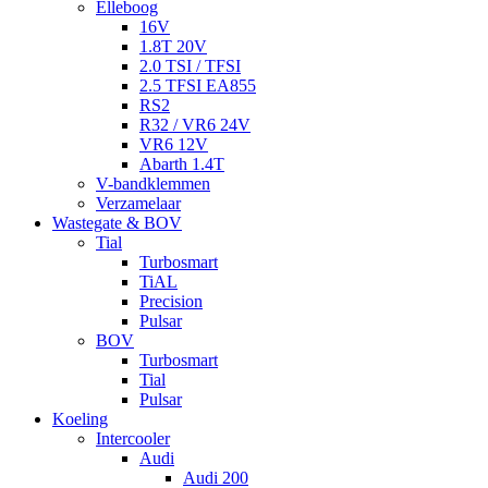
Elleboog
16V
1.8T 20V
2.0 TSI / TFSI
2.5 TFSI EA855
RS2
R32 / VR6 24V
VR6 12V
Abarth 1.4T
V-bandklemmen
Verzamelaar
Wastegate & BOV
Tial
Turbosmart
TiAL
Precision
Pulsar
BOV
Turbosmart
Tial
Pulsar
Koeling
Intercooler
Audi
Audi 200