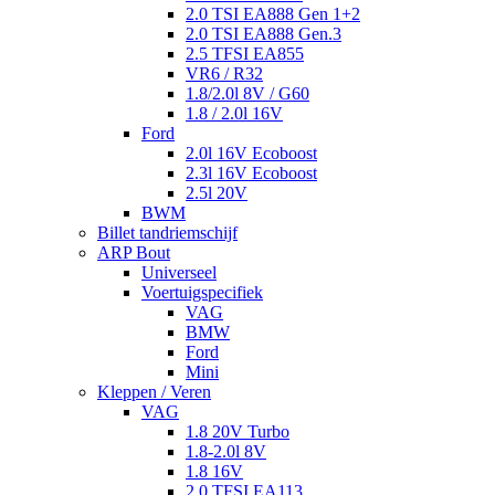
2.0 TSI EA888 Gen 1+2
2.0 TSI EA888 Gen.3
2.5 TFSI EA855
VR6 / R32
1.8/2.0l 8V / G60
1.8 / 2.0l 16V
Ford
2.0l 16V Ecoboost
2.3l 16V Ecoboost
2.5l 20V
BWM
Billet tandriemschijf
ARP Bout
Universeel
Voertuigspecifiek
VAG
BMW
Ford
Mini
Kleppen / Veren
VAG
1.8 20V Turbo
1.8-2.0l 8V
1.8 16V
2.0 TFSI EA113