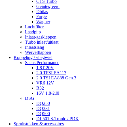
CTS Turbo
Geïntegreerd
Dbilas
Forge
Wagner
Luchtfilter
Laadpijp
Inlaat-gaskleppen
Turbo inlaat/uitlaat
Inlaatslang
Wervelflappen
Koppeling / vliegwiel
Sachs Performance
1.8T 20V
2.0 TFSI EA113
2.0 TSI EA888 Gen.3
VR6 12V
R32
16V 1.8-2.0l
DSG
DQ250
DQ381
DQ500
DL501 S-Tronic / PDK
Spruitstukken & accessoires