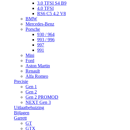
3.0 TFSI S4 B9
4.0 TFSI
RS6 C5 4.2 V8
BMW
Mercedes-Benz
Porsche
930 / 964
993 / 996
997
991
Mini
Ford
Aston Martin
Renault
Alfa Romeo
Precisie
Gen 1
Gen 2
Gen 2 PROMOD
NEXT Gen 3
Uitlaatbehuizing
Bijlagen
Garrett
GT
GTX