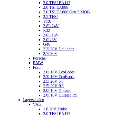
2.0 TFSI EA113
2.0 TSI EA888
2.0 TSI EA888 Gen.3 MQB
2.5 TFSI
VR6
2.8L 24V
R32
2.0L 16V
2.0L 8V
G40
2.2l 20V 5 cilinder
2.7l 30V
Porsche
BMW
Ford
2.0l 16V EcoBoost
2.3l 16V EcoBoost
2.5l 20V ST
2.5l 20V RS
2.0l 16V Duratec
2.0l 16V Duratec RS
Lagerschalen
VAG
1.8 20V Turbo
2.0 TFSI EA113