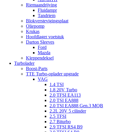
Riemaandrijving
Fluidampr
Tandriem
Blokverstevigingsplaat
Oliepomp
Krukas
Hoofdlager voetstuk
Darton Sleeves
Ford
Mazda
Kleppendeksel
Turbolader
Boost-Parts
TTE Turbo-oplader upgrade
VAG
1.4 TSI
1.8 20V Turbo
2.0 TFSI EA113
2.0 TSI EA888
2.0 TSI EA888 Gen.3 MQB
2.2L 20V 5 cilinder
2.5 TFSI
2.7 Biturbo
2.9 TFSI RS4 B9