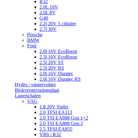
R32
2.0L 16V
2.0L 8V
G40
2.2l 20V 5 cilinder
2.7l 30V
Porsche
BMW
Ford
2.0l 16V EcoBoost
2.3l 16V EcoBoost
2.5l 20V ST
2.5l 20V RS
2.0l 16V Duratec
2.0l 16V Duratec RS
Hydro / vingervolger
Blokverstevigingsplaat
Lagerschalen
VAG
1.8 20V Turbo
2.0 TFSI EA113
2.0 TSI EA888 Gen 1+2
2.0 TSI EA888 Gen.3
2.5 TFSI EA855
VR6 / R32