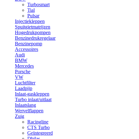
Turbosmart
Tial
Pulsar
Injectiekleppen
Spuitgietmatrijzen
Hogedrukpompen
Benzinedrukregelaar
Benzinepomp
Accessoires
Audi
BMW
Mercedes
Porsche
VW
Luchtfilter
Laadpijp
Inlaat-gaskleppen
Turbo inlaat/uitlaat
Inlaatslang
Wervelflappen
Zuig
Racingline
CTS Turbo
Geïntegreerd
Dbilas