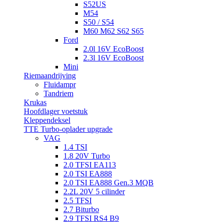
S52US
M54
S50 / S54
M60 M62 S62 S65
Ford
2.0l 16V EcoBoost
2.3l 16V EcoBoost
Mini
Riemaandrijving
Fluidampr
Tandriem
Krukas
Hoofdlager voetstuk
Kleppendeksel
TTE Turbo-oplader upgrade
VAG
1.4 TSI
1.8 20V Turbo
2.0 TFSI EA113
2.0 TSI EA888
2.0 TSI EA888 Gen.3 MQB
2.2L 20V 5 cilinder
2.5 TFSI
2.7 Biturbo
2.9 TFSI RS4 B9