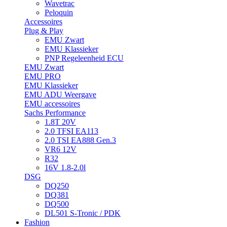
Wavetrac
Peloquin
Accessoires
Plug & Play
EMU Zwart
EMU Klassieker
PNP Regeleenheid ECU
EMU Zwart
EMU PRO
EMU Klassieker
EMU ADU Weergave
EMU accessoires
Sachs Performance
1.8T 20V
2.0 TFSI EA113
2.0 TSI EA888 Gen.3
VR6 12V
R32
16V 1.8-2.0l
DSG
DQ250
DQ381
DQ500
DL501 S-Tronic / PDK
Fashion