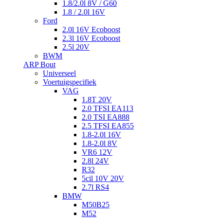
1.8/2.0l 8V / G60
1.8 / 2.0l 16V
Ford
2.0l 16V Ecoboost
2.3l 16V Ecoboost
2.5l 20V
BWM
ARP Bout
Universeel
Voertuigspecifiek
VAG
1.8T 20V
2.0 TFSI EA113
2.0 TSI EA888
2.5 TFSI EA855
1.8-2.0l 16V
1.8-2.0l 8V
VR6 12V
2.8l 24V
R32
5cil 10V 20V
2.7l RS4
BMW
M50B25
M52