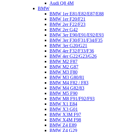
Audi Q8 4M
BMW
BMW 1er E81/E82/E87/E88
BMW 1er F20/F21
BMW 2er F22/F23
BMW 2er G42
BMW 3er E90/E91/E92/E93
BMW 3er F30/F31/F34/F35
BMW 3er G20/G21
BMW 4er F32/F33/F36
BMW 4er G22/G23/G26
BMW M2 F87
BMW M2 G87
BMW M3 F80
BMW M3 G80/81
BMW M4 F82 / F83
BMW M4 G82/83
BMW M5 F90
BMW M8 F91/F92/F93
BMW X1 E84
BMW X3 G01
BMW X3M F97
BMW X4M F98
BMW Z4 E89
BMW Z4 G29