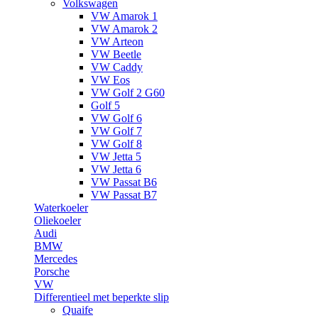
Volkswagen
VW Amarok 1
VW Amarok 2
VW Arteon
VW Beetle
VW Caddy
VW Eos
VW Golf 2 G60
Golf 5
VW Golf 6
VW Golf 7
VW Golf 8
VW Jetta 5
VW Jetta 6
VW Passat B6
VW Passat B7
Waterkoeler
Oliekoeler
Audi
BMW
Mercedes
Porsche
VW
Differentieel met beperkte slip
Quaife