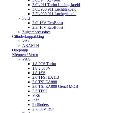
3.0L 944S2 / 968
3.0L 911 Turbo Luchtgekoeld
3.0L 930 911 Luchtgekoeld
3.2L 930 911 Luchtgekoeld
Ford
2.0l 16V EcoBoost
2.3l 16V EcoBoost
Zuigeraccessoires
Cilinderkoppakking
VAG
ABARTH
Oliepomp
Kleppen / Veren
VAG
1.8 20V Turbo
1.8-2.0l 8V
1.8 16V
2.0 TFSI EA113
2.0 TSI EA888
2.0 TSI EA888 Gen.3 MQB
2.5 TFSI
VR6
R32
5 cilinders
2.7l 30V RS4