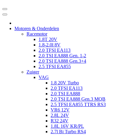
Motoren & Onderdelen
Racemotor
1.8T 20V
1.8-2.0l 8V
2.0 TFSI EA113
2.0 TSI EA888 Gen. 1-2
2.0 TSI EA888 Gen.3+4
2.5 TFSI EA855
Zuiger
VAG
1.8 20V Turbo
2.0 TFSI EA113
2.0 TSI EA888
2.0 TSI EA888 Gen.3 MQB
2.5 TFSI EA855 TTRS RS3
VR6 12V
2.8L 24V
R32 24V
1.8L 16V KR/PL
2.7l Bi Turbo RS4