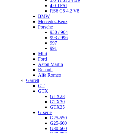
3.0 TFSI S4 B9
4.0 TFSI
RS6 C5 4.2 V8
BMW
Mercedes-Benz
Porsche
930 / 964
993 / 996
997
991
Mini
Ford
Aston Martin
Renault
Alfa Romeo
Garrett
GT
GTX
GTX28
GTX30
GTX35
G-serie
G25-550
G25-660
G30-660