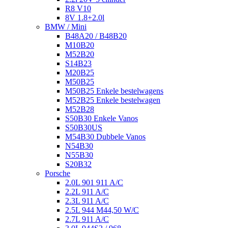
R8 V10
8V 1.8+2.0l
BMW / Mini
B48A20 / B48B20
M10B20
M52B20
S14B23
M20B25
M50B25
M50B25 Enkele bestelwagens
M52B25 Enkele bestelwagen
M52B28
S50B30 Enkele Vanos
S50B30US
M54B30 Dubbele Vanos
N54B30
N55B30
S20B32
Porsche
2.0L 901 911 A/C
2.2L 911 A/C
2.3L 911 A/C
2.5L 944 M44,50 W/C
2.7L 911 A/C