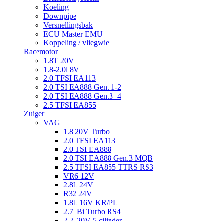
Koeling
Downpipe
Versnellingsbak
ECU Master EMU
Koppeling / vliegwiel
Racemotor
1.8T 20V
1.8-2.0l 8V
2.0 TFSI EA113
2.0 TSI EA888 Gen. 1-2
2.0 TSI EA888 Gen.3+4
2.5 TFSI EA855
Zuiger
VAG
1.8 20V Turbo
2.0 TFSI EA113
2.0 TSI EA888
2.0 TSI EA888 Gen.3 MQB
2.5 TFSI EA855 TTRS RS3
VR6 12V
2.8L 24V
R32 24V
1.8L 16V KR/PL
2.7l Bi Turbo RS4
2.2l 20V 5 cilinder