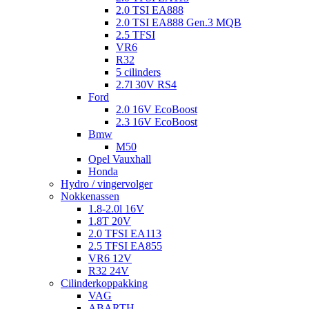
2.0 TSI EA888
2.0 TSI EA888 Gen.3 MQB
2.5 TFSI
VR6
R32
5 cilinders
2.7l 30V RS4
Ford
2.0 16V EcoBoost
2.3 16V EcoBoost
Bmw
M50
Opel Vauxhall
Honda
Hydro / vingervolger
Nokkenassen
1.8-2.0l 16V
1.8T 20V
2.0 TFSI EA113
2.5 TFSI EA855
VR6 12V
R32 24V
Cilinderkoppakking
VAG
ABARTH