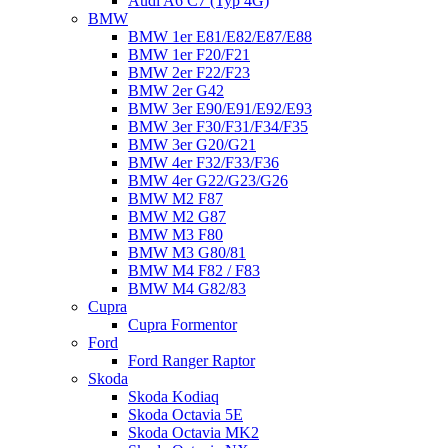
Audi A6 C7 (Typ 4G)
BMW
BMW 1er E81/E82/E87/E88
BMW 1er F20/F21
BMW 2er F22/F23
BMW 2er G42
BMW 3er E90/E91/E92/E93
BMW 3er F30/F31/F34/F35
BMW 3er G20/G21
BMW 4er F32/F33/F36
BMW 4er G22/G23/G26
BMW M2 F87
BMW M2 G87
BMW M3 F80
BMW M3 G80/81
BMW M4 F82 / F83
BMW M4 G82/83
Cupra
Cupra Formentor
Ford
Ford Ranger Raptor
Skoda
Skoda Kodiaq
Skoda Octavia 5E
Skoda Octavia MK2