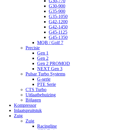
G30-770
G30-900
G35-900
G35-1050
G42-1200
G42-1450
G45-1125
G45-1350
MQB / Golf 7
Precisie
Gen 1
Gen 2
Gen 2 PROMOD
NEXT Gen 3
Pulsar Turbo Systems
G-serie
PTE Serie
CTS Turbo
Uitlaatbehuizing
Bijlagen
Kompressor
Inlaatspruitstuk
Zuig
Zuig
Racingline