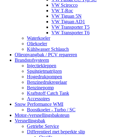
VW Scirocco
VW T-Roc
VW Tiguan 5N
VW Tiguan AD1
VW Transporter T5
VW Transporter T6
Waterkoeler
Oliekoeler
Kühlwasser Schlauch
Olieopvangbak / PCV repareren
Brandstofsysteem
Injectiekleppen
Spuitgietmatrijzen
Hogedrukpompen
Benzinedrukregelaar
Benzinepomp
Kraftstoff Catch Tank
Accessoires
Snow Performance WMI
Boostkoeler - Turbo / SC
Motor-/versnellingsbaksteun
Versnellingsbak
Getriebe Service
Differentieel met beperkte slip