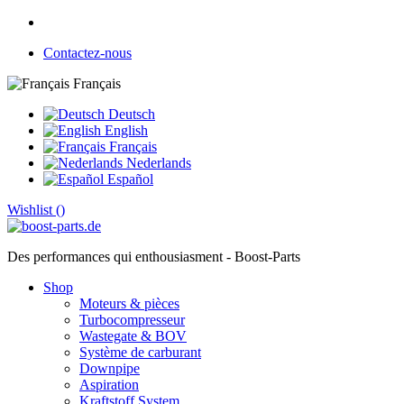
Contactez-nous
Français
Deutsch
English
Français
Nederlands
Español
Wishlist (
)
Des performances qui enthousiasment - Boost-Parts
Shop
Moteurs & pièces
Turbocompresseur
Wastegate & BOV
Système de carburant
Downpipe
Aspiration
Kraftstoff System