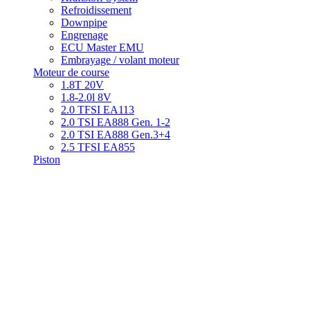
Refroidissement
Downpipe
Engrenage
ECU Master EMU
Embrayage / volant moteur
Moteur de course
1.8T 20V
1.8-2.0l 8V
2.0 TFSI EA113
2.0 TSI EA888 Gen. 1-2
2.0 TSI EA888 Gen.3+4
2.5 TFSI EA855
Piston